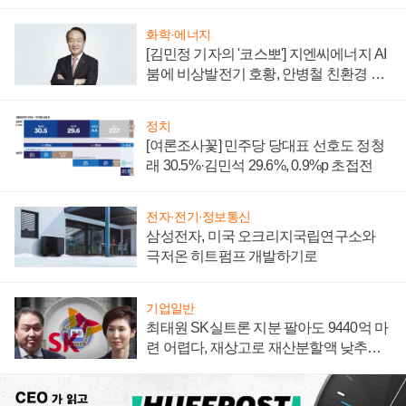
부담'
화학·에너지
[김민정 기자의 '코스뽀'] 지엔씨에너지 AI
붐에 비상발전기 호황, 안병철 친환경 에
너지 발전전문기업 향한다
정치
[여론조사꽃] 민주당 당대표 선호도 정청
래 30.5%·김민석 29.6%, 0.9%p 초접전
전자·전기·정보통신
삼성전자, 미국 오크리지국립연구소와
극저온 히트펌프 개발하기로
기업일반
최태원 SK실트론 지분 팔아도 9440억 마
련 어렵다, 재상고로 재산분할액 낮추기
시도하나