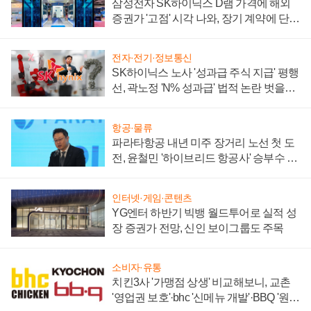
삼성전자 SK하이닉스 D램 가격에 해외
증권가 '고점' 시각 나와, 장기 계약에 단점
부각
전자·전기·정보통신
SK하이닉스 노사 '성과급 주식 지급' 평행
선, 곽노정 'N% 성과급' 법적 논란 벗을지
주목
항공·물류
파라타항공 내년 미주 장거리 노선 첫 도
전, 윤철민 '하이브리드 항공사' 승부수 통
할까
인터넷·게임·콘텐츠
YG엔터 하반기 빅뱅 월드투어로 실적 성
장 증권가 전망, 신인 보이그룹도 주목
소비자·유통
치킨3사 '가맹점 상생' 비교해보니, 교촌
'영업권 보호'·bhc '신메뉴 개발'·BBQ '원가