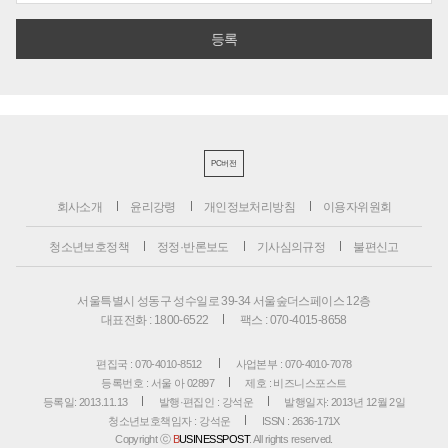
PC버전
회사소개
윤리강령
개인정보처리방침
이용자위원회
청소년보호정책
정정·반론보도
기사심의규정
불편신고
서울특별시 성동구 성수일로 39-34 서울숲더스페이스 12층
대표전화 : 1800-6522
팩스 : 070-4015-8658
편집국 : 070-4010-8512
사업본부 : 070-4010-7078
등록번호 : 서울 아 02897
제호 : 비즈니스포스트
등록일: 2013.11.13
발행·편집인 : 강석운
발행일자: 2013년 12월 2일
청소년보호책임자 : 강석운
ISSN : 2636-171X
Copyright ⓒ
B
USINESSPOST
. All rights reserved.