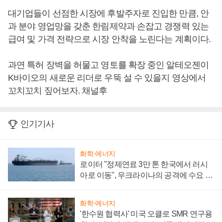
대기업들이 선점한 시장에 후발주자로 진입한 만큼, 안
과 분야 영업망을 갖춘 한림제약과 손잡고 경쟁력 있는
급여 및 가격 전략으로 시장 안착을 노린다는 계획이다.
과연 특허 장벽을 허물고 영토를 확장 중인 알테오젠이
K바이오의 새로운 리더로 우뚝 설 수 있을지 영상에서
꼬치꼬치 짚어보자. 채널후
인기기사
화학·에너지
로이터 "정제연료 3만 톤 한국에서 러시
아로 이동", 우크라이나의 공격에 수요 늘
어
화학·에너지
'한수원 협력사' 미국 오클로 SMR 연구용