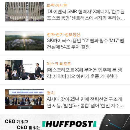
화학·에너지
'DL이앤씨 SMR 협력사' X에너지, '한수원
포스코 동맹' 센트러스에너지와 우라늄
계약 체결
전자·전기·정보통신
SK하이닉스, 용인 'Y2' 팹과 청주 'M17' 팹
건설에 54조 투자 결정
데스크 리포트
[데스크리포트 8월] 무더운 입추에 든 생
각, 제약바이오 하반기 훈풍 기대한다
정치
AI시대 맞아 25년 만에 전력산업 구조개
편 시동, '발전5사 통합' 넘어 '한전 지주사'
재편론도