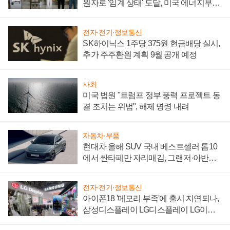
원자로 '임계 상태' 도달, 미국 에너지부
"중요한 이정표"
전자·전기·정보통신
SK하이닉스 1주당 375원 현금배당 실시,
추가 주주환원 계획 9월 공개 예정
사회
미국 법원 "트럼프 정부 풍력 프로젝트 동
결 조치는 위법", 해제 명령 내려
자동차·부품
현대차 올해 SUV 국내 베스트셀러 톱10
에서 싼타페만 자리매김, 그랜저·아반떼
'세단 쌍끌이'로 내수 방어
전자·전기·정보통신
아이폰18 '메모리 부족'에 출시 지연되나,
삼성디스플레이 LG디스플레이 LG이노
텍 '탈애플' 수익 다각화 속도