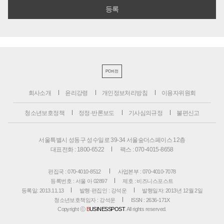
PC버전
회사소개
윤리강령
개인정보처리방침
이용자위원회
청소년보호정책
정정·반론보도
기사심의규정
불편신고
서울특별시 성동구 성수일로 39-34 서울숲더스페이스 12층
대표전화 : 1800-6522
팩스 : 070-4015-8658
편집국 : 070-4010-8512
사업본부 : 070-4010-7078
등록번호 : 서울 아 02897
제호 : 비즈니스포스트
등록일: 2013.11.13
발행·편집인 : 강석운
발행일자: 2013년 12월 2일
청소년보호책임자 : 강석운
ISSN : 2636-171X
Copyright ⓒ
B
USINESSPOST
. All rights reserved.