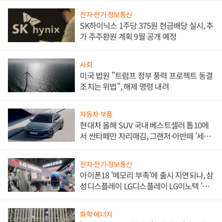
전자·전기·정보통신
SK하이닉스 1주당 375원 현금배당 실시, 추
가 주주환원 계획 9월 공개 예정
사회
미국 법원 "트럼프 정부 풍력 프로젝트 동결
조치는 위법", 해제 명령 내려
자동차·부품
현대차 올해 SUV 국내 베스트셀러 톱10에
서 싼타페만 자리매김, 그랜저·아반떼 '세단
쌍끌이'로 내수 방어
전자·전기·정보통신
아이폰18 '메모리 부족'에 출시 지연되나, 삼
성디스플레이 LG디스플레이 LG이노텍 '탈
애플' 수익 다각화 속도
화학·에너지