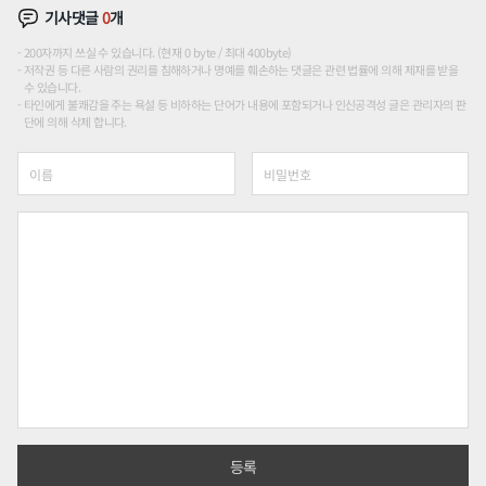
기사댓글
0
개
200자까지 쓰실 수 있습니다. (현재 0 byte / 최대 400byte)
저작권 등 다른 사람의 권리를 침해하거나 명예를 훼손하는 댓글은 관련 법률에 의해 제재를 받을
수 있습니다.
타인에게 불쾌감을 주는 욕설 등 비하하는 단어가 내용에 포함되거나 인신공격성 글은 관리자의 판
단에 의해 삭제 합니다.