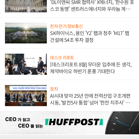
'DL이앤씨 SMR 협력사' X에너지, '한수원 포
스코 동맹' 센트러스에너지와 우라늄 계약
체결
전자·전기·정보통신
SK하이닉스, 용인 'Y2' 팹과 청주 'M17' 팹
건설에 54조 투자 결정
데스크 리포트
[데스크리포트 8월] 무더운 입추에 든 생각,
제약바이오 하반기 훈풍 기대한다
정치
AI시대 맞아 25년 만에 전력산업 구조개편
시동, '발전5사 통합' 넘어 '한전 지주사' 재편
론도