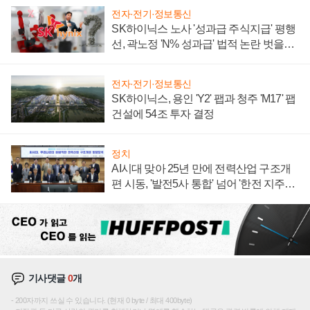
전자·전기·정보통신
SK하이닉스 노사 '성과급 주식지급' 평행
선, 곽노정 'N% 성과급' 법적 논란 벗을지
주목
전자·전기·정보통신
SK하이닉스, 용인 'Y2' 팹과 청주 'M17' 팹
건설에 54조 투자 결정
정치
AI시대 맞아 25년 만에 전력산업 구조개
편 시동, '발전5사 통합' 넘어 '한전 지주사'
재편론도
기사댓글
0
개
200자까지 쓰실 수 있습니다. (현재 0 byte / 최대 400byte)