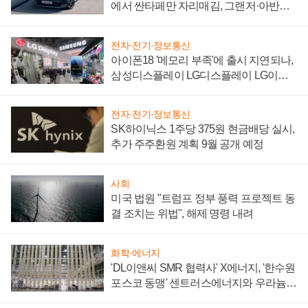
에서 싼타페만 자리매김, 그랜저·아반떼
'세단 쌍끌이'로 내수 방어
전자·전기·정보통신
아이폰18 '메모리 부족'에 출시 지연되나,
삼성디스플레이 LG디스플레이 LG이노
텍 '탈애플' 수익 다각화 속도
전자·전기·정보통신
SK하이닉스 1주당 375원 현금배당 실시,
추가 주주환원 계획 9월 공개 예정
사회
미국 법원 "트럼프 정부 풍력 프로젝트 동
결 조치는 위법", 해제 명령 내려
화학·에너지
'DL이앤씨 SMR 협력사' X에너지, '한수원
포스코 동맹' 센트러스에너지와 우라늄
계약 체결