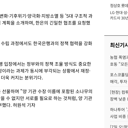
정상호 롯데
LG·현대·삼
장
 변화·기후위기·양극화·지방소멸 등 '5대 구조적 과
카드사 30년
립 계획을 소개하며, 한은의 긴밀한 협조를 요청했
에 '초집중' 
 수립 과정에서도 한국은행과의 정책 협력을 강화
최신기
농협 폭염과
행 입장에서는 정부와의 정책 조율 방식도 중요한
호동 "모든
안정이라는 과제가 동시에 부각되는 상황에서 재정·
포스코홀딩
 더욱 커지는 분위기다.
매각, 투자
 선물하며 "양 기관 수장 이름에 포함된 소나무의
[현장] 컴
닿을 수 없지만 서로를 필요로 하는 것처럼, 양 기관
장벽 낮춘 
부했다. 허원석 기자
하나투어 '
사업 비중 
[7일 오!