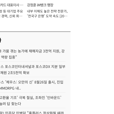
카드 대표이사 사
강정훈 iM뱅크 행장
성 등 대기업 주요
내부 이해도 높은 전략 전문가,
 경력, 신뢰 회복
'전국구 은행' 도약 속도 [2026
[2026년]
년]
사
 가뭄 겪는 농가에 재해자금 3천억 지원, 강
 역량 집중"
스 포스코인터내셔널과 포스코DX 지분 일부
 재원 2조5천억 확보
투스 '제우스: 오만의 신' 8월26일 출시, 진입
MMORPG 내..
고환율 기조' 극복 절실, 조좌진 '인바운드'
늘려 답 찾는다
정말] 민주당 민병덕 "홈플러스 정상화될 때까