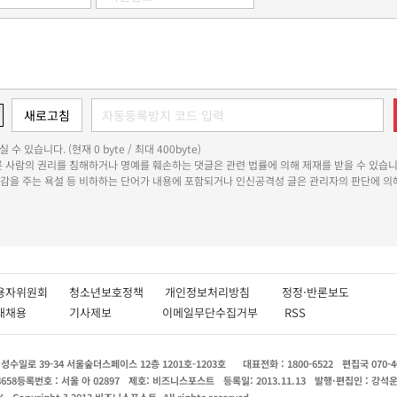
 수 있습니다. (현재 0 byte / 최대 400byte)
다른 사람의 권리를 침해하거나 명예를 훼손하는 댓글은 관련 법률에 의해 제재를 받을 수 있습니
쾌감을 주는 욕설 등 비하하는 단어가 내용에 포함되거나 인신공격성 글은 관리자의 판단에 의해
용자위원회
청소년보호정책
개인정보처리방침
정정·반론보도
인재채용
기사제보
이메일무단수집거부
RSS
수일로 39-34 서울숲더스페이스 12층 1201호-1203호
대표전화 : 1800-6522
편집국 070-4
8658
등록번호 : 서울 아 02897
제호: 비즈니스포스트
등록일: 2013.11.13
발행·편집인 : 강석
X
Copyright ? 2013 비즈니스포스트. All rights reserved.