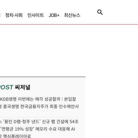
제
정치·사회
인사이트
JOB+
최신뉴스
씨저널
POST
' KDB생명 이번에는 매각 성공할까 : 본입찰
명 흥국생명 한국금융지주가 최종 인수제안서
 '용인 D램-청주 낸드' 신규 팹 건설에 54조
 '연평균 19% 성장' 메모리 수요 대응해 AI
장 핵심플레이어로