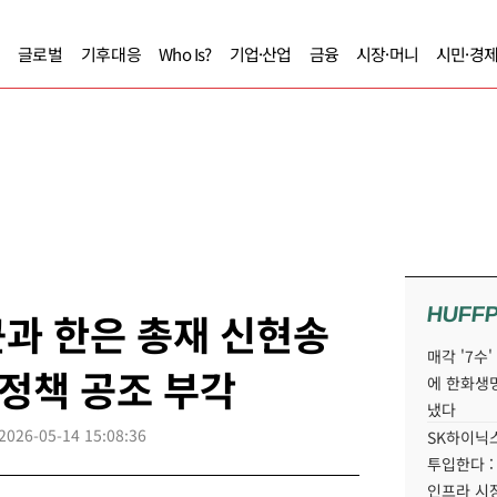
글로벌
기후대응
Who Is?
기업·산업
금융
시장·머니
시민·경
HUFF
과 한은 총재 신현송
매각 '7수
화정책 공조 부각
에 한화생
냈다
2026-05-14 15:08:36
SK하이닉스
투입한다 :
인프라 시