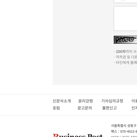
-
200자
까지 쓰실
- 저작권 등 
- 타인에게 불
신문사소개
윤리강령
기사심의규정
이
포럼
광고문의
불편신고
서울특별시 성동구 성
팩스 : 070-4015-
ISSN : 2636-171