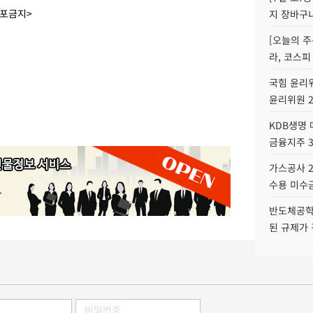
배포금지>
지 장바구
[오늘의 주
라, 코스피
국힘 윤리위
윤리위원 
KDB생명
금융지주 
가스공사 2
수용 미수금
반도체공학
된 규제가 