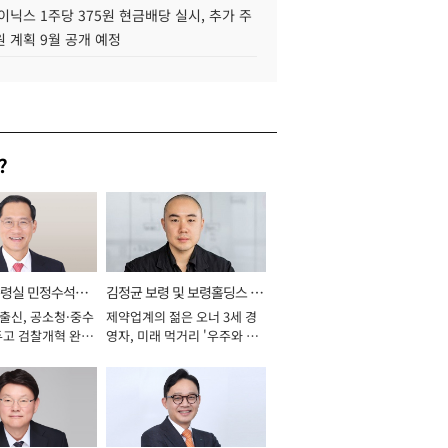
이닉스 1주당 375원 현금배당 실시, 추가 주
 계획 9월 공개 예정
?
통령실 민정수석비
김정균 보령 및 보령홀딩스 대
 출신, 공소청·중수
제약업계의 젊은 오너 3세 경
표이사 사장
두고 검찰개혁 완수
영자, 미래 먹거리 '우주와 헬
년]
스케어' 공들여 [2026년]