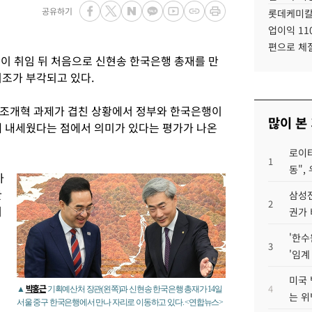
공유하기
롯데케미칼
업이익 11
편으로 체
이 취임 뒤 처음으로 신현송 한국은행 총재를 만
기조가 부각되고 있다.
구조개혁 과제가 겹친 상황에서 정부와 한국은행이
많이 본
에 내세웠다는 점에서 의미가 있다는 평가가 나온
로이터
1
동",
아
한
삼성전
2
처
권가 
부
'한수
3
'임계
미국 
박홍근
4
▲
기획예산처 장관(왼쪽)과 신현송 한국은행 총재가 14일
는 위
서울 중구 한국은행에서 만나 자리로 이동하고 있다. <연합뉴스>