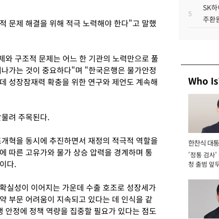
SK하
5
주환원
적 문제 해결을 위해 적극 노력해야 한다"고 말했
제와 구조적 문제는 어느 한 기관의 노력만으로 풀
해나가는 것이 중요하다"며 "한국은행은 물가안정
Who Is
데 성장잠재력 확충을 위한 연구와 제언도 계속해
맞물려 주목된다.
조개혁을 동시에 추진하면서 재정의 적극적 역할을
한찬식 대
에 따른 고유가와 물가 상승 압력을 경계하며 통
'정통 검사'
서관
이다.
청 출범 앞
맡아 [2026
불확실성이 이어지는 가운데 수출 호조로 성장세가
약 부문 어려움이 지속되고 있다는 데 인식을 같
생 안정에 정책 역량을 집중할 필요가 있다는 점도