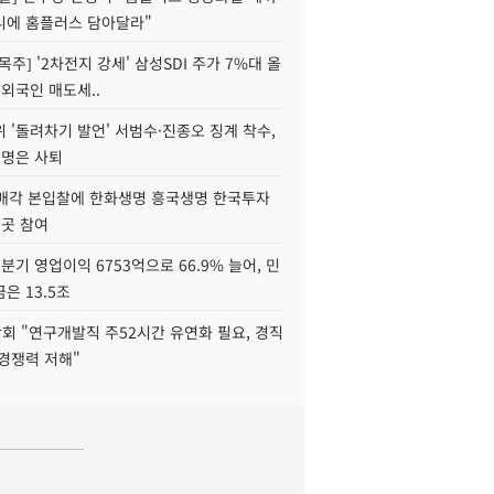
니에 홈플러스 담아달라"
목주] '2차전지 강세' 삼성SDI 주가 7%대 올
 외국인 매도세..
 '돌려차기 발언' 서범수·진종오 징계 착수,
2명은 사퇴
 매각 본입찰에 한화생명 흥국생명 한국투자
3곳 참여
분기 영업이익 6753억으로 66.9% 늘어, 민
은 13.5조
회 "연구개발직 주52시간 유연화 필요, 경직
경쟁력 저해"