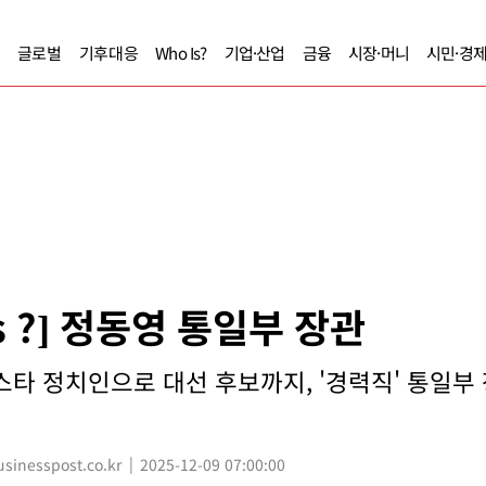
글로벌
기후대응
Who Is?
기업·산업
금융
시장·머니
시민·경
Is ?] 정동영 통일부 장관
타 정치인으로 대선 후보까지, '경력직' 통일부 장
inesspost.co.kr
2025-12-09 07:00:00