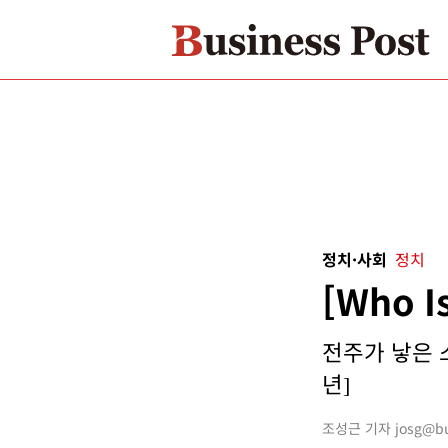
정치·사회
정치
[Who 
전주가 낳은 스
년]
조성근 기자 josg@bus