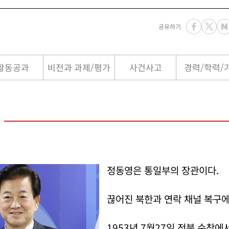
공유하기
활동공과
비전과 과제/평가
사건사고
경력/학력/
정동영은 통일부의 장관이다.
끊어진 북한과 연락 채널 복구에
1953년 7월27일 전북 순창에