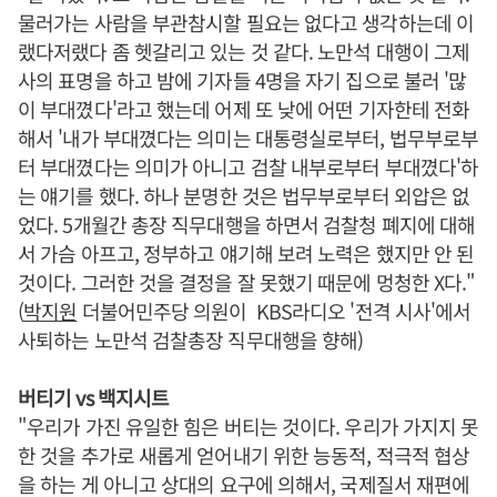
물러가는 사람을 부관참시할 필요는 없다고 생각하는데 이
랬다저랬다 좀 헷갈리고 있는 것 같다. 노만석 대행이 그제
사의 표명을 하고 밤에 기자들 4명을 자기 집으로 불러 '많
이 부대꼈다'라고 했는데 어제 또 낮에 어떤 기자한테 전화
해서 '내가 부대꼈다는 의미는 대통령실로부터, 법무부로부
터 부대꼈다는 의미가 아니고 검찰 내부로부터 부대꼈다'하
는 얘기를 했다. 하나 분명한 것은 법무부로부터 외압은 없
었다. 5개월간 총장 직무대행을 하면서 검찰청 폐지에 대해
서 가슴 아프고, 정부하고 얘기해 보려 노력은 했지만 안 된
것이다. 그러한 것을 결정을 잘 못했기 때문에 멍청한 X다."
(
박지원
더불어민주당 의원이 KBS라디오 '전격 시사'에서
사퇴하는 노만석 검찰총장 직무대행을 향해)
버티기 vs 백지시트
"우리가 가진 유일한 힘은 버티는 것이다. 우리가 가지지 못
한 것을 추가로 새롭게 얻어내기 위한 능동적, 적극적 협상
을 하는 게 아니고 상대의 요구에 의해서, 국제질서 재편에