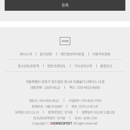
PC버전
회사소개
윤리강령
개인정보처리방침
이용자위원회
청소년보호정책
정정·반론보도
기사심의규정
불편신고
서울특별시 성동구 성수일로 39-34 서울숲더스페이스 12층
대표전화 : 1800-6522
팩스 : 070-4015-8658
편집국 : 070-4010-8512
사업본부 : 070-4010-7078
등록번호 : 서울 아 02897
제호 : 비즈니스포스트
등록일: 2013.11.13
발행·편집인 : 강석운
발행일자: 2013년 12월 2일
청소년보호책임자 : 강석운
ISSN : 2636-171X
Copyright ⓒ
B
USINESSPOST
. All rights reserved.