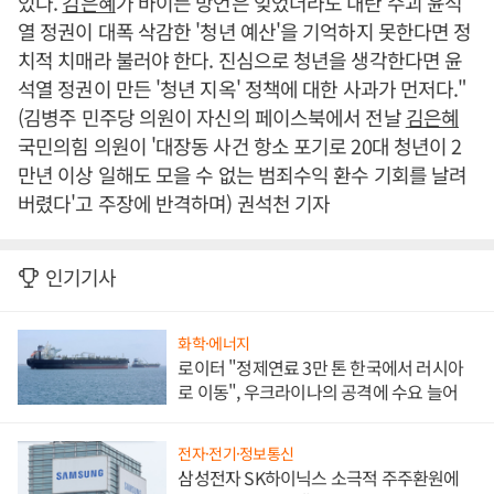
있다.
김은혜
가 바이든 망언은 잊었더라도 내란 수괴 윤석
열 정권이 대폭 삭감한 '청년 예산'을 기억하지 못한다면 정
치적 치매라 불러야 한다. 진심으로 청년을 생각한다면 윤
석열 정권이 만든 '청년 지옥' 정책에 대한 사과가 먼저다."
(김병주 민주당 의원이 자신의 페이스북에서 전날
김은혜
국민의힘 의원이 '대장동 사건 항소 포기로 20대 청년이 2
만년 이상 일해도 모을 수 없는 범죄수익 환수 기회를 날려
버렸다'고 주장에 반격하며) 권석천 기자
인기기사
화학·에너지
로이터 "정제연료 3만 톤 한국에서 러시아
로 이동", 우크라이나의 공격에 수요 늘어
전자·전기·정보통신
삼성전자 SK하이닉스 소극적 주주환원에