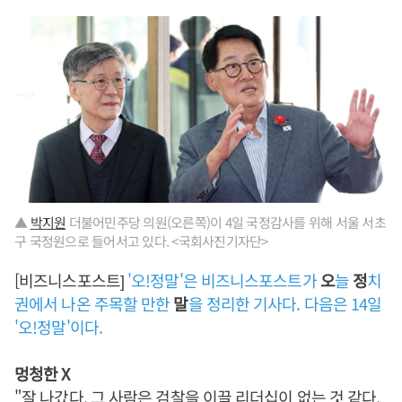
▲
박지원
더불어민주당 의원(오른쪽)이 4일 국정감사를 위해 서울 서초
구 국정원으로 들어서고 있다. <국회사진기자단>
[비즈니스포스트]
'오!정말'은 비즈니스포스트가
오
늘
정
치
권에서 나온 주목할 만한
말
을 정리한 기사다. 다음은 14일
'오!정말'이다.
멍청한 X
"잘 나갔다. 그 사람은 검찰을 이끌 리더십이 없는 것 같다.