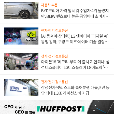
자동차·부품
BYD코리아 가격 앞세워 수입차 4위 올랐지
만, BMW·벤츠보다 높은 공임비에 소비자
불만 폭발
전자·전기·정보통신
[AI 뭉쳐야 산다⑧] LG·엔비디아 '피지컬 AI'
동맹 강화, 구광모 제조·데이터·기술 결집
해 종합 로보틱스 기업으로
전자·전기·정보통신
아이폰18 '메모리 부족'에 출시 지연되나, 삼
성디스플레이 LG디스플레이 LG이노텍 '탈
애플' 수익 다각화 속도
전자·전기·정보통신
삼성전자 넷리스트와 특허분쟁 매듭, 5년 동
안 최대 1.3조 라이선스비 지급