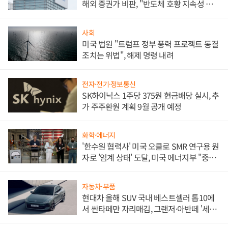
해외 증권가 비판, "반도체 호황 지속성 의
문"
사회
미국 법원 "트럼프 정부 풍력 프로젝트 동결
조치는 위법", 해제 명령 내려
전자·전기·정보통신
SK하이닉스 1주당 375원 현금배당 실시, 추
가 주주환원 계획 9월 공개 예정
화학·에너지
'한수원 협력사' 미국 오클로 SMR 연구용 원
자로 '임계 상태' 도달, 미국 에너지부 "중요
한 이정표"
자동차·부품
현대차 올해 SUV 국내 베스트셀러 톱10에
서 싼타페만 자리매김, 그랜저·아반떼 '세단
쌍끌이'로 내수 방어