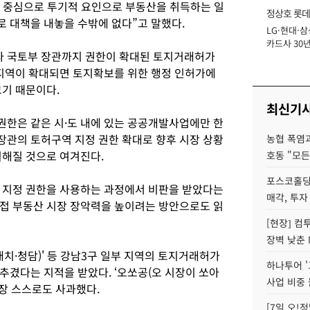
자 중심으로 투기적 요인으로 부동산을 취득하는 일
정상호 롯데
 대책을 내놓을 수밖에 없다”고 말했다.
LG·현대·삼
장
카드사 30년
따라 국토부 장관까지 권한이 확대된 토지거래허가
에 '초집중' 
 지역이 확대되면 토지확보를 위한 행정 인허가에
크기 때문이다.
최신기
한은 같은 시·도 내에 있는 공공개발사업에만 한
 장관의 토허구역 지정 권한 확대로 향후 시장 상황
농협 폭염과
월해질 것으로 여겨진다.
호동 "모든
포스코홀딩
 지정 권한을 사용하는 과정에서 비판을 받았다는
매각, 투자
접 부동산 시장 장악력을 높이려는 방안으로도 읽
[현장] 컴
장벽 낮춘 
대치·청담)' 등 강남3구 일부 지역의 토지거래허가
하나투어 '
추겼다는 지적을 받았다. ‘오쏘공(오 시장이 쏘아
사업 비중 
시장 스스로도 사과했다.
[7일 오!