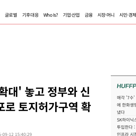
글로벌
기후대응
Who Is?
기업·산업
금융
시장·머니
시민·경
HUFF
확대' 놓고 정부와 신
매각 '7수
마포로 토지허가구역 확
에 한화생
냈다
SK하이닉스
투입한다 :
-09-12 15:40:29
인프라 시