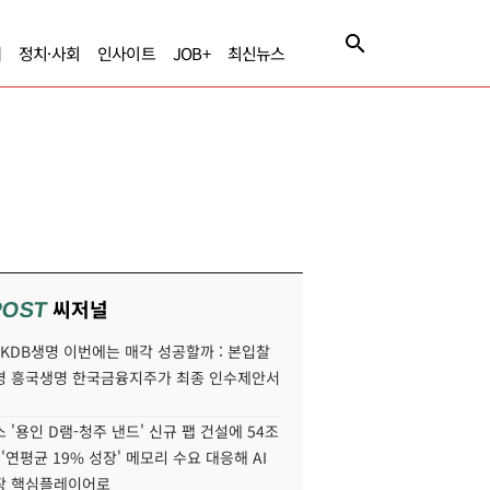
제
정치·사회
인사이트
JOB+
최신뉴스
씨저널
POST
' KDB생명 이번에는 매각 성공할까 : 본입찰
명 흥국생명 한국금융지주가 최종 인수제안서
 '용인 D램-청주 낸드' 신규 팹 건설에 54조
 '연평균 19% 성장' 메모리 수요 대응해 AI
장 핵심플레이어로