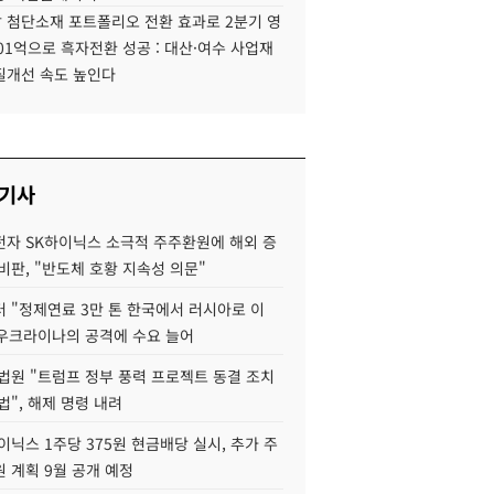
 첨단소재 포트폴리오 전환 효과로 2분기 영
01억으로 흑자전환 성공 : 대산·여수 사업재
질개선 속도 높인다
 기사
자 SK하이닉스 소극적 주주환원에 해외 증
비판, "반도체 호황 지속성 의문"
 "정제연료 3만 톤 한국에서 러시아로 이
 우크라이나의 공격에 수요 늘어
법원 "트럼프 정부 풍력 프로젝트 동결 조치
법", 해제 명령 내려
이닉스 1주당 375원 현금배당 실시, 추가 주
 계획 9월 공개 예정