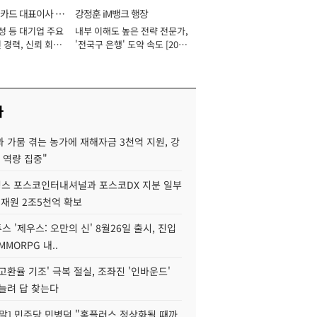
카드 대표이사 사
강정훈 iM뱅크 행장
성 등 대기업 주요
내부 이해도 높은 전략 전문가,
 경력, 신뢰 회복
'전국구 은행' 도약 속도 [2026
[2026년]
년]
사
 가뭄 겪는 농가에 재해자금 3천억 지원, 강
 역량 집중"
스 포스코인터내셔널과 포스코DX 지분 일부
 재원 2조5천억 확보
투스 '제우스: 오만의 신' 8월26일 출시, 진입
MMORPG 내..
고환율 기조' 극복 절실, 조좌진 '인바운드'
늘려 답 찾는다
정말] 민주당 민병덕 "홈플러스 정상화될 때까