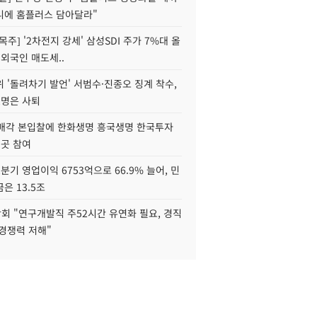
니에 홈플러스 담아달라"
목주] '2차전지 강세' 삼성SDI 주가 7%대 올
 외국인 매도세..
 '돌려차기 발언' 서범수·진종오 징계 착수,
2명은 사퇴
 매각 본입찰에 한화생명 흥국생명 한국투자
3곳 참여
분기 영업이익 6753억으로 66.9% 늘어, 민
은 13.5조
회 "연구개발직 주52시간 유연화 필요, 경직
경쟁력 저해"