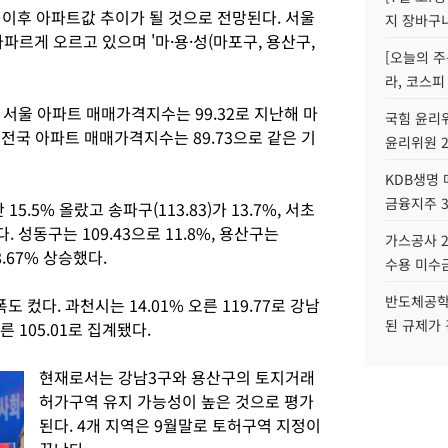
 이후 아파트값 추이가 될 것으로 전망된다. 서울
지 장바구
르게 오르고 있으며 '마·용·성(마포구, 용산구,
[오늘의 주
라, 코스피
 서울 아파트 매매가격지수는 99.32로 지난해 마
국힘 윤리위
. 전국 아파트 매매가격지수는 89.73으로 같은 기
윤리위원 
KDB생명
금융지주 
5.5% 올랐고 송파구(113.83)가 13.7%, 서초
다. 성동구는 109.43으로 11.8%, 용산구는
가스공사 2
 8.67% 상승했다.
수용 미수금
반도체공학
컸다. 과천시는 14.01% 오른 119.77로 강남
된 규제가 
 105.01로 집계됐다.
현재로서는 강남3구와 용산구의 토지거래
허가구역 유지 가능성이 높은 것으로 평가
된다. 4개 지역은 9월말로 토허구역 지정이