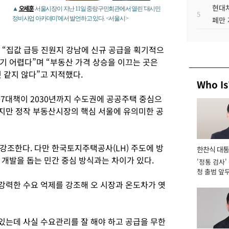
현대차
오세훈
▲
서울시장이 지난 11일 중랑구민회관에서 열린 '대시민
5
정비사업 아카데미'에서 발언하고 있다. <서울시>
페만 
고 “집값 급등 진원지 강남에 신규 공급을 획기적으
기 어렵다”며 “부동산 가격 상승을 이끄는 곳은
 같지 않다”고 지적했다.
Who Is
·7대책이 2030년까지 수도권에 공공주택 중심으
았지만 정작 부동산시장의 핵심 서울에 유의미한 공
강조한다. 다만 한국토지주택공사(LH) 주도에 방
한찬식 대
 개발을 돕는 민간 중심 방식과는 차이가 있다.
'정통 검사'
서관
청 출범 앞
맡아 [2026
강력한 수요 억제를 강조해 오 시장과 온도차가 엿
있는데 사실 수요관리를 잘 해야 하고 공급을 무한