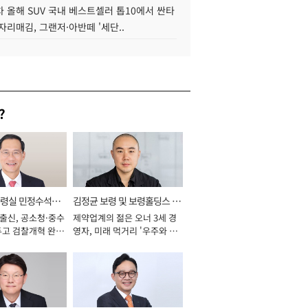
 올해 SUV 국내 베스트셀러 톱10에서 싼타
자리매김, 그랜저·아반떼 '세단..
?
통령실 민정수석비
김정균 보령 및 보령홀딩스 대
 출신, 공소청·중수
제약업계의 젊은 오너 3세 경
표이사 사장
두고 검찰개혁 완수
영자, 미래 먹거리 '우주와 헬
년]
스케어' 공들여 [2026년]