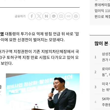
롯데케미칼
업이익 11
공유하기
편으로 체
재명
대통령의 투기수요 억제 방침 언급 뒤 바로 ‘압
사이에 묘한 신경전이 벌어지는 모양새다.
많이 본
래허가구역 지정권한이 기존 지방지차단체장에서 국
삼성전
3구 토허구역 지정 만료 시점도 다가오고 있어 오
1
권가 
 보인다.
로이터
2
동",
미국 
급
3
는 위
달
SK하
4
주환원