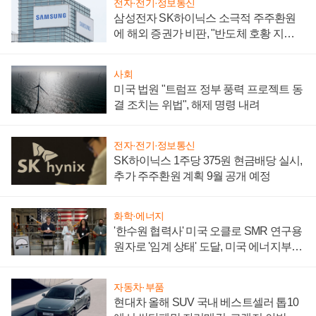
전자·전기·정보통신
삼성전자 SK하이닉스 소극적 주주환원
에 해외 증권가 비판, "반도체 호황 지속
성 의문"
사회
미국 법원 "트럼프 정부 풍력 프로젝트 동
결 조치는 위법", 해제 명령 내려
전자·전기·정보통신
SK하이닉스 1주당 375원 현금배당 실시,
추가 주주환원 계획 9월 공개 예정
화학·에너지
'한수원 협력사' 미국 오클로 SMR 연구용
원자로 '임계 상태' 도달, 미국 에너지부
"중요한 이정표"
자동차·부품
현대차 올해 SUV 국내 베스트셀러 톱10