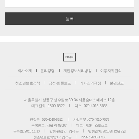
PC버전
회사소개
윤리강령
개인정보처리방침
이용자위원회
청소년보호정책
정정·반론보도
기사심의규정
불편신고
서울특별시 성동구 성수일로 39-34 서울숲더스페이스 12층
대표전화 : 1800-6522
팩스 : 070-4015-8658
편집국 : 070-4010-8512
사업본부 : 070-4010-7078
등록번호 : 서울 아 02897
제호 : 비즈니스포스트
등록일: 2013.11.13
발행·편집인 : 강석운
발행일자: 2013년 12월 2일
청소년보호책임자 : 강석운
ISSN : 2636-171X