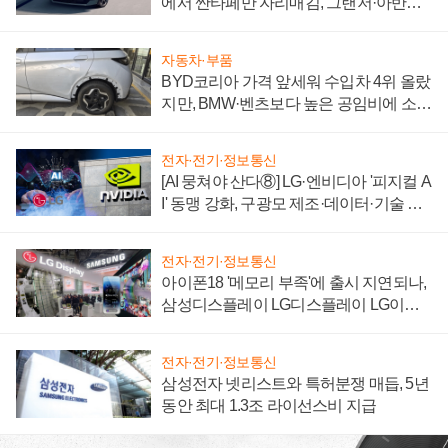
에서 싼타페만 자리매김, 그랜저·아반떼
'세단 쌍끌이'로 내수 방어
자동차·부품
BYD코리아 가격 앞세워 수입차 4위 올랐
지만, BMW·벤츠보다 높은 공임비에 소비
자 불만 폭발
전자·전기·정보통신
[AI 뭉쳐야 산다⑧] LG·엔비디아 '피지컬 A
I' 동맹 강화, 구광모 제조·데이터·기술 결
집해 종합 로보틱스 기업으로
전자·전기·정보통신
아이폰18 '메모리 부족'에 출시 지연되나,
삼성디스플레이 LG디스플레이 LG이노
텍 '탈애플' 수익 다각화 속도
전자·전기·정보통신
삼성전자 넷리스트와 특허분쟁 매듭, 5년
동안 최대 1.3조 라이선스비 지급