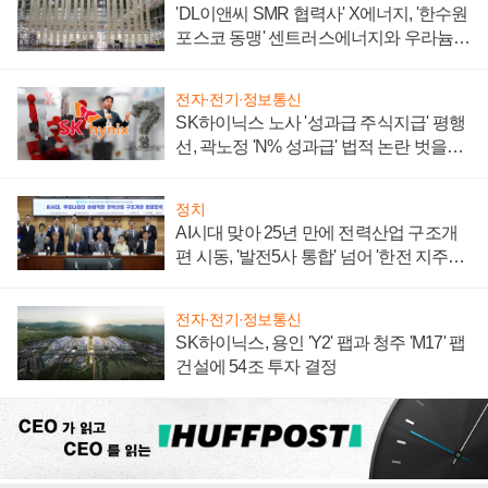
'DL이앤씨 SMR 협력사' X에너지, '한수원
포스코 동맹' 센트러스에너지와 우라늄
계약 체결
전자·전기·정보통신
SK하이닉스 노사 '성과급 주식지급' 평행
선, 곽노정 'N% 성과급' 법적 논란 벗을지
주목
정치
AI시대 맞아 25년 만에 전력산업 구조개
편 시동, '발전5사 통합' 넘어 '한전 지주사'
재편론도
전자·전기·정보통신
SK하이닉스, 용인 'Y2' 팹과 청주 'M17' 팹
건설에 54조 투자 결정