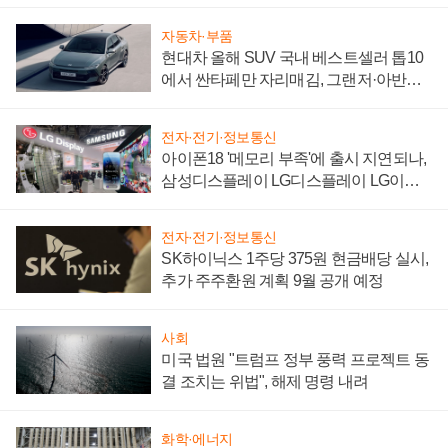
"중요한 이정표"
자동차·부품
현대차 올해 SUV 국내 베스트셀러 톱10
에서 싼타페만 자리매김, 그랜저·아반떼
'세단 쌍끌이'로 내수 방어
전자·전기·정보통신
아이폰18 '메모리 부족'에 출시 지연되나,
삼성디스플레이 LG디스플레이 LG이노
텍 '탈애플' 수익 다각화 속도
전자·전기·정보통신
SK하이닉스 1주당 375원 현금배당 실시,
추가 주주환원 계획 9월 공개 예정
사회
미국 법원 "트럼프 정부 풍력 프로젝트 동
결 조치는 위법", 해제 명령 내려
화학·에너지