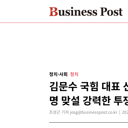
정치·사회
정치
김문수 국힘 대표 
명 맞설 강력한 투
조성근 기자 josg@businesspost.co.kr
20