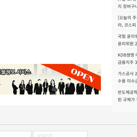
지 장바구
[오늘의 주
라, 코스피
국힘 윤리위
윤리위원 
KDB생명
금융지주 
가스공사 2
수용 미수금
반도체공학
된 규제가 