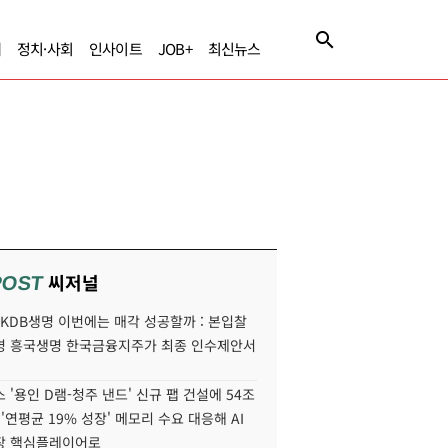
제
정치·사회
인사이트
JOB+
최신뉴스
씨저널
POST
' KDB생명 이번에는 매각 성공할까 : 본입찰
명 흥국생명 한국금융지주가 최종 인수제안서
 '용인 D램-청주 낸드' 신규 팹 건설에 54조
 '연평균 19% 성장' 메모리 수요 대응해 AI
장 핵심플레이어로