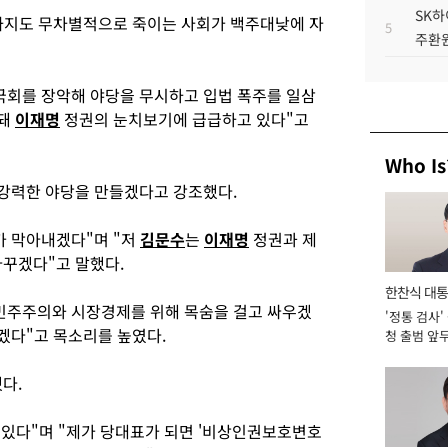
SK하
까지도 무차별적으로 죽이는 사회가 백주대낮에 자
5
주환원
회를 장악해 야당을 무시하고 입법 폭주를 일삼
화돼
이재명
정권의 눈치보기에 급급하고 있다"고
Who Is
 강력한 야당을 만들겠다고 강조했다.
가 막아내겠다"며 "저
김문수
는
이재명
정권과 제
바꾸겠다"고 말했다.
한찬식 대
민주주의와 시장경제를 위해 목숨을 걸고 싸우겠
'정통 검사'
서관
겠다"고 목소리를 높였다.
청 출범 앞
맡아 [2026
다.
 있다"며 "제가 당대표가 되면 '비상인권보호변호