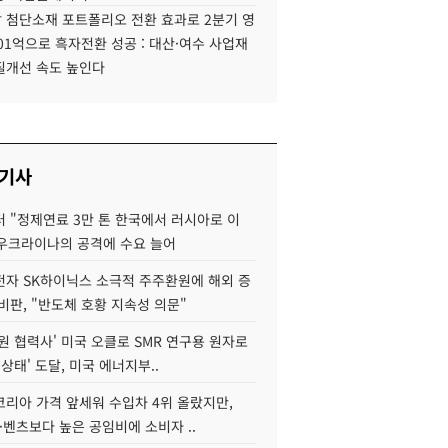
 첨단소재 포트폴리오 전환 효과로 2분기 영
01억으로 흑자전환 성공 : 대산·여수 사업재
질개선 속도 높인다
 기사
 "정제연료 3만 톤 한국에서 러시아로 이
 우크라이나의 공격에 수요 늘어
자 SK하이닉스 소극적 주주환원에 해외 증
비판, "반도체 호황 지속성 의문"
원 협력사' 미국 오클로 SMR 연구용 원자로
 상태' 도달, 미국 에너지부..
코리아 가격 앞세워 수입차 4위 올랐지만,
·벤츠보다 높은 공임비에 소비자 ..