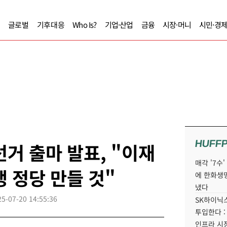
글로벌
기후대응
Who Is?
기업·산업
금융
시장·머니
시민·경
HUFF
선거 출마 발표, "이재
매각 '7수
쟁 정당 만들 것"
에 한화생
냈다
25-07-20 14:55:36
SK하이닉스
투입한다 :
인프라 시