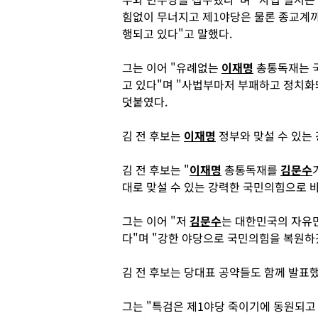
힘없이 무너지고 제1야당은 물론 종교계
행되고 있다"고 말했다.
그는 이어 "유례없는
이재명
총통독재는 국
고 있다"며 "사법부마저 부패하고 정치
덧붙였다.
김 전 후보는
이재명
정부와 맞설 수 있는
김 전 후보는 "
이재명
총통독재를
김문수
대로 맞설 수 있는 강력한 국민의힘으로 
그는 이어 "저
김문수
는 대한민국의 자유
다"며 "강한 야당으로 국민의힘을 복원하
김 전 후보는 당대표 공약들도 함께 발표했
그는 "특검은 제1야당 죽이기에 동원되고