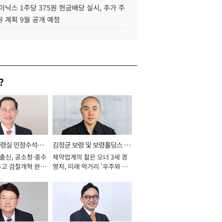
이닉스 1주당 375원 현금배당 실시, 추가 주
 계획 9월 공개 예정
?
통령실 민정수석비
김정균 보령 및 보령홀딩스 대
 출신, 공소청·중수
제약업계의 젊은 오너 3세 경
표이사 사장
두고 검찰개혁 완수
영자, 미래 먹거리 '우주와 헬
년]
스케어' 공들여 [2026년]