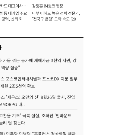
카드 대표이사 사
강정훈 iM뱅크 행장
성 등 대기업 주요
내부 이해도 높은 전략 전문가,
 경력, 신뢰 회복
'전국구 은행' 도약 속도 [2026
[2026년]
년]
사
 가뭄 겪는 농가에 재해자금 3천억 지원, 강
 역량 집중"
스 포스코인터내셔널과 포스코DX 지분 일부
 재원 2조5천억 확보
투스 '제우스: 오만의 신' 8월26일 출시, 진입
MMORPG 내..
고환율 기조' 극복 절실, 조좌진 '인바운드'
늘려 답 찾는다
정말] 민주당 민병덕 "홈플러스 정상화될 때까