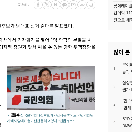
공유하기
롯데케미칼
업이익 11
편으로 체
선후보가 당대표 선거 출마를 발표했다.
 당사에서 기자회견을 열어 "당 안팎의 분열을 치
이재명
정권과 맞서 싸울 수 있는 강한 투쟁정당을
많이 본
로이터
하
1
동",
삼성전
2
권가 
'한수
했
3
'임계
김문수
▲
전 국민의힘 대선후보가 20일 서울 여의도 국민의힘 당
BYD
사에서 당대표 출마선언을 하고 있다. <연합뉴스>
4
정
BMW