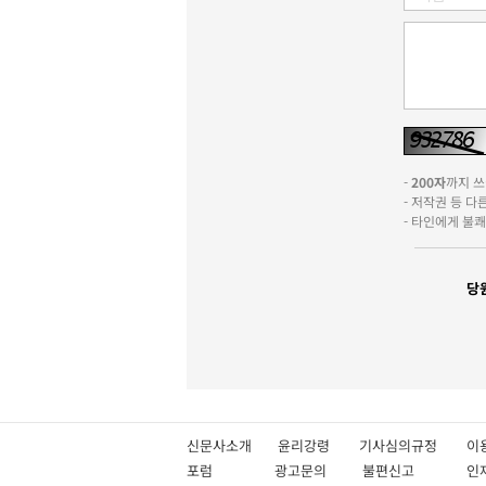
-
200자
까지 쓰실
- 저작권 등 
- 타인에게 불
당
신문사소개
윤리강령
기사심의규정
이
포럼
광고문의
불편신고