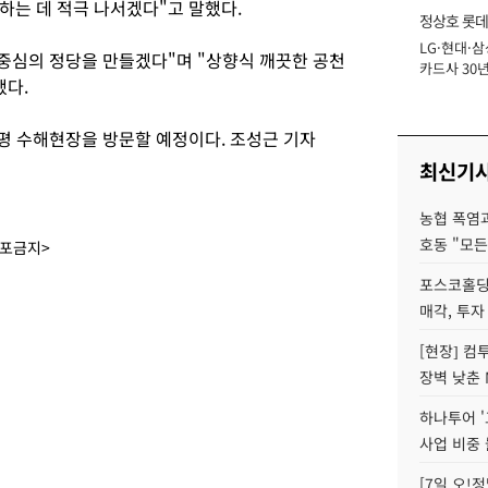
하는 데 적극 나서겠다"고 말했다.
정상호 롯데
LG·현대·삼
장
 중심의 정당을 만들겠다"며 "상향식 깨끗한 공천
카드사 30년
했다.
에 '초집중' 
가평 수해현장을 방문할 예정이다. 조성근 기자
최신기
농협 폭염과
호동 "모든
배포금지>
포스코홀딩
매각, 투자
[현장] 컴
장벽 낮춘 
하나투어 '
사업 비중 
[7일 오!