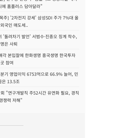
니에 홈플러스 담아달라"
목주] '2차전지 강세' 삼성SDI 주가 7%대 올
 외국인 매도세..
 '돌려차기 발언' 서범수·진종오 징계 착수,
2명은 사퇴
 매각 본입찰에 한화생명 흥국생명 한국투자
3곳 참여
분기 영업이익 6753억으로 66.9% 늘어, 민
은 13.5조
회 "연구개발직 주52시간 유연화 필요, 경직
경쟁력 저해"