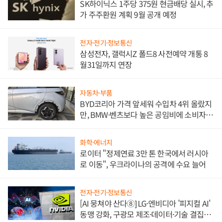
SK하이닉스 1주당 375원 현금배당 실시, 추
가 주주환원 계획 9월 공개 예정
전자·전기·정보통신
삼성전자, 갤럭시Z 폴드8 사전예약 개통 8
월31일까지 연장
자동차·부품
BYD코리아 가격 앞세워 수입차 4위 올랐지
만, BMW·벤츠보다 높은 공임비에 소비자
불만 폭발
화학·에너지
로이터 "정제연료 3만 톤 한국에서 러시아
로 이동", 우크라이나의 공격에 수요 늘어
전자·전기·정보통신
[AI 뭉쳐야 산다⑧] LG·엔비디아 '피지컬 AI'
동맹 강화, 구광모 제조·데이터·기술 결집