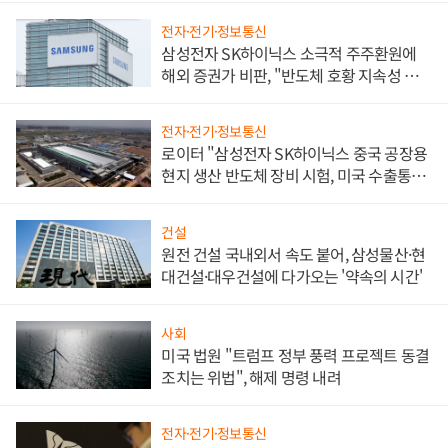
전자·전기·정보통신
삼성전자 SK하이닉스 소극적 주주환원에
해외 증권가 비판, "반도체 호황 지속성 의
문"
전자·전기·정보통신
로이터 "삼성전자 SK하이닉스 중국 공장용
현지 생산 반도체 장비 시험, 미국 수출통제
대비"
건설
원전 건설 국내외서 속도 붙어, 삼성물산·현
대건설·대우건설에 다가오는 '약속의 시간'
사회
미국 법원 "트럼프 정부 풍력 프로젝트 동결
조치는 위법", 해제 명령 내려
전자·전기·정보통신