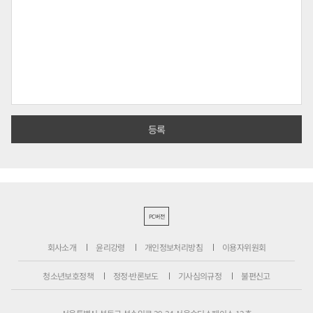
PC버전
회사소개
윤리강령
개인정보처리방침
이용자위원회
청소년보호정책
정정·반론보도
기사심의규정
불편신고