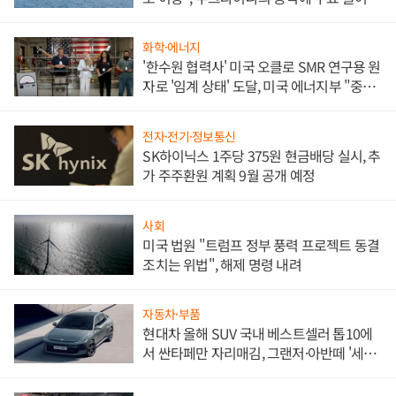
화학·에너지
'한수원 협력사' 미국 오클로 SMR 연구용 원
자로 '임계 상태' 도달, 미국 에너지부 "중요
한 이정표"
전자·전기·정보통신
SK하이닉스 1주당 375원 현금배당 실시, 추
가 주주환원 계획 9월 공개 예정
사회
미국 법원 "트럼프 정부 풍력 프로젝트 동결
조치는 위법", 해제 명령 내려
자동차·부품
현대차 올해 SUV 국내 베스트셀러 톱10에
서 싼타페만 자리매김, 그랜저·아반떼 '세단
쌍끌이'로 내수 방어