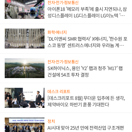
전자·전기·정보통신
아이폰18 '메모리 부족'에 출시 지연되나, 삼
성디스플레이 LG디스플레이 LG이노텍 '탈
애플' 수익 다각화 속도
화학·에너지
'DL이앤씨 SMR 협력사' X에너지, '한수원 포
스코 동맹' 센트러스에너지와 우라늄 계약
체결
전자·전기·정보통신
SK하이닉스, 용인 'Y2' 팹과 청주 'M17' 팹
건설에 54조 투자 결정
데스크 리포트
[데스크리포트 8월] 무더운 입추에 든 생각,
제약바이오 하반기 훈풍 기대한다
정치
AI시대 맞아 25년 만에 전력산업 구조개편