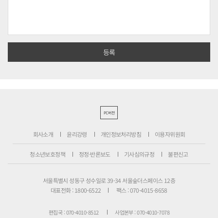
PC버전
회사소개
윤리강령
개인정보처리방침
이용자위원회
청소년보호정책
정정·반론보도
기사심의규정
불편신고
서울특별시 성동구 성수일로 39-34 서울숲더스페이스 12층
대표전화 : 1800-6522
팩스 : 070-4015-8658
편집국 : 070-4010-8512
사업본부 : 070-4010-7078