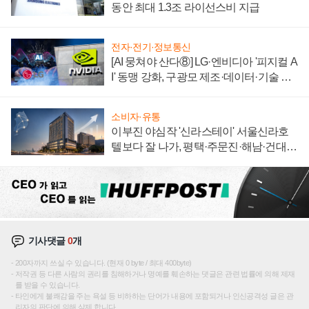
동안 최대 1.3조 라이선스비 지급
전자·전기·정보통신
[AI 뭉쳐야 산다⑧] LG·엔비디아 '피지컬 A
I' 동맹 강화, 구광모 제조·데이터·기술 결
집해 종합 로보틱스 기업으로
소비자·유통
이부진 야심작 '신라스테이' 서울신라호
텔보다 잘 나가, 평택·주문진·해남·건대로
성장판 더 넓힌다
기사댓글
0
개
200자까지 쓰실 수 있습니다. (현재 0 byte / 최대 400byte)
저작권 등 다른 사람의 권리를 침해하거나 명예를 훼손하는 댓글은 관련 법률에 의해 제재
를 받을 수 있습니다.
타인에게 불쾌감을 주는 욕설 등 비하하는 단어가 내용에 포함되거나 인신공격성 글은 관
리자의 판단에 의해 삭제 합니다.