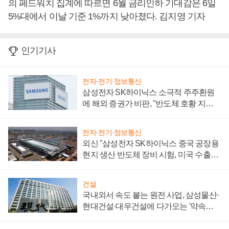
의 페드워치 집계에 따르면 6월 금리인하 기대감은 6일
5%대에서 이날 기준 1%까지 낮아졌다. 김지영 기자
인기기사
전자·전기·정보통신
삼성전자 SK하이닉스 소극적 주주환원
에 해외 증권가 비판, "반도체 호황 지속
성 의문"
전자·전기·정보통신
외신 "삼성전자 SK하이닉스 중국 공장용
현지 생산 반도체 장비 시험, 미국 수출통
제 대비"
건설
국내외서 속도 붙는 원전 사업, 삼성물산·
현대건설·대우건설에 다가오는 '약속의
시간'