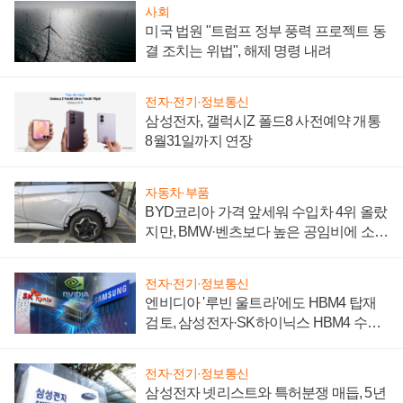
사회
미국 법원 "트럼프 정부 풍력 프로젝트 동
결 조치는 위법", 해제 명령 내려
전자·전기·정보통신
삼성전자, 갤럭시Z 폴드8 사전예약 개통
8월31일까지 연장
자동차·부품
BYD코리아 가격 앞세워 수입차 4위 올랐
지만, BMW·벤츠보다 높은 공임비에 소비
자 불만 폭발
전자·전기·정보통신
엔비디아 '루빈 울트라'에도 HBM4 탑재
검토, 삼성전자·SK하이닉스 HBM4 수율
에 주도권 갈린다
전자·전기·정보통신
삼성전자 넷리스트와 특허분쟁 매듭, 5년