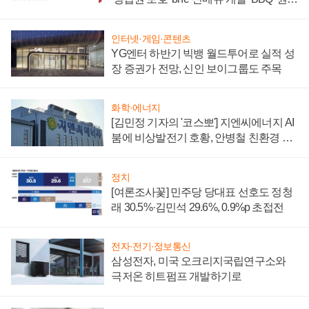
부담'
인터넷·게임·콘텐츠
YG엔터 하반기 빅뱅 월드투어로 실적 성
장 증권가 전망, 신인 보이그룹도 주목
화학·에너지
[김민정 기자의 '코스뽀'] 지엔씨에너지 AI
붐에 비상발전기 호황, 안병철 친환경 에
너지 발전전문기업 향한다
정치
[여론조사꽃] 민주당 당대표 선호도 정청
래 30.5%·김민석 29.6%, 0.9%p 초접전
전자·전기·정보통신
삼성전자, 미국 오크리지국립연구소와
극저온 히트펌프 개발하기로