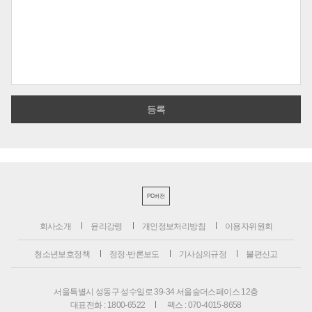
PC버전
회사소개
윤리강령
개인정보처리방침
이용자위원회
청소년보호정책
정정·반론보도
기사심의규정
불편신고
서울특별시 성동구 성수일로 39-34 서울숲더스페이스 12층
대표전화 : 1800-6522
팩스 : 070-4015-8658