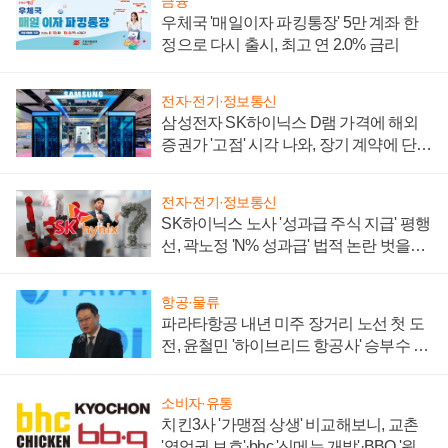
금융
우체국 '매일이자 파킹통장' 5만 계좌 한
정으로 다시 출시, 최고 연 2.0% 금리
전자·전기·정보통신
삼성전자 SK하이닉스 D램 가격에 해외
증권가 '고점' 시각 나와, 장기 계약에 단점
부각
전자·전기·정보통신
SK하이닉스 노사 '성과급 주식 지급' 평행
선, 곽노정 'N% 성과급' 법적 논란 벗을지
주목
항공·물류
파라타항공 내년 미주 장거리 노선 첫 도
전, 윤철민 '하이브리드 항공사' 승부수 통
할까
소비자·유통
치킨3사 '가맹점 상생' 비교해보니, 교촌
'영업권 보호'·bhc '신메뉴 개발'·BBQ '원가