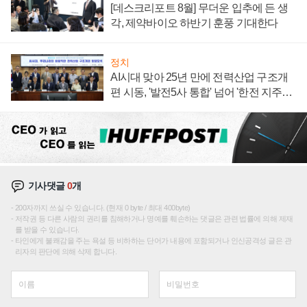
[데스크리포트 8월] 무더운 입추에 든 생
각, 제약바이오 하반기 훈풍 기대한다
정치
AI시대 맞아 25년 만에 전력산업 구조개
편 시동, '발전5사 통합' 넘어 '한전 지주사'
재편론도
기사댓글
0
개
200자까지 쓰실 수 있습니다. (현재 0 byte / 최대 400byte)
저작권 등 다른 사람의 권리를 침해하거나 명예를 훼손하는 댓글은 관련 법률에 의해 제재
를 받을 수 있습니다.
타인에게 불쾌감을 주는 욕설 등 비하하는 단어가 내용에 포함되거나 인신공격성 글은 관
리자의 판단에 의해 삭제 합니다.