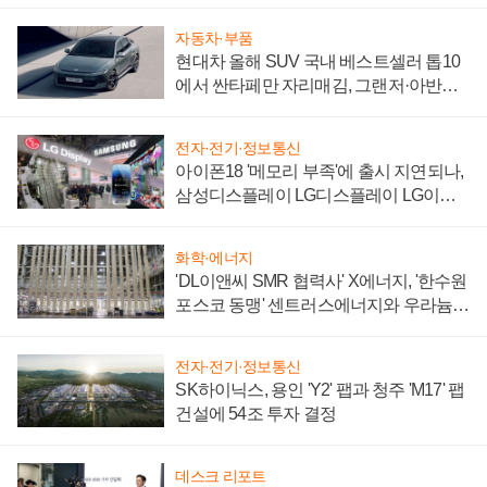
자동차·부품
현대차 올해 SUV 국내 베스트셀러 톱10
에서 싼타페만 자리매김, 그랜저·아반떼
'세단 쌍끌이'로 내수 방어
전자·전기·정보통신
아이폰18 '메모리 부족'에 출시 지연되나,
삼성디스플레이 LG디스플레이 LG이노
텍 '탈애플' 수익 다각화 속도
화학·에너지
'DL이앤씨 SMR 협력사' X에너지, '한수원
포스코 동맹' 센트러스에너지와 우라늄
계약 체결
전자·전기·정보통신
SK하이닉스, 용인 'Y2' 팹과 청주 'M17' 팹
건설에 54조 투자 결정
데스크 리포트