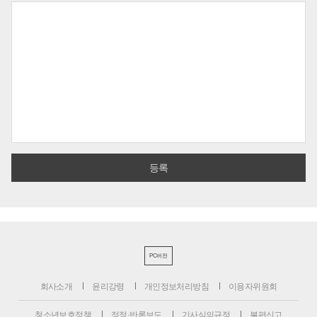
PC버전
회사소개
윤리강령
개인정보처리방침
이용자위원회
청소년보호정책
정정·반론보도
기사심의규정
불편신고