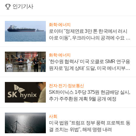
인기기사
화학·에너지
로이터 "정제연료 3만 톤 한국에서 러시
아로 이동", 우크라이나의 공격에 수요 늘
어
화학·에너지
'한수원 협력사' 미국 오클로 SMR 연구용
원자로 '임계 상태' 도달, 미국 에너지부
"중요한 이정표"
전자·전기·정보통신
SK하이닉스 1주당 375원 현금배당 실시,
추가 주주환원 계획 9월 공개 예정
사회
미국 법원 "트럼프 정부 풍력 프로젝트 동
결 조치는 위법", 해제 명령 내려