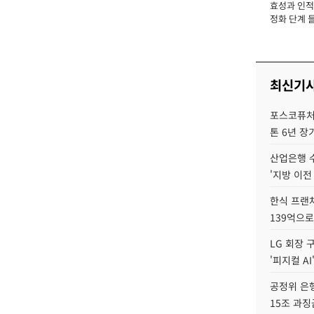
효성과 인적 
장
정화 단계 들
최신기
포스코퓨처엠
톤 6년 장
산업은행 
'지방 이전
한식 프랜
139억으로
LG 회장 
'피지컬 AI
공정위 은행
15조 과징