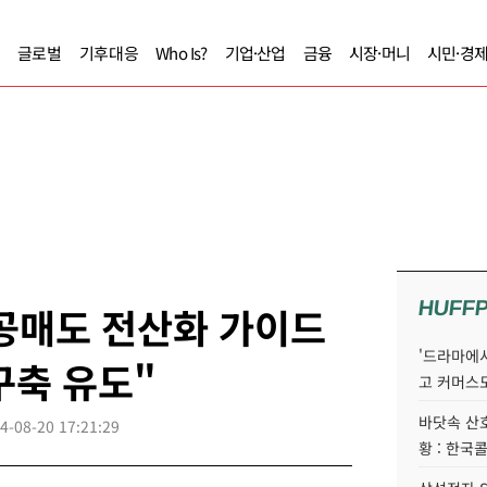
글로벌
기후대응
Who Is?
기업·산업
금융
시장·머니
시민·경
HUFF
공매도 전산화 가이드
'드라마에서
구축 유도"
고 커머스
바닷속 산
4-08-20 17:21:29
황 : 한국