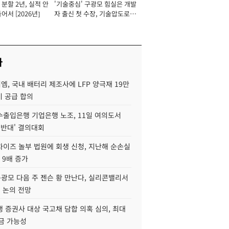
분할 2년, 실적 안
'기술중심' 구광모 힘실은 개발
이사 사장
어서 [2026년]
자 출신 첫 수장, 기술압도로
경쟁력 확보 사활 [2026년]
사
, 국내 배터리 제조사에 LFP 양극재 19만
기 공급 합의
수출입은행 기업은행 노조, 11일 여의도서
 반대' 결의대회
차이즈 놀부 법원에 회생 신청, 지난해 순손실
 9배 증가
구광모 다음 주 젠슨 황 만난다, 실리콘밸리서
' 논의 전망
 증권사 대상 국고채 담합 의혹 심의, 최대
금 가능성