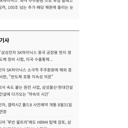
SK하이닉스 '파격 주주환원'으로 투심 달래고
까, 100조 넘는 추가 배당 재원에 쏠리는 눈
 기사
"삼성전자 SK하이닉스 중국 공장용 현지 생
도체 장비 시험, 미국 수출통제 ..
자 SK하이닉스 소극적 주주환원에 해외 증
비판, "반도체 호황 지속성 의문"
서 속도 붙는 원전 사업, 삼성물산·현대건설
건설에 다가오는 '약속의 시간'
자, 갤럭시Z 폴드8 사전예약 개통 8월31일
 연장
아 '루빈 울트라'에도 HBM4 탑재 검토, 삼