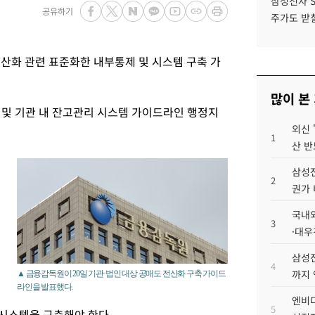
삼성전자 
공유하기
주가도 받칠
산화 관련 표준화한 내부통제 및 시스템 구축 가
많이 본
 및 기관 내 잔고관리 시스템 가이드라인 행정지
외신 
1
산 반
삼성전
2
권가 
국내외
3
·대우
삼성전
4
까지
▲ 금융감독원이 20일 기관·법인 대상 공매도 전산화 구축 가이드
라인을 발표했다.
엔비디
5
 시스템을 구축해야 한다.