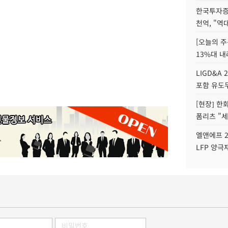
한국투자증
천억, "역
[오늘의 주
13%대 내
LIGD&A 
포함 유도무
[현장] 한
폼리츠 "세
엘앤에프 2
LFP 양극