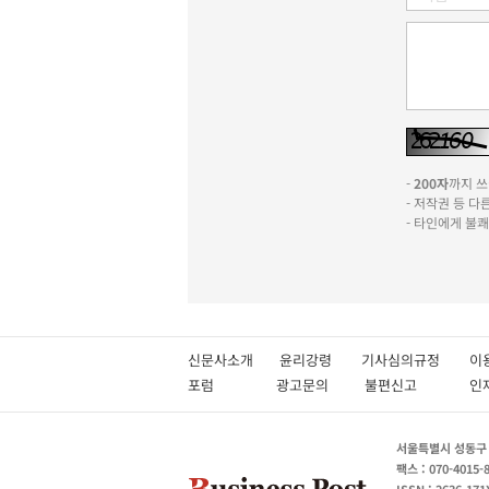
-
200자
까지 쓰실
- 저작권 등 
- 타인에게 불
신문사소개
윤리강령
기사심의규정
이
포럼
광고문의
불편신고
서울특별시 성동구 성
팩스 : 070-4015-
ISSN : 2636-171