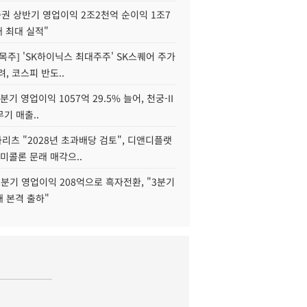
권 상반기 영업이익 2조2천억 순이익 1조7
대 최대 실적"
목주] 'SK하이닉스 최대주주' SK스퀘어 주가
려, 코스피 반도..
2분기 영업이익 1057억 29.5% 늘어, 천궁-II
기 매출..
화리츠 "2028년 초과배당 검토", 디앤디플랫
미콜론 문래 매각으..
분기 영업이익 208억으로 흑자전환, "3분기
재 본격 출하"