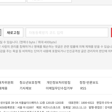
 수 있습니다. (현재 0 byte / 최대 400byte)
다른 사람의 권리를 침해하거나 명예를 훼손하는 댓글은 관련 법률에 의해 제재를 받을 수 있습니
쾌감을 주는 욕설 등 비하하는 단어가 내용에 포함되거나 인신공격성 글은 관리자의 판단에 의해
용자위원회
청소년보호정책
개인정보처리방침
정정·반론보도
인재채용
기사제보
이메일무단수집거부
RSS
수일로 39-34 서울숲더스페이스 12층 1201호-1203호
대표전화 : 1800-6522
편집국 070-4
8658
등록번호 : 서울 아 02897
제호: 비즈니스포스트
등록일: 2013.11.13
발행·편집인 : 강석
X
Copyright ? 2013 비즈니스포스트. All rights reserved.