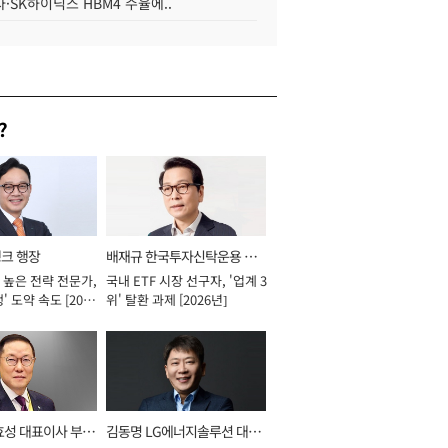
·SK하이닉스 HBM4 수율에..
?
뱅크 행장
배재규 한국투자신탁운용 대
 높은 전략 전문가,
국내 ETF 시장 선구자, '업계 3
표이사 사장
' 도약 속도 [2026
위' 탈환 과제 [2026년]
효성 대표이사 부회
김동명 LG에너지솔루션 대표