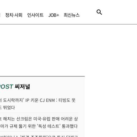
제
정치·사회
인사이트
JOB+
최신뉴스
씨저널
POST
 도시락까지' IP 키운 CJ ENM : 티빙도 웃
도 뛰었다
호 해치는 선크림은 미국·유럽 판매 어려운 상
콜마가 규제 뚫기 위한 '독성 테스트' 통과했다