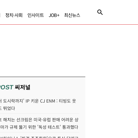
제
정치·사회
인사이트
JOB+
최신뉴스
씨저널
POST
 도시락까지' IP 키운 CJ ENM : 티빙도 웃
도 뛰었다
호 해치는 선크림은 미국·유럽 판매 어려운 상
콜마가 규제 뚫기 위한 '독성 테스트' 통과했다