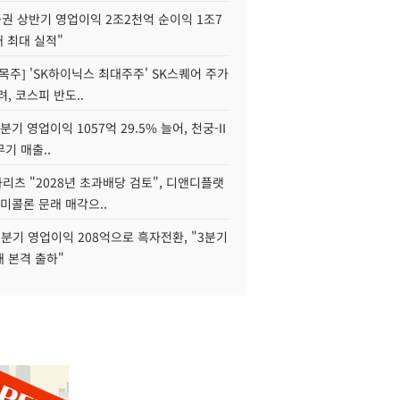
권 상반기 영업이익 2조2천억 순이익 1조7
대 최대 실적"
목주] 'SK하이닉스 최대주주' SK스퀘어 주가
려, 코스피 반도..
2분기 영업이익 1057억 29.5% 늘어, 천궁-II
기 매출..
화리츠 "2028년 초과배당 검토", 디앤디플랫
미콜론 문래 매각으..
분기 영업이익 208억으로 흑자전환, "3분기
재 본격 출하"