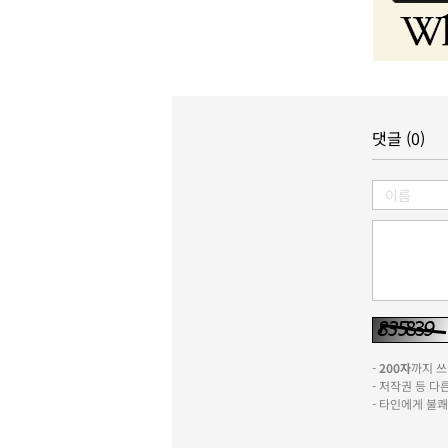
댓글 (0)
-
200자
까지 쓰실
- 저작권 등 
- 타인에게 불