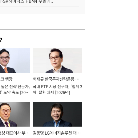
·SK하이닉스 HBM4 수율에..
?
뱅크 행장
배재규 한국투자신탁운용 대
 높은 전략 전문가,
국내 ETF 시장 선구자, '업계 3
표이사 사장
' 도약 속도 [2026
위' 탈환 과제 [2026년]
효성 대표이사 부회
김동명 LG에너지솔루션 대표