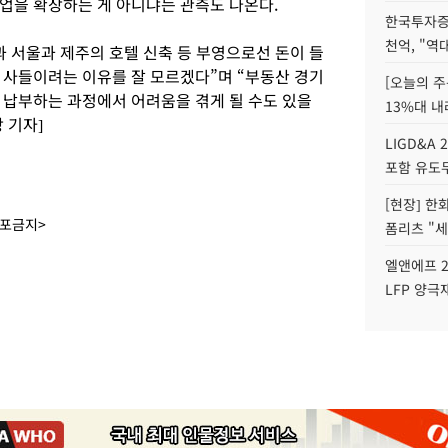
업을 확장하는 게 아니냐는 관측도 나온다.
한국투자증
천억, "역
 서울과 제주의 호텔 신축 등 부영으로선 돈이 들
 사들이려는 이유를 잘 모르겠다”며 “부동산 경기
[오늘의 주
 납부하는 과정에서 어려움을 겪게 될 수도 있을
13%대 내
 기자]
LIGD&A 
포함 유도무
[현장] 한
배포금지>
폼리츠 "세
엘앤에프 2
LFP 양극