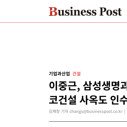
기업과산업
건설
이중근, 삼성생명과
코건설 사옥도 인
김재창 기자 changs@businesspost.co.kr