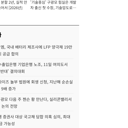
분할 2년, 실적 안
'기술중심' 구광모 힘실은 개발
이사 사장
어서 [2026년]
자 출신 첫 수장, 기술압도로
경쟁력 확보 사활 [2026년]
사
, 국내 배터리 제조사에 LFP 양극재 19만
기 공급 합의
수출입은행 기업은행 노조, 11일 여의도서
 반대' 결의대회
차이즈 놀부 법원에 회생 신청, 지난해 순손실
 9배 증가
구광모 다음 주 젠슨 황 만난다, 실리콘밸리서
' 논의 전망
 증권사 대상 국고채 담합 의혹 심의, 최대
금 가능성