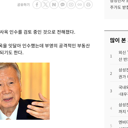
삼성전자 
공유하기
주가도 받칠
사옥 인수를 검토 중인 것으로 전해졌다.
많이 본
옥을 잇달아 인수했는데 부영의 공격적인 부동산
되기도 한다.
외신 
1
산 반
삼성전
2
권가 
국내외
3
·대우
삼성전
4
까지
엔비디
5