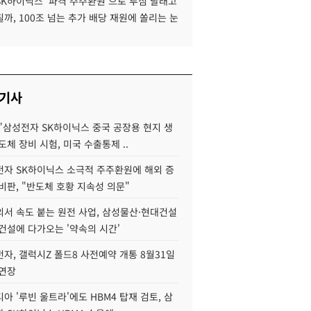
SK하이닉스 '파격 주주환원'으로 투심 달래고
까, 100조 넘는 추가 배당 재원에 쏠리는 눈
 기사
"삼성전자 SK하이닉스 중국 공장용 현지 생
도체 장비 시험, 미국 수출통제 ..
자 SK하이닉스 소극적 주주환원에 해외 증
비판, "반도체 호황 지속성 의문"
서 속도 붙는 원전 사업, 삼성물산·현대건설
건설에 다가오는 '약속의 시간'
자, 갤럭시Z 폴드8 사전예약 개통 8월31일
 연장
아 '루빈 울트라'에도 HBM4 탑재 검토, 삼