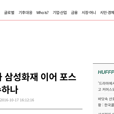
글로벌
기후대응
Who Is?
기업·산업
금융
시장·머니
시민·경
HUFF
 삼성화재 이어 포스
'드라마에서
수하나
고 커머스
바닷속 산
2016-10-17 16:12:16
황 : 한국