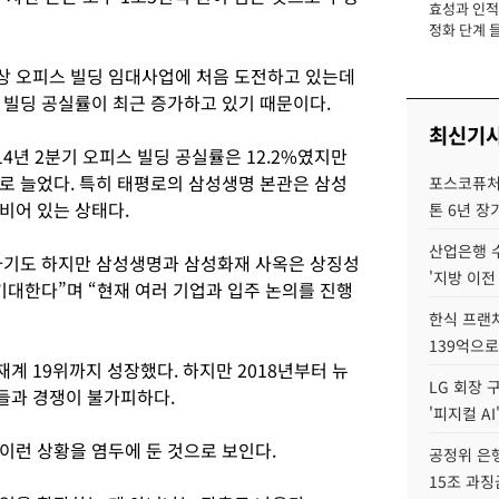
효성과 인적 
장
정화 단계 들
상 오피스 빌딩 임대사업에 처음 도전하고 있는데
 빌딩 공실률이 최근 증가하고 있기 때문이다.
최신기
년 2분기 오피스 빌딩 공실률은 12.2%였지만
3.3%로 늘었다. 특히 태평로의 삼성생명 본관은 삼성
포스코퓨처엠
비어 있는 상태다.
톤 6년 장
산업은행 
하기도 하지만 삼성생명과 삼성화재 사옥은 상징성
'지방 이전
기대한다”며 “현재 여러 기업과 입주 논의를 진행
한식 프랜
139억으로
계 19위까지 성장했다. 하지만 2018년부터 뉴
LG 회장 
들과 경쟁이 불가피하다.
'피지컬 AI
이런 상황을 염두에 둔 것으로 보인다.
공정위 은행
15조 과징