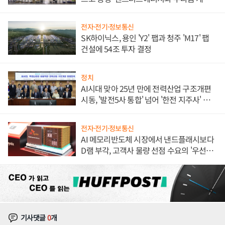
체결
전자·전기·정보통신
SK하이닉스, 용인 'Y2' 팹과 청주 'M17' 팹
건설에 54조 투자 결정
정치
AI시대 맞아 25년 만에 전력산업 구조개편
시동, '발전5사 통합' 넘어 '한전 지주사' 재편
론도
전자·전기·정보통신
AI 메모리반도체 시장에서 낸드플래시보다
D램 부각, 고객사 물량 선점 수요의 '우선순
위'
기사댓글
0
개