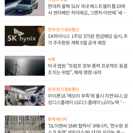
현대차 올해 SUV 국내 베스트셀러 톱10에
서 싼타페만 자리매김, 그랜저·아반떼 '세단
쌍끌이'로 내수 방어
전자·전기·정보통신
SK하이닉스 1주당 375원 현금배당 실시, 추
가 주주환원 계획 9월 공개 예정
사회
미국 법원 "트럼프 정부 풍력 프로젝트 동결
조치는 위법", 해제 명령 내려
전자·전기·정보통신
아이폰18 '메모리 부족'에 출시 지연되나, 삼
성디스플레이 LG디스플레이 LG이노텍 '탈
애플' 수익 다각화 속도
화학·에너지
'DL이앤씨 SMR 협력사' X에너지, '한수원 포
스코 동맹' 센트러스에너지와 우라늄 계약