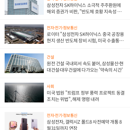
삼성전자 SK하이닉스 소극적 주주환원에
해외 증권가 비판, "반도체 호황 지속성 의
문"
전자·전기·정보통신
로이터 "삼성전자 SK하이닉스 중국 공장용
현지 생산 반도체 장비 시험, 미국 수출통제
대비"
건설
원전 건설 국내외서 속도 붙어, 삼성물산·현
대건설·대우건설에 다가오는 '약속의 시간'
사회
미국 법원 "트럼프 정부 풍력 프로젝트 동결
조치는 위법", 해제 명령 내려
전자·전기·정보통신
삼성전자, 갤럭시Z 폴드8 사전예약 개통 8
월31일까지 연장