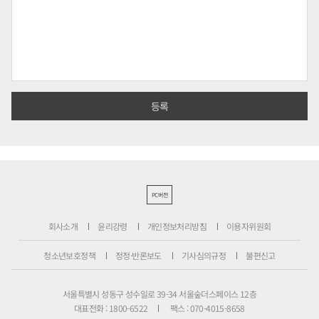
PC버전
회사소개
윤리강령
개인정보처리방침
이용자위원회
청소년보호정책
정정·반론보도
기사심의규정
불편신고
서울특별시 성동구 성수일로 39-34 서울숲더스페이스 12층
대표전화 : 1800-6522
팩스 : 070-4015-8658