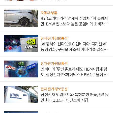
자동차·부품
BYD코리아 가격 앞세워 수입차 4위 올랐지
만, BMW·벤츠보다 높은 공임비에 소비자
불만 폭발
전자·전기·정보통신
[AI 뭉쳐야 산다⑧] LG·엔비디아 '피지컬 AI'
동맹 강화, 구광모 제조·데이터·기술 결집
해 종합 로보틱스 기업으로
전자·전기·정보통신
엔비디아 '루빈 울트라'에도 HBM4 탑재 검
토, 삼성전자·SK하이닉스 HBM4 수율에 주
도권 갈린다
전자·전기·정보통신
삼성전자 넷리스트와 특허분쟁 매듭, 5년 동
안 최대 1.3조 라이선스비 지급