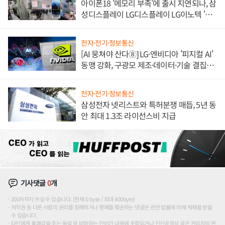
아이폰18 '메모리 부족'에 출시 지연되나, 삼
성디스플레이 LG디스플레이 LG이노텍 '탈
애플' 수익 다각화 속도
전자·전기·정보통신
[AI 뭉쳐야 산다⑧] LG·엔비디아 '피지컬 AI'
동맹 강화, 구광모 제조·데이터·기술 결집
해 종합 로보틱스 기업으로
전자·전기·정보통신
삼성전자 넷리스트와 특허분쟁 매듭, 5년 동
안 최대 1.3조 라이선스비 지급
기사댓글
0
개
200자까지 쓰실 수 있습니다. (현재 0 byte / 최대 400byte)
저작권 등 다른 사람의 권리를 침해하거나 명예를 훼손하는 댓글은 관련 법률에 의해 제재를 받을
수 있습니다.
타인에게 불쾌감을 주는 욕설 등 비하하는 단어가 내용에 포함되거나 인신공격성 글은 관리자의 판