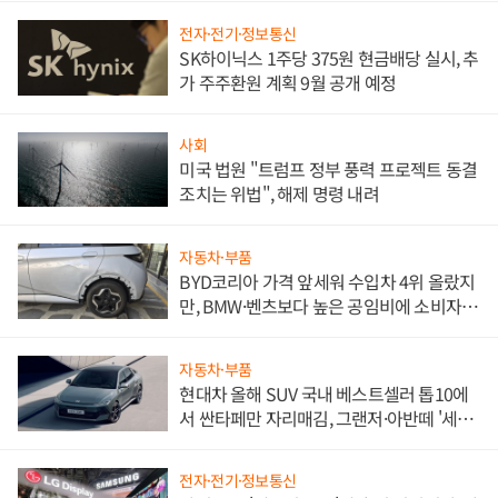
전자·전기·정보통신
SK하이닉스 1주당 375원 현금배당 실시, 추
가 주주환원 계획 9월 공개 예정
사회
미국 법원 "트럼프 정부 풍력 프로젝트 동결
조치는 위법", 해제 명령 내려
자동차·부품
BYD코리아 가격 앞세워 수입차 4위 올랐지
만, BMW·벤츠보다 높은 공임비에 소비자
불만 폭발
자동차·부품
현대차 올해 SUV 국내 베스트셀러 톱10에
서 싼타페만 자리매김, 그랜저·아반떼 '세단
쌍끌이'로 내수 방어
전자·전기·정보통신