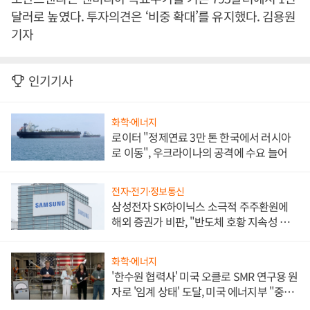
달러로 높였다. 투자의견은 ‘비중 확대’를 유지했다. 김용원
기자
인기기사
화학·에너지
로이터 "정제연료 3만 톤 한국에서 러시아
로 이동", 우크라이나의 공격에 수요 늘어
전자·전기·정보통신
삼성전자 SK하이닉스 소극적 주주환원에
해외 증권가 비판, "반도체 호황 지속성 의
문"
화학·에너지
'한수원 협력사' 미국 오클로 SMR 연구용 원
자로 '임계 상태' 도달, 미국 에너지부 "중요
한 이정표"