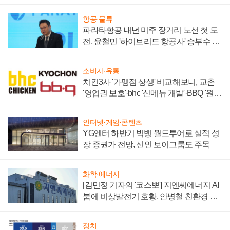
주목
항공·물류
파라타항공 내년 미주 장거리 노선 첫 도
전, 윤철민 '하이브리드 항공사' 승부수 통
할까
소비자·유통
치킨3사 '가맹점 상생' 비교해보니, 교촌
'영업권 보호'·bhc '신메뉴 개발'·BBQ '원가
부담'
인터넷·게임·콘텐츠
YG엔터 하반기 빅뱅 월드투어로 실적 성
장 증권가 전망, 신인 보이그룹도 주목
화학·에너지
[김민정 기자의 '코스뽀'] 지엔씨에너지 AI
붐에 비상발전기 호황, 안병철 친환경 에
너지 발전전문기업 향한다
정치