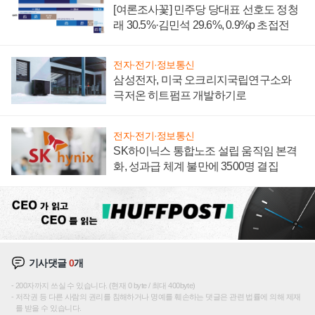
[여론조사꽃] 민주당 당대표 선호도 정청
래 30.5%·김민석 29.6%, 0.9%p 초접전
전자·전기·정보통신
삼성전자, 미국 오크리지국립연구소와
극저온 히트펌프 개발하기로
전자·전기·정보통신
SK하이닉스 통합노조 설립 움직임 본격
화, 성과급 체계 불만에 3500명 결집
기사댓글
0
개
200자까지 쓰실 수 있습니다. (현재 0 byte / 최대 400byte)
저작권 등 다른 사람의 권리를 침해하거나 명예를 훼손하는 댓글은 관련 법률에 의해 제재
를 받을 수 있습니다.