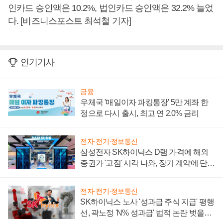
인카드 승인액은 10.2%, 법인카드 승인액은 32.2% 늘었
다. [비즈니스포스트 최석철 기자]
인기기사
금융
우체국 '매일이자 파킹통장' 5만 계좌 한
정으로 다시 출시, 최고 연 2.0% 금리
전자·전기·정보통신
삼성전자 SK하이닉스 D램 가격에 해외
증권가 '고점' 시각 나와, 장기 계약에 단점
부각
전자·전기·정보통신
SK하이닉스 노사 '성과급 주식 지급' 평행
선, 곽노정 'N% 성과급' 법적 논란 벗을지