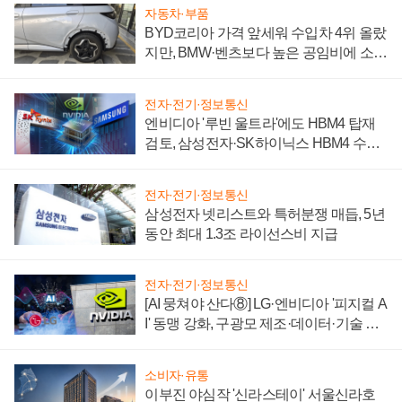
자동차·부품
BYD코리아 가격 앞세워 수입차 4위 올랐
지만, BMW·벤츠보다 높은 공임비에 소비
자 불만 폭발
전자·전기·정보통신
엔비디아 '루빈 울트라'에도 HBM4 탑재
검토, 삼성전자·SK하이닉스 HBM4 수율
에 주도권 갈린다
전자·전기·정보통신
삼성전자 넷리스트와 특허분쟁 매듭, 5년
동안 최대 1.3조 라이선스비 지급
전자·전기·정보통신
[AI 뭉쳐야 산다⑧] LG·엔비디아 '피지컬 A
I' 동맹 강화, 구광모 제조·데이터·기술 결
집해 종합 로보틱스 기업으로
소비자·유통
이부진 야심작 '신라스테이' 서울신라호