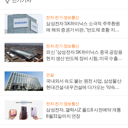
인기기사
전자·전기·정보통신
삼성전자 SK하이닉스 소극적 주주환원
에 해외 증권가 비판, "반도체 호황 지속
성 의문"
전자·전기·정보통신
외신 "삼성전자 SK하이닉스 중국 공장용
현지 생산 반도체 장비 시험, 미국 수출통
제 대비"
건설
국내외서 속도 붙는 원전 사업, 삼성물산·
현대건설·대우건설에 다가오는 '약속의
시간'
전자·전기·정보통신
삼성전자, 갤럭시Z 폴드8 사전예약 개통
8월31일까지 연장