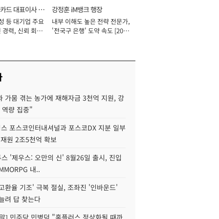
카드 대표이사 사
강정훈 iM뱅크 행장
성 등 대기업 주요
내부 이해도 높은 전략 전문가,
 경력, 신뢰 회복
'전국구 은행' 도약 속도 [2026
[2026년]
년]
사
 가뭄 겪는 농가에 재해자금 3천억 지원, 강
 역량 집중"
스 포스코인터내셔널과 포스코DX 지분 일부
 재원 2조5천억 확보
투스 '제우스: 오만의 신' 8월26일 출시, 진입
MMORPG 내..
고환율 기조' 극복 절실, 조좌진 '인바운드'
늘려 답 찾는다
정말] 민주당 민병덕 "홈플러스 정상화될 때까