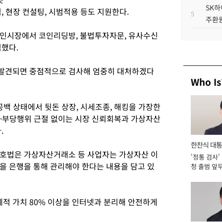
SK하
, 현장 컨설팅, 시범적용 등도 지원한다.
5
주환원
코인시장에서 코인리딩방, 불법투자자문, 유사수신
적했다.
발견되면 중점적으로 검사해 엄중히 대처하겠다
Who Is
백 상태에서 뒷돈 상장, 시세조종, 해킹을 가장한
법·부당행위 근절 없이는 시장 신뢰회복과 가상자산
.
한찬식 대
호법은 가상자산거래소 등 사업자는 가상자산 이
'정통 검사'
서관
을 은행을 통해 관리해야 한다는 내용을 담고 있
청 출범 앞
맡아 [2026
적 가치 80% 이상을 인터넷과 분리해 안전하게