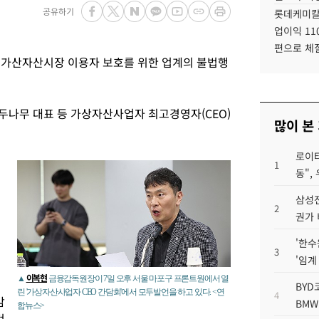
공유하기
롯데케미칼
업이익 11
편으로 체
가산자산시장 이용자 보호를 위한 업계의 불법행
두나무 대표 등 가상자산사업자 최고경영자(CEO)
많이 본
로이터
1
동",
삼성전
2
권가 
'한수
3
'임계
이복현
▲
금융감독원장이 7일 오후 서울 마포구 프론트원에서 열
BYD
린 '가상자산사업자 CEO 간담회'에서 모두발언을 하고 있다. <연
4
감
BMW
합뉴스>
것