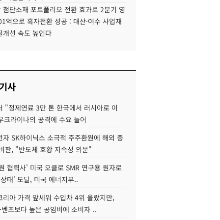
 첨단소재 포트폴리오 전환 효과로 2분기 영
01억으로 흑자전환 성공 : 대산·여수 사업재
질개선 속도 높인다
 기사
 "정제연료 3만 톤 한국에서 러시아로 이
 우크라이나의 공격에 수요 늘어
자 SK하이닉스 소극적 주주환원에 해외 증
비판, "반도체 호황 지속성 의문"
원 협력사' 미국 오클로 SMR 연구용 원자로
 상태' 도달, 미국 에너지부..
코리아 가격 앞세워 수입차 4위 올랐지만,
·벤츠보다 높은 공임비에 소비자 ..