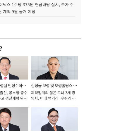
이닉스 1주당 375원 현금배당 실시, 추가 주
 계획 9월 공개 예정
?
통령실 민정수석비
김정균 보령 및 보령홀딩스 대
 출신, 공소청·중수
제약업계의 젊은 오너 3세 경
표이사 사장
두고 검찰개혁 완수
영자, 미래 먹거리 '우주와 헬
년]
스케어' 공들여 [2026년]