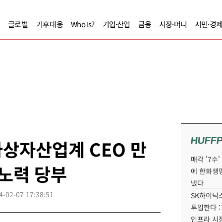
글로벌
기후대응
Who Is?
기업·산업
금융
시장·머니
시민·경
HUFF
상자산업계 CEO 만
매각 '7수
 노력 당부
에 한화생
냈다
4-02-07 17:38:51
SK하이닉스
투입한다 :
인프라 시