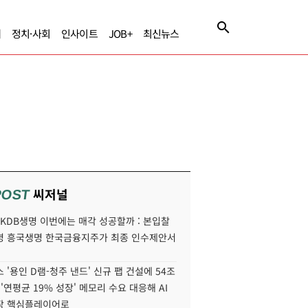
제
정치·사회
인사이트
JOB+
최신뉴스
씨저널
POST
' KDB생명 이번에는 매각 성공할까 : 본입찰
명 흥국생명 한국금융지주가 최종 인수제안서
 '용인 D램-청주 낸드' 신규 팹 건설에 54조
 '연평균 19% 성장' 메모리 수요 대응해 AI
장 핵심플레이어로