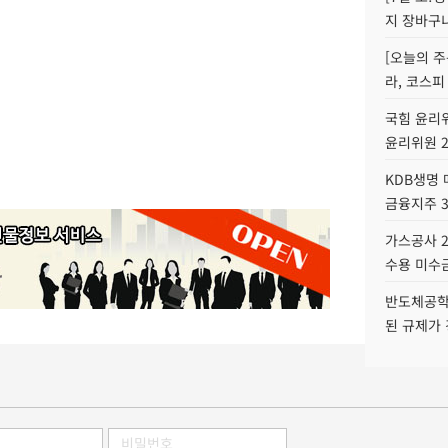
지 장바구
[오늘의 주
라, 코스피
국힘 윤리위
윤리위원 
KDB생명
금융지주 
가스공사 2
수용 미수금
반도체공학
된 규제가 