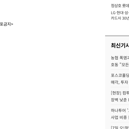
정상호 롯데
LG·현대·삼
장
카드사 30년
에 '초집중' 
배포금지>
최신기
농협 폭염과
호동 "모든
포스코홀딩
매각, 투자
[현장] 컴
장벽 낮춘 
하나투어 '
사업 비중 
[7일 오!