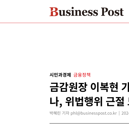
시민과경제
금융정책
금감원장 이복현 가
나, 위법행위 근절
박혜린 기자 phl@businesspost.co.kr
202