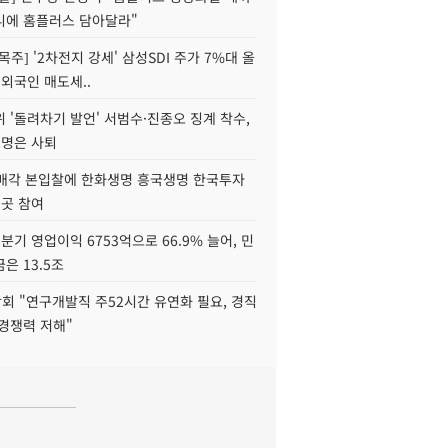
니에 홈플러스 담아달라"
목주] '2차전지 강세' 삼성SDI 주가 7%대 올
 외국인 매도세..
 '돌려차기 발언' 서범수·진종오 징계 착수,
2명은 사퇴
 매각 본입찰에 한화생명 흥국생명 한국투자
3곳 참여
분기 영업이익 6753억으로 66.9% 늘어, 민
은 13.5조
회 "연구개발직 주52시간 유연화 필요, 경직
경쟁력 저해"