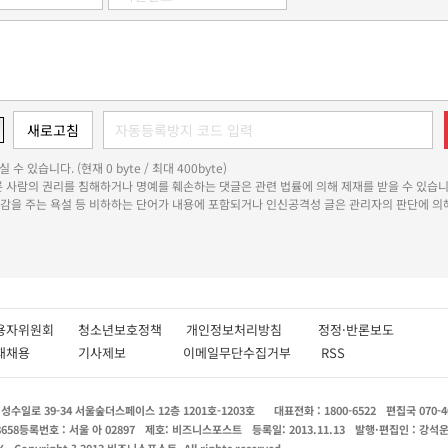
 수 있습니다. (현재 0 byte / 최대 400byte)
다른 사람의 권리를 침해하거나 명예를 훼손하는 댓글은 관련 법률에 의해 제재를 받을 수 있습니
쾌감을 주는 욕설 등 비하하는 단어가 내용에 포함되거나 인신공격성 글은 관리자의 판단에 의해
용자위원회
청소년보호정책
개인정보처리방침
정정·반론보도
인재채용
기사제보
이메일무단수집거부
RSS
수일로 39-34 서울숲더스페이스 12층 1201호-1203호
대표전화 : 1800-6522
편집국 070-4
8658
등록번호 : 서울 아 02897
제호: 비즈니스포스트
등록일: 2013.11.13
발행·편집인 : 강석
X
Copyright ? 2013 비즈니스포스트. All rights reserved.