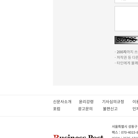
-
200자
까지 쓰실
- 저작권 등 
- 타인에게 불
신문사소개
윤리강령
기사심의규정
이
포럼
광고문의
불편신고
서울특별시 성동구 성
팩스 : 070-4015-
ISSN : 2636-171