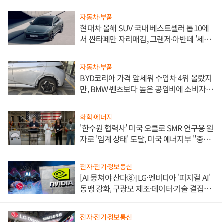
자동차·부품
현대차 올해 SUV 국내 베스트셀러 톱10에
서 싼타페만 자리매김, 그랜저·아반떼 '세단
쌍끌이'로 내수 방어
자동차·부품
BYD코리아 가격 앞세워 수입차 4위 올랐지
만, BMW·벤츠보다 높은 공임비에 소비자
불만 폭발
화학·에너지
'한수원 협력사' 미국 오클로 SMR 연구용 원
자로 '임계 상태' 도달, 미국 에너지부 "중요
한 이정표"
전자·전기·정보통신
[AI 뭉쳐야 산다⑧] LG·엔비디아 '피지컬 AI'
동맹 강화, 구광모 제조·데이터·기술 결집
해 종합 로보틱스 기업으로
전자·전기·정보통신