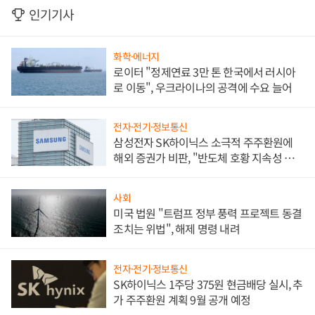
인기기사
화학·에너지
로이터 "정제연료 3만 톤 한국에서 러시아
로 이동", 우크라이나의 공격에 수요 늘어
전자·전기·정보통신
삼성전자 SK하이닉스 소극적 주주환원에
해외 증권가 비판, "반도체 호황 지속성 의
문"
사회
미국 법원 "트럼프 정부 풍력 프로젝트 동결
조치는 위법", 해제 명령 내려
전자·전기·정보통신
SK하이닉스 1주당 375원 현금배당 실시, 추
가 주주환원 계획 9월 공개 예정