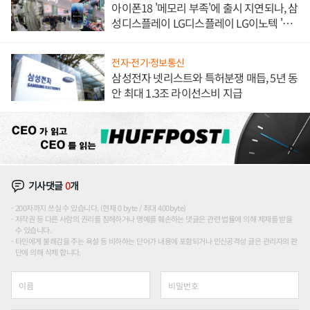
아이폰18 '메모리 부족'에 출시 지연되나, 삼
성디스플레이 LG디스플레이 LG이노텍 '탈
애플' 수익 다각화 속도
전자·전기·정보통신
삼성전자 넷리스트와 특허분쟁 매듭, 5년 동
안 최대 1.3조 라이선스비 지급
기사댓글
0
개
200자까지 쓰실 수 있습니다. (현재 0 byte / 최대 400byte)
저작권 등 다른 사람의 권리를 침해하거나 명예를 훼손하는 댓글은 관련 법률에 의해 제재를 받을
수 있습니다.
타인에게 불쾌감을 주는 욕설 등 비하하는 단어가 내용에 포함되거나 인신공격성 글은 관리자의 판
단에 의해 삭제 합니다.