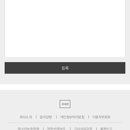
PC버전
회사소개
윤리강령
개인정보처리방침
이용자위원회
청소년보호정책
정정·반론보도
기사심의규정
불편신고