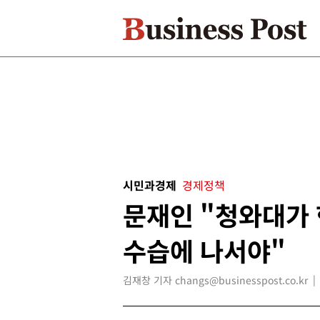
시민과경제
경제정책
문재인 "청와대가
수습에 나서야"
김재창 기자 changs@businesspost.co.kr