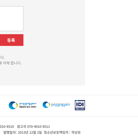
등록
다.
 삭제 합니다.
010-8510
광고국 070-4010-8511
운
발행일자: 2013년 12월 2일
청소년보호책임자 : 박상유