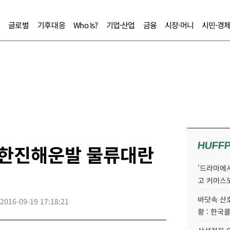
글로벌
기후대응
Who Is?
기업·산업
금융
시장·머니
시민·경
HUFF
 한진해운발 물류대란
'드라마에서
고 커머스
바닷속 산
2016-09-19 17:18:21
황 : 한국