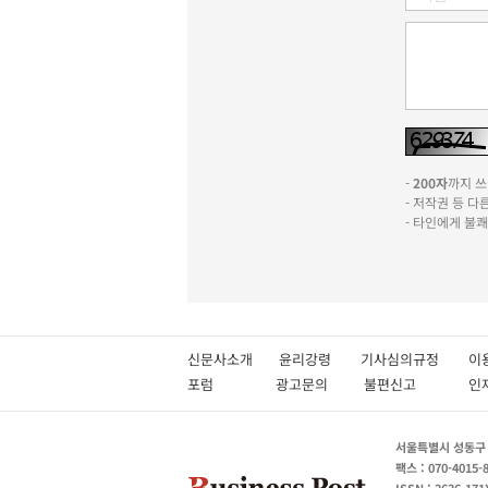
-
200자
까지 쓰실
- 저작권 등 
- 타인에게 불
신문사소개
윤리강령
기사심의규정
이
포럼
광고문의
불편신고
서울특별시 성동구 성
팩스 : 070-4015-
ISSN : 2636-171