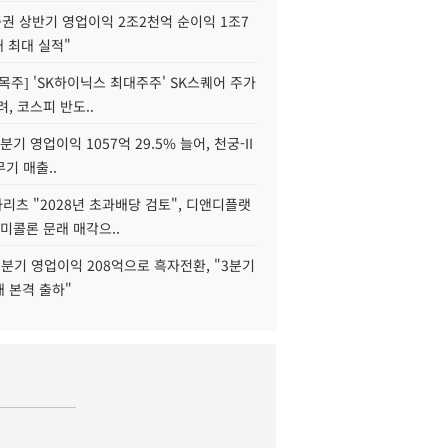
권 상반기 영업이익 2조2천억 순이익 1조7
대 최대 실적"
목주] 'SK하이닉스 최대주주' SK스퀘어 주가
려, 코스피 반도..
2분기 영업이익 1057억 29.5% 늘어, 천궁-II
기 매출..
화리츠 "2028년 초과배당 검토", 디앤디플랫
미콜론 문래 매각으..
분기 영업이익 208억으로 흑자전환, "3분기
재 본격 출하"