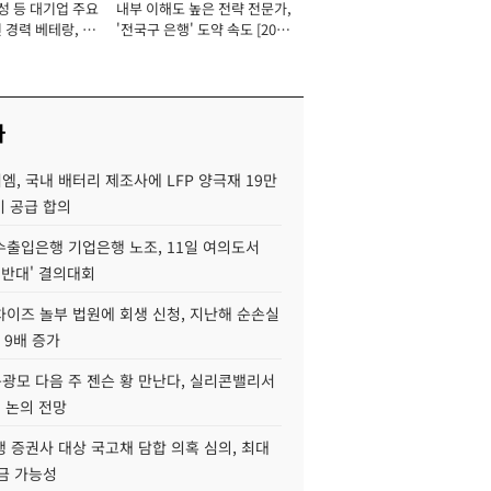
성 등 대기업 주요
내부 이해도 높은 전략 전문가,
 경력 베테랑, 신
'전국구 은행' 도약 속도 [2026
'초집중' 영업정지
년]
[2026년]
사
, 국내 배터리 제조사에 LFP 양극재 19만
기 공급 합의
수출입은행 기업은행 노조, 11일 여의도서
 반대' 결의대회
차이즈 놀부 법원에 회생 신청, 지난해 순손실
 9배 증가
구광모 다음 주 젠슨 황 만난다, 실리콘밸리서
' 논의 전망
 증권사 대상 국고채 담합 의혹 심의, 최대
금 가능성