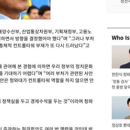
성전자
해양수산부, 산업통상자원부, 기획재정부, 고용노
Who Is
검하면서 방향을 결정했어야 했다”며 “그러나 부처
 총체적 컨트롤타워 부재가 또 다시 드러났다”고
에 관여해 본 경험에 의하면 우리 정부의 정치문화
 기대하기 어렵다”며 “여러 부처가 관련된 사안
한찬식 청
안은 청와대가 컨트롤타워 역할을 하지 않으면 안
'정통 검사'
관
청 출범 앞
맡아 [2026
 정책실을 두고 경제수석을 두는 것”이라며 청와
정상호 롯데
이 주관하는 점검회의도 여러 번 열렸을 것인데 박