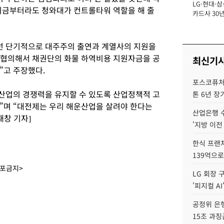
LG·현대·삼
장
“지금부터라도 청와대가 컨트롤타워 역할을 해 줄
카드사 30년
뢰 회복에 
제재 '부담' 
선 단기적으로 대주주의 출연과 계열사의 지원을
 협의해서 채권단의 화물 하역비용 지원자금을 공
최신기
”고 주장했다.
포스코퓨처엠
운산업의 경쟁력을 유지할 수 있도록 산업정책적 고
톤 6년 장
”며 “대전제는 우리 해운산업을 살려야 한다는
산업은행 
재창 기자]
'지방 이전
한식 프랜
139억으로
배포금지>
LG 회장 
'피지컬 AI
공정위 은행
15조 과징