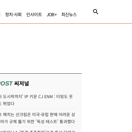
제
정치·사회
인사이트
JOB+
최신뉴스
씨저널
POST
 도시락까지' IP 키운 CJ ENM : 티빙도 웃
도 뛰었다
호 해치는 선크림은 미국·유럽 판매 어려운 상
콜마가 규제 뚫기 위한 '독성 테스트' 통과했다