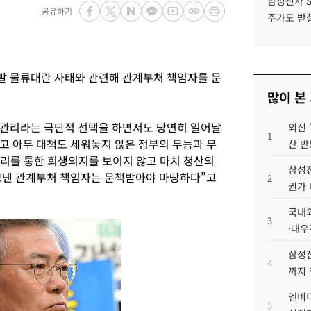
삼성전자 
공유하기
주가도 받칠
발 물류대란 사태와 관련해 관계부처 책임자를 문
많이 본
법정관리라는 극단적 선택을 하면서도 당연히 일어날
외신 
1
고 아무 대책도 세워놓지 않은 정부의 무능과 무
산 반
관리를 통한 회생의지를 보이지 않고 마치 청산의
삼성전
보낸 관계부처 책임자는 문책받아야 마땅하다”고
2
권가 
국내외
3
·대우
삼성전
4
까지
엔비디
5