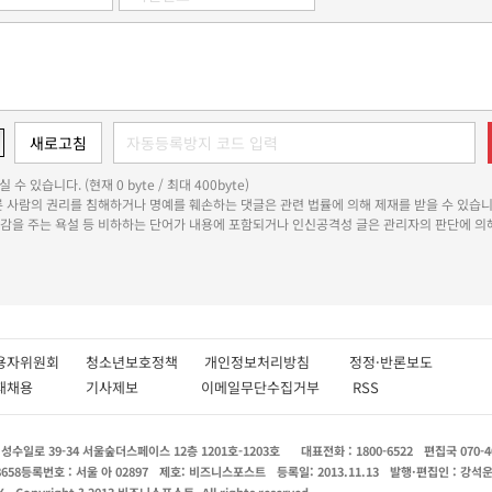
 수 있습니다. (현재 0 byte / 최대 400byte)
다른 사람의 권리를 침해하거나 명예를 훼손하는 댓글은 관련 법률에 의해 제재를 받을 수 있습니
쾌감을 주는 욕설 등 비하하는 단어가 내용에 포함되거나 인신공격성 글은 관리자의 판단에 의해
용자위원회
청소년보호정책
개인정보처리방침
정정·반론보도
인재채용
기사제보
이메일무단수집거부
RSS
수일로 39-34 서울숲더스페이스 12층 1201호-1203호
대표전화 : 1800-6522
편집국 070-4
8658
등록번호 : 서울 아 02897
제호: 비즈니스포스트
등록일: 2013.11.13
발행·편집인 : 강석
X
Copyright ? 2013 비즈니스포스트. All rights reserved.