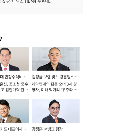
·SK하이닉스 HBM4 수율에..
?
와대 민정수석비서
김정균 보령 및 보령홀딩스 대
 출신, 공소청·중수
제약업계의 젊은 오너 3세 경
표이사 사장
두고 검찰개혁 완수
영자, 미래 먹거리 '우주와 헬
년]
스케어' 공들여 [2026년]
카드 대표이사 사
강정훈 iM뱅크 행장