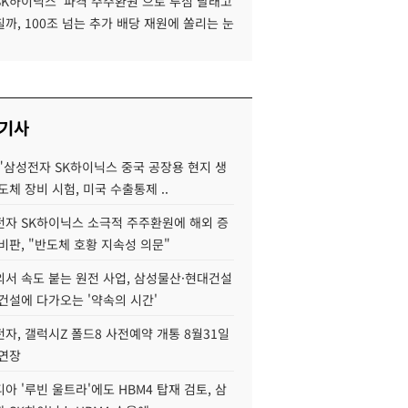
SK하이닉스 '파격 주주환원'으로 투심 달래고
까, 100조 넘는 추가 배당 재원에 쏠리는 눈
 기사
"삼성전자 SK하이닉스 중국 공장용 현지 생
도체 장비 시험, 미국 수출통제 ..
자 SK하이닉스 소극적 주주환원에 해외 증
비판, "반도체 호황 지속성 의문"
서 속도 붙는 원전 사업, 삼성물산·현대건설
건설에 다가오는 '약속의 시간'
자, 갤럭시Z 폴드8 사전예약 개통 8월31일
 연장
아 '루빈 울트라'에도 HBM4 탑재 검토, 삼