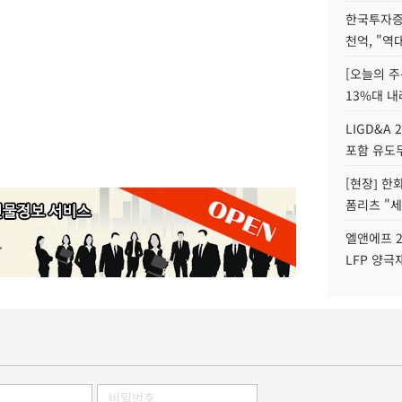
한국투자증
천억, "역
[오늘의 주
13%대 내
LIGD&A 
포함 유도무
[현장] 한
폼리츠 "세
엘앤에프 2
LFP 양극