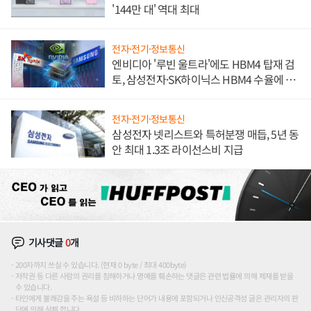
'144만 대' 역대 최대
전자·전기·정보통신
엔비디아 '루빈 울트라'에도 HBM4 탑재 검
토, 삼성전자·SK하이닉스 HBM4 수율에 주
도권 갈린다
전자·전기·정보통신
삼성전자 넷리스트와 특허분쟁 매듭, 5년 동
안 최대 1.3조 라이선스비 지급
기사댓글
0
개
200자까지 쓰실 수 있습니다. (현재 0 byte / 최대 400byte)
저작권 등 다른 사람의 권리를 침해하거나 명예를 훼손하는 댓글은 관련 법률에 의해 제재를 받을
수 있습니다.
타인에게 불쾌감을 주는 욕설 등 비하하는 단어가 내용에 포함되거나 인신공격성 글은 관리자의 판
단에 의해 삭제 합니다.