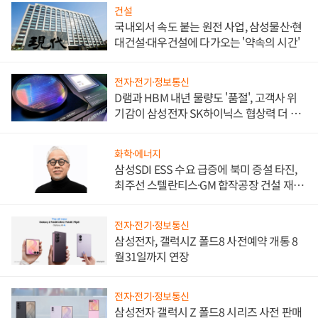
건설
국내외서 속도 붙는 원전 사업, 삼성물산·현
대건설·대우건설에 다가오는 '약속의 시간'
전자·전기·정보통신
D램과 HBM 내년 물량도 '품절', 고객사 위
기감이 삼성전자 SK하이닉스 협상력 더 키
워
화학·에너지
삼성SDI ESS 수요 급증에 북미 증설 타진,
최주선 스텔란티스·GM 합작공장 건설 재추
진하나
전자·전기·정보통신
삼성전자, 갤럭시Z 폴드8 사전예약 개통 8
월31일까지 연장
전자·전기·정보통신
삼성전자 갤럭시 Z 폴드8 시리즈 사전 판매