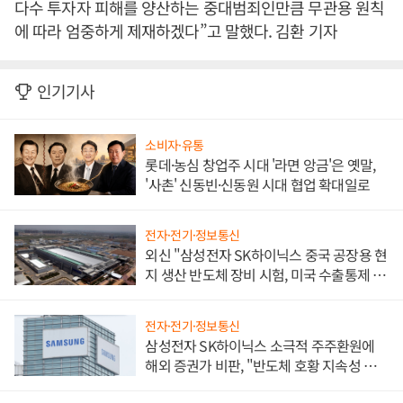
다수 투자자 피해를 양산하는 중대범죄인만큼 무관용 원칙
에 따라 엄중하게 제재하겠다”고 말했다. 김환 기자
인기기사
소비자·유통
롯데·농심 창업주 시대 '라면 앙금'은 옛말,
'사촌' 신동빈·신동원 시대 협업 확대일로
전자·전기·정보통신
외신 "삼성전자 SK하이닉스 중국 공장용 현
지 생산 반도체 장비 시험, 미국 수출통제 대
비"
전자·전기·정보통신
삼성전자 SK하이닉스 소극적 주주환원에
해외 증권가 비판, "반도체 호황 지속성 의
문"