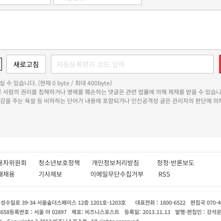
 수 있습니다. (현재 0 byte / 최대 400byte)
다른 사람의 권리를 침해하거나 명예를 훼손하는 댓글은 관련 법률에 의해 제재를 받을 수 있습니
쾌감을 주는 욕설 등 비하하는 단어가 내용에 포함되거나 인신공격성 글은 관리자의 판단에 의해
용자위원회
청소년보호정책
개인정보처리방침
정정·반론보도
인재채용
기사제보
이메일무단수집거부
RSS
수일로 39-34 서울숲더스페이스 12층 1201호-1203호
대표전화 : 1800-6522
편집국 070-4
8658
등록번호 : 서울 아 02897
제호: 비즈니스포스트
등록일: 2013.11.13
발행·편집인 : 강석
X
Copyright ? 2013 비즈니스포스트. All rights reserved.