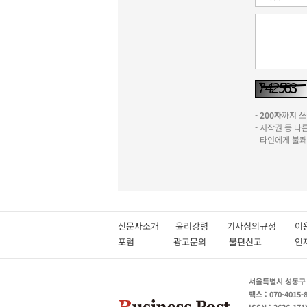
-
200자
까지 쓰실
- 저작권 등 
- 타인에게 불
신문사소개
윤리강령
기사심의규정
이
포럼
광고문의
불편신고
서울특별시 성동구 성
팩스 : 070-4015-
ISSN : 2636-171