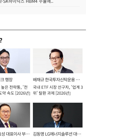
·SK하이닉스 HBM4 수율에..
?
뱅크 행장
배재규 한국투자신탁운용 대
높은 전략통, '전
국내 ETF 시장 선구자, '업계 3
표이사 사장
도약 속도 [2026년]
위' 탈환 과제 [2026년]
효성 대표이사 부회
김동명 LG에너지솔루션 대표