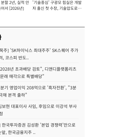
분할 2년, 실적 안
'기술중심' 구광모 힘실은 개발
이사 사장
어서 [2026년]
자 출신 첫 수장, 기술압도로
경쟁력 확보 사활 [2026년]
사
목주] 'SK하이닉스 최대주주' SK스퀘어 주가
려, 코스피 반도..
2028년 초과배당 검토", 디앤디플랫폼리츠
 문래 매각으로 특별배당"
분기 영업이익 208억으로 '흑자전환', "3분
양극재 본격 출하"
김보현 대표이사 사임, 후임으로 이강석 부사
정
] 한국투자증권 김성환 '본업 경쟁력'만으로
눈앞, 한국금융지주 ..