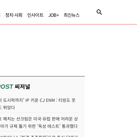
제
정치·사회
인사이트
JOB+
최신뉴스
씨저널
POST
 도시락까지' IP 키운 CJ ENM : 티빙도 웃
도 뛰었다
호 해치는 선크림은 미국·유럽 판매 어려운 상
콜마가 규제 뚫기 위한 '독성 테스트' 통과했다