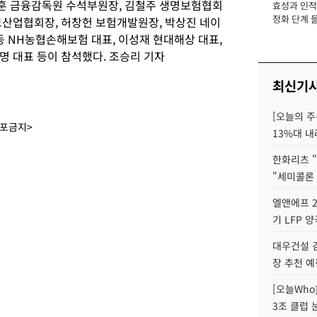
 금융감독원 수석부원장, 김철주 생명보험협회
효성과 인적 
장
정화 단계 들
크산업협회장, 허창헌 보험개발원장, 박상진 네이
동 NH농협손해보험 대표, 이성재 현대해상 대표,
명 대표 등이 참석했다. 조승리 기자
최신기
[오늘의 주
배포금지>
13%대 내
한화리츠 "
"세미콜론
엘앤에프 2
기 LFP 
대우건설 
장 추천 예
[오늘Who
3조 클럽 