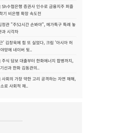
] Sh수협은행 증권사 인수로 금융지주 퍼즐
신학기 비은행 확장 속도전
정관 "주52시간 손봐야", 메가특구 특례 놓
관과 시각차
근' 김창욱에 힘 또 실었다, 크림 '아시아 허
 야망에 네이버 뒷..
] 주식 담보 대출부터 한화에너지 합병까지,
기선과 한화 김동관의..
] 사회의 가장 약한 고리 공격하는 자연 재해,
해소로 사회적 재..