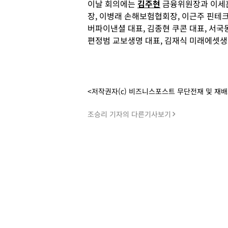
이날 회의에는
김주현
금융위원장과 이세훈
장, 이병래 손해보험협회장, 이근주 핀테
버파이낸셜 대표, 김종현 쿠콘 대표, 서국
편정범 교보생명 대표, 김재식 미래에셋생
<저작권자(c) 비즈니스포스트 무단전재 및 재
조승리 기자의 다른기사보기