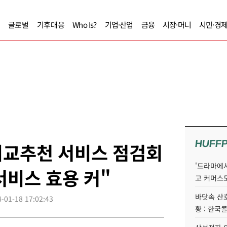
글로벌
기후대응
Who Is?
기업·산업
금융
시장·머니
시민·경
HUFF
비교추천 서비스 점검회
'드라마에서
서비스 효용 커"
고 커머스
바닷속 산
-01-18 17:02:43
황 : 한국