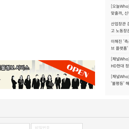
[오늘Who
맞출까, 
산업장관 김
고 노동장
이해진 '측
브 플랫폼'
[채널Who
HD현대 정
[채널Who
'불평등' 