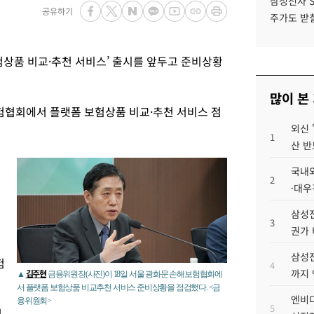
삼성전자 
공유하기
주가도 받칠
험상품 비교·추천 서비스’ 출시를 앞두고 준비상황
많이 본
험협회에서 플랫폼 보험상품 비교·추천 서비스 점
외신 
1
산 반
국내외
여
2
·대우
삼성전
3
권가 
삼성전
험
4
까지
김주현
▲
금융위원장(사진)이 18일 서울 광화문 손해보험협회에
서 플랫폼 보험상품 비교추천 서비스 준비상황을 점검했다. <금
엔비디
융위원회>
5
,