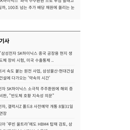
SK하이닉스 '파격 주주환원'으로 투심 달래고
까, 100조 넘는 추가 배당 재원에 쏠리는 눈
 기사
"삼성전자 SK하이닉스 중국 공장용 현지 생
도체 장비 시험, 미국 수출통제 ..
서 속도 붙는 원전 사업, 삼성물산·현대건설
건설에 다가오는 '약속의 시간'
자 SK하이닉스 소극적 주주환원에 해외 증
비판, "반도체 호황 지속성 의문"
자, 갤럭시Z 폴드8 사전예약 개통 8월31일
 연장
아 '루빈 울트라'에도 HBM4 탑재 검토, 삼