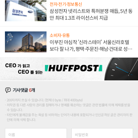
전자·전기·정보통신
삼성전자 넷리스트와 특허분쟁 매듭, 5년 동
안 최대 1.3조 라이선스비 지급
소비자·유통
이부진 야심작 '신라스테이' 서울신라호텔
보다 잘 나가, 평택·주문진·해남·건대로 성
장판 더 넓힌다
기사댓글
0
개
200자까지 쓰실 수 있습니다. (현재 0 byte / 최대 400byte)
저작권 등 다른 사람의 권리를 침해하거나 명예를 훼손하는 댓글은 관련 법률에 의해 제재를 받을
수 있습니다.
타인에게 불쾌감을 주는 욕설 등 비하하는 단어가 내용에 포함되거나 인신공격성 글은 관리자의 판
단에 의해 삭제 합니다.