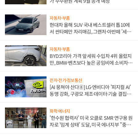
가 주주환원 계획 9월 공개 예정
자동차·부품
현대차 올해 SUV 국내 베스트셀러 톱10에
서 싼타페만 자리매김, 그랜저·아반떼 '세단
쌍끌이'로 내수 방어
자동차·부품
BYD코리아 가격 앞세워 수입차 4위 올랐지
만, BMW·벤츠보다 높은 공임비에 소비자
불만 폭발
전자·전기·정보통신
[AI 뭉쳐야 산다⑧] LG·엔비디아 '피지컬 AI'
동맹 강화, 구광모 제조·데이터·기술 결집
해 종합 로보틱스 기업으로
화학·에너지
'한수원 협력사' 미국 오클로 SMR 연구용 원
자로 '임계 상태' 도달, 미국 에너지부 "중요
한 이정표"