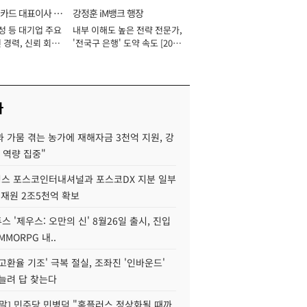
카드 대표이사 사
강정훈 iM뱅크 행장
성 등 대기업 주요
내부 이해도 높은 전략 전문가,
 경력, 신뢰 회복
'전국구 은행' 도약 속도 [2026
[2026년]
년]
사
 가뭄 겪는 농가에 재해자금 3천억 지원, 강
 역량 집중"
스 포스코인터내셔널과 포스코DX 지분 일부
 재원 2조5천억 확보
투스 '제우스: 오만의 신' 8월26일 출시, 진입
MMORPG 내..
고환율 기조' 극복 절실, 조좌진 '인바운드'
늘려 답 찾는다
정말] 민주당 민병덕 "홈플러스 정상화될 때까