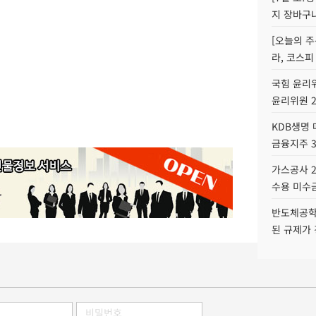
지 장바구
[오늘의 주
라, 코스피
국힘 윤리위
윤리위원 
KDB생명
금융지주 
가스공사 2
수용 미수금
반도체공학
된 규제가 