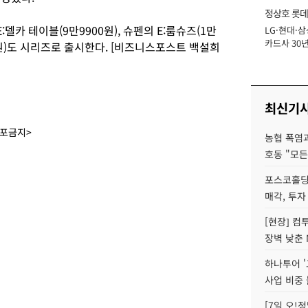
정상호 롯데
카 테이블(9만9900원), 슈펜의 E:룸슈즈(1만
LG·현대·삼
장
카드사 30년
00원)도 시리즈로 출시한다. [비즈니스포스트 백설희
에 '초집중' 
최신기
배포금지>
농협 폭염과
호동 "모든
포스코홀딩
매각, 투자
[현장] 컴
장벽 낮춘 
하나투어 '
사업 비중 
[7일 오!