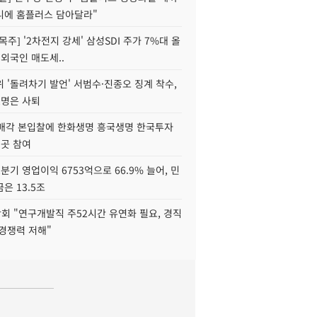
니에 홈플러스 담아달라"
목주] '2차전지 강세' 삼성SDI 주가 7%대 올
 외국인 매도세..
 '돌려차기 발언' 서범수·진종오 징계 착수,
2명은 사퇴
 매각 본입찰에 한화생명 흥국생명 한국투자
3곳 참여
분기 영업이익 6753억으로 66.9% 늘어, 민
은 13.5조
회 "연구개발직 주52시간 유연화 필요, 경직
경쟁력 저해"