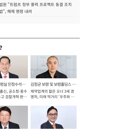
법원 "트럼프 정부 풍력 프로젝트 동결 조치
법", 해제 명령 내려
?
통령실 민정수석비
김정균 보령 및 보령홀딩스 대
 출신, 공소청·중수
제약업계의 젊은 오너 3세 경
표이사 사장
두고 검찰개혁 완수
영자, 미래 먹거리 '우주와 헬
년]
스케어' 공들여 [2026년]