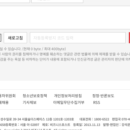
 수 있습니다. (현재 0 byte / 최대 400byte)
다른 사람의 권리를 침해하거나 명예를 훼손하는 댓글은 관련 법률에 의해 제재를 받을 수 있습니
쾌감을 주는 욕설 등 비하하는 단어가 내용에 포함되거나 인신공격성 글은 관리자의 판단에 의해
용자위원회
청소년보호정책
개인정보처리방침
정정·반론보도
인재채용
기사제보
이메일무단수집거부
RSS
수일로 39-34 서울숲더스페이스 12층 1201호-1203호
대표전화 : 1800-6522
편집국 070-4
8658
등록번호 : 서울 아 02897
제호: 비즈니스포스트
등록일: 2013.11.13
발행·편집인 : 강석
X
Copyright ? 2013 비즈니스포스트. All rights reserved.