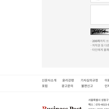
-
200자
까지 쓰실
- 저작권 등 
- 타인에게 불
신문사소개
윤리강령
기사심의규정
이
포럼
광고문의
불편신고
서울특별시 성동구 성
팩스 : 070-4015-
ISSN : 2636-171