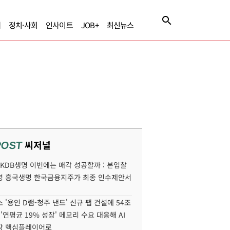
제
정치·사회
인사이트
JOB+
최신뉴스
씨저널
POST
' KDB생명 이번에는 매각 성공할까 : 본입찰
명 흥국생명 한국금융지주가 최종 인수제안서
 '용인 D램-청주 낸드' 신규 팹 건설에 54조
 '연평균 19% 성장' 메모리 수요 대응해 AI
장 핵심플레이어로