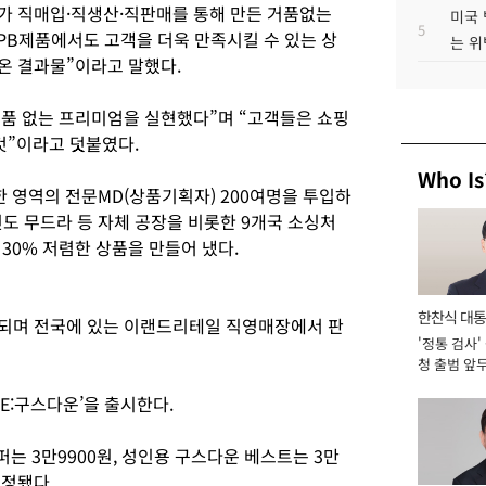
가 직매입·직생산·직판매를 통해 만든 거품없는
미국 
5
PB제품에서도 고객을 더욱 만족시킬 수 있는 상
는 위
온 결과물”이라고 말했다.
거품 없는 프리미엄을 실현했다”며 “고객들은 쇼핑
것”이라고 덧붙였다.
Who Is
한 영역의 전문MD(상품기획자) 200여명을 투입하
도 무드라 등 자체 공장을 비롯한 9개국 소싱처
 30% 저렴한 상품을 만들어 냈다.
한찬식 대
시되며 전국에 있는 이랜드리테일 직영매장에서 판
'정통 검사'
서관
청 출범 앞
맡아 [2026
E:구스다운’을 출시한다.
퍼는 3만9900원, 성인용 구스다운 베스트는 3만
책정됐다.