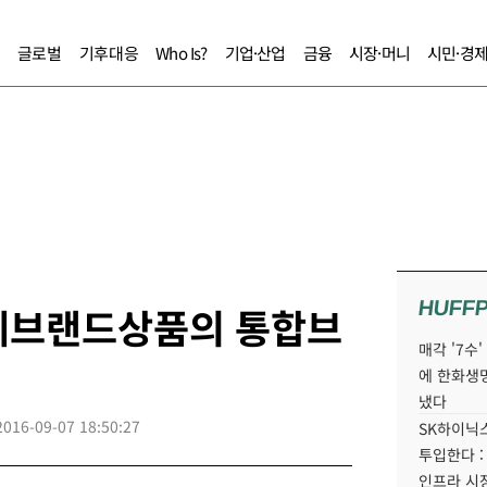
글로벌
기후대응
Who Is?
기업·산업
금융
시장·머니
시민·경
HUFF
체브랜드상품의 통합브
매각 '7수
에 한화생
냈다
2016-09-07 18:50:27
SK하이닉스
투입한다 :
인프라 시