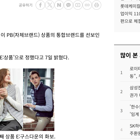
공유하기
롯데케미칼
업이익 11
편으로 체
 PB(자체브랜드) 상품의 통합브랜드를 선보인
많이 본
:상품’으로 정했다고 7일 밝혔다.
로이터
1
동",
삼성전
2
권가 
'한수
3
'임계
SK하
4
주환원
째 상품 E:구스다운의 화보.