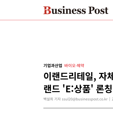
기업과산업
바이오·제약
이랜드리테일, 자
랜드 'E:상품' 론칭
백설희 기자 ssul20@businesspost.co.kr