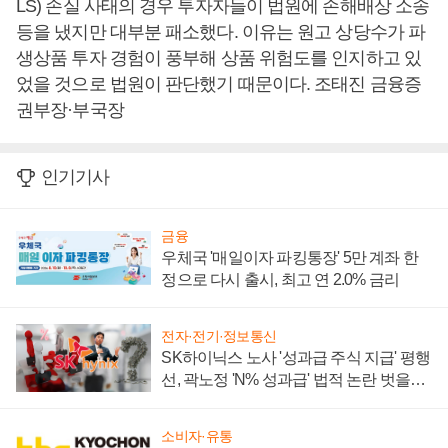
LS) 손실 사태의 경우 투자자들이 법원에 손해배상 소송
등을 냈지만 대부분 패소했다. 이유는 원고 상당수가 파
생상품 투자 경험이 풍부해 상품 위험도를 인지하고 있
었을 것으로 법원이 판단했기 때문이다. 조태진 금융증
권부장·부국장
인기기사
금융
우체국 '매일이자 파킹통장' 5만 계좌 한
정으로 다시 출시, 최고 연 2.0% 금리
전자·전기·정보통신
SK하이닉스 노사 '성과급 주식 지급' 평행
선, 곽노정 'N% 성과급' 법적 논란 벗을지
주목
소비자·유통