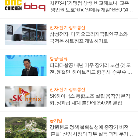
치킨3사 '가맹점 상생' 비교해보니, 교촌
'영업권 보호'·bhc '신메뉴 개발'·BBQ '원가
부담'
전자·전기·정보통신
삼성전자, 미국 오크리지국립연구소와
극저온 히트펌프 개발하기로
항공·물류
파라타항공 내년 미주 장거리 노선 첫 도
전, 윤철민 '하이브리드 항공사' 승부수 통
할까
전자·전기·정보통신
SK하이닉스 통합노조 설립 움직임 본격
화, 성과급 체계 불만에 3500명 결집
공기업
강원랜드 정책 불확실성에 중장기 비전
'흔들', 신임 사장의 정부 설득 과제 무거워