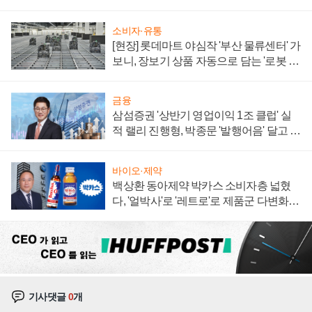
져
소비자·유통
[현장] 롯데마트 야심작 '부산 물류센터' 가
보니, 장보기 상품 자동으로 담는 '로봇 40
0대' 장관
금융
삼섬증권 '상반기 영업이익 1조 클럽' 실
적 랠리 진행형, 박종문 '발행어음' 달고 연
임 향하나
바이오·제약
백상환 동아제약 박카스 소비자층 넓혔
다, '얼박사'로 '레트로'로 제품군 다변화
주효
기사댓글
0
개