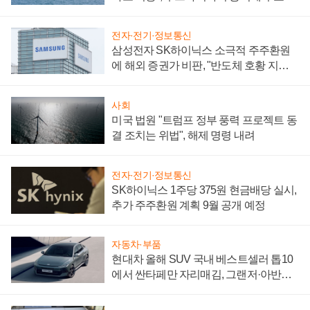
어
전자·전기·정보통신
삼성전자 SK하이닉스 소극적 주주환원
에 해외 증권가 비판, "반도체 호황 지속
성 의문"
사회
미국 법원 "트럼프 정부 풍력 프로젝트 동
결 조치는 위법", 해제 명령 내려
전자·전기·정보통신
SK하이닉스 1주당 375원 현금배당 실시,
추가 주주환원 계획 9월 공개 예정
자동차·부품
현대차 올해 SUV 국내 베스트셀러 톱10
에서 싼타페만 자리매김, 그랜저·아반떼
'세단 쌍끌이'로 내수 방어