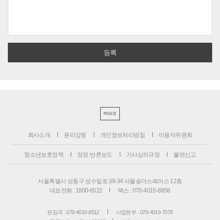
PC버전
회사소개
윤리강령
개인정보처리방침
이용자위원회
청소년보호정책
정정·반론보도
기사심의규정
불편신고
서울특별시 성동구 성수일로 39-34 서울숲더스페이스 12층
대표전화 : 1800-6522
팩스 : 070-4015-8658
편집국 : 070-4010-8512
사업본부 : 070-4010-7078