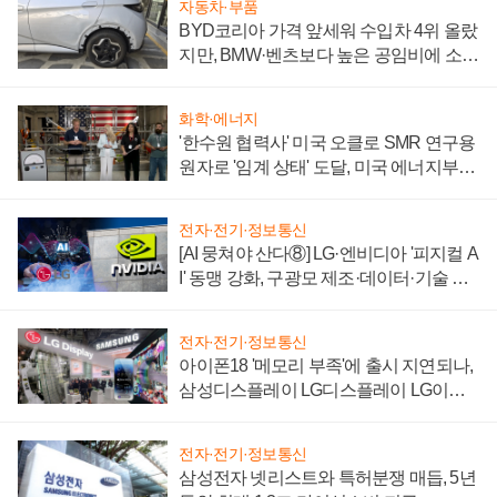
자동차·부품
BYD코리아 가격 앞세워 수입차 4위 올랐
지만, BMW·벤츠보다 높은 공임비에 소비
자 불만 폭발
화학·에너지
'한수원 협력사' 미국 오클로 SMR 연구용
원자로 '임계 상태' 도달, 미국 에너지부
"중요한 이정표"
전자·전기·정보통신
[AI 뭉쳐야 산다⑧] LG·엔비디아 '피지컬 A
I' 동맹 강화, 구광모 제조·데이터·기술 결
집해 종합 로보틱스 기업으로
전자·전기·정보통신
아이폰18 '메모리 부족'에 출시 지연되나,
삼성디스플레이 LG디스플레이 LG이노
텍 '탈애플' 수익 다각화 속도
전자·전기·정보통신
삼성전자 넷리스트와 특허분쟁 매듭, 5년