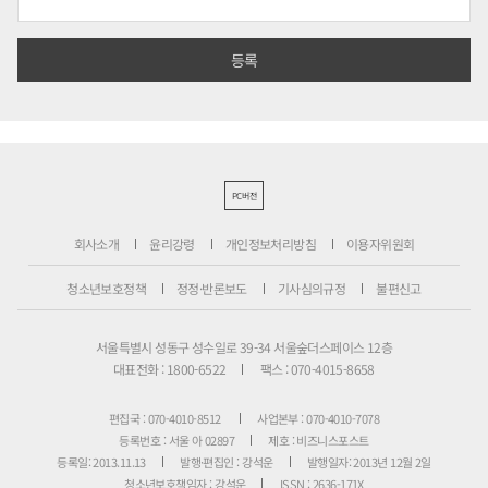
PC버전
회사소개
윤리강령
개인정보처리방침
이용자위원회
청소년보호정책
정정·반론보도
기사심의규정
불편신고
서울특별시 성동구 성수일로 39-34 서울숲더스페이스 12층
대표전화 : 1800-6522
팩스 : 070-4015-8658
편집국 : 070-4010-8512
사업본부 : 070-4010-7078
등록번호 : 서울 아 02897
제호 : 비즈니스포스트
등록일: 2013.11.13
발행·편집인 : 강석운
발행일자: 2013년 12월 2일
청소년보호책임자 : 강석운
ISSN : 2636-171X