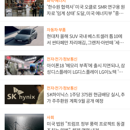
화학·에너지
'한수원 협력사' 미국 오클로 SMR 연구용 원
자로 '임계 상태' 도달, 미국 에너지부 "중요
한 이정표"
자동차·부품
현대차 올해 SUV 국내 베스트셀러 톱10에
서 싼타페만 자리매김, 그랜저·아반떼 '세단
쌍끌이'로 내수 방어
전자·전기·정보통신
아이폰18 '메모리 부족'에 출시 지연되나, 삼
성디스플레이 LG디스플레이 LG이노텍 '탈
애플' 수익 다각화 속도
전자·전기·정보통신
SK하이닉스 1주당 375원 현금배당 실시, 추
가 주주환원 계획 9월 공개 예정
사회
미국 법원 "트럼프 정부 풍력 프로젝트 동결