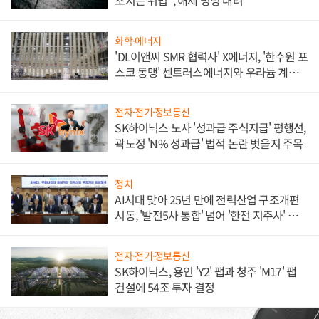
조치는 위법", 해제 명령 내려
화학·에너지
'DL이앤씨 SMR 협력사' X에너지, '한수원 포
스코 동맹' 센트러스에너지와 우라늄 계약
체결
전자·전기·정보통신
SK하이닉스 노사 '성과급 주식지급' 평행선,
곽노정 'N% 성과급' 법적 논란 벗을지 주목
정치
AI시대 맞아 25년 만에 전력산업 구조개편
시동, '발전5사 통합' 넘어 '한전 지주사' 재편
론도
전자·전기·정보통신
SK하이닉스, 용인 'Y2' 팹과 청주 'M17' 팹
건설에 54조 투자 결정