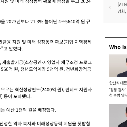
원 및 미래 성장동력 확보에 중점을 두고 2024
[AI
5
강화,
2023년보다 21.3% 늘어난 4조5640억 원 규
민금융 지원 및 미래 성장동력 확보(기업·지역경제
Who Is
”고 말했다.
원, 새출발기금(소상공인·자영업자 채무조정 프로그
증 560억 원, 청년도약계좌 5천억 원, 청년희망적금
한찬식 대
으로는 혁신성장펀드(2400억 원), 핀테크 지원사
'정통 검사'
서관
청 출범 앞
원) 등이 포하뫴다.
맡아 [2026
는 예산 1천억 원을 배정했다.
해 진정한 약자 복지와 미래성장동력 지원을 뒷받침