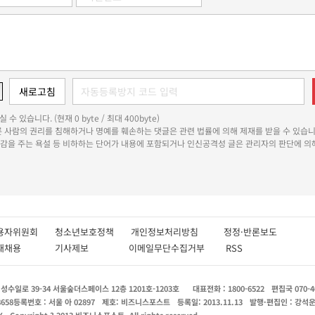
 수 있습니다. (현재 0 byte / 최대 400byte)
다른 사람의 권리를 침해하거나 명예를 훼손하는 댓글은 관련 법률에 의해 제재를 받을 수 있습니
쾌감을 주는 욕설 등 비하하는 단어가 내용에 포함되거나 인신공격성 글은 관리자의 판단에 의해
용자위원회
청소년보호정책
개인정보처리방침
정정·반론보도
인재채용
기사제보
이메일무단수집거부
RSS
수일로 39-34 서울숲더스페이스 12층 1201호-1203호
대표전화 : 1800-6522
편집국 070-4
8658
등록번호 : 서울 아 02897
제호: 비즈니스포스트
등록일: 2013.11.13
발행·편집인 : 강석
X
Copyright ? 2013 비즈니스포스트. All rights reserved.