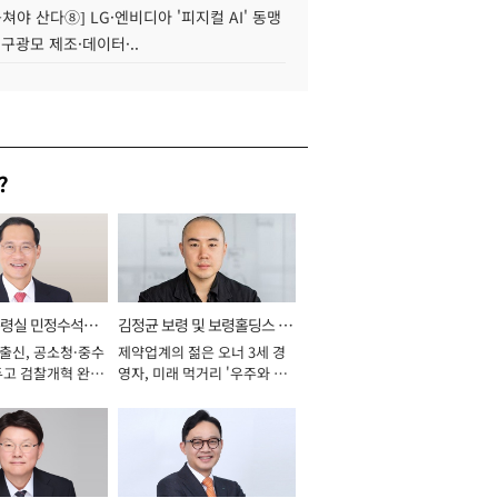
 뭉쳐야 산다⑧] LG·엔비디아 '피지컬 AI' 동맹
 구광모 제조·데이터·..
?
통령실 민정수석비
김정균 보령 및 보령홀딩스 대
 출신, 공소청·중수
제약업계의 젊은 오너 3세 경
표이사 사장
두고 검찰개혁 완수
영자, 미래 먹거리 '우주와 헬
년]
스케어' 공들여 [2026년]