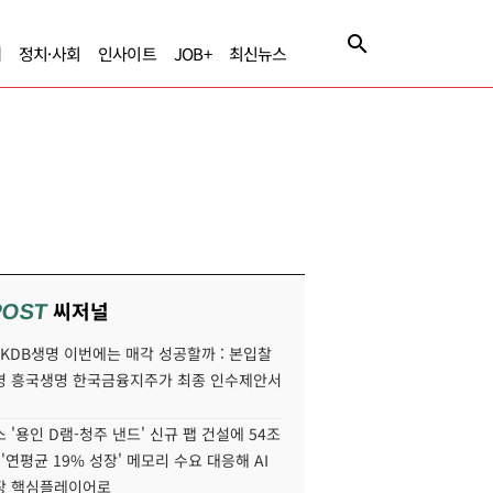
제
정치·사회
인사이트
JOB+
최신뉴스
씨저널
POST
' KDB생명 이번에는 매각 성공할까 : 본입찰
명 흥국생명 한국금융지주가 최종 인수제안서
 '용인 D램-청주 낸드' 신규 팹 건설에 54조
 '연평균 19% 성장' 메모리 수요 대응해 AI
장 핵심플레이어로