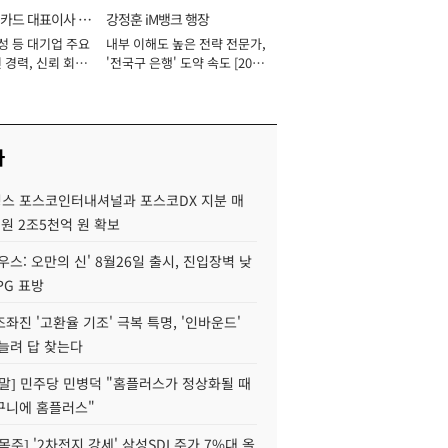
카드 대표이사 사
강정훈 iM뱅크 행장
성 등 대기업 주요
내부 이해도 높은 전략 전문가,
 경력, 신뢰 회복
'전국구 은행' 도약 속도 [2026
[2026년]
년]
사
스 포스코인터내셔널과 포스코DX 지분 매
재원 2조5천억 원 확보
우스: 오만의 신' 8월26일 출시, 진입장벽 낮
PG 표방
좌진 '고환율 기조' 극복 특명, '인바운드'
늘려 답 찾는다
정말] 민주당 민병덕 "홈플러스가 정상화될 때
구니에 홈플러스"
목주] '2차전지 강세' 삼성SDI 주가 7%대 올