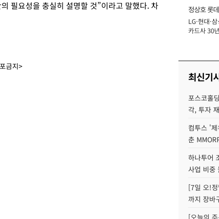
의 필요성을 충실히 설명할 것”이라고 말했다. 차
정상호 롯데
LG·현대·삼
장
카드사 30년
에 '초집중' 
배포금지>
최신기
포스코홀딩
각, 투자 
컴투스 '제
춘 MMOR
하나투어 조
사업 비중 
[7일 오!
까지 장바
[오늘의 주