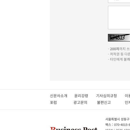
-
200자
까지 쓰실
- 저작권 등 
- 타인에게 불
신문사소개
윤리강령
기사심의규정
이
포럼
광고문의
불편신고
서울특별시 성동구 성
팩스 : 070-4015-
ISSN : 2636-171