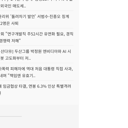
 외국인 매도세..
윤리위 '돌려차기 발언' 서범수·진종오 징계
 2명은 사퇴
회 "연구개발직 주52시간 유연화 필요, 경직
경쟁력 저해"
야 산다⑩] 두산그룹 박정원 엔비디아와 AI 시
로봇 고도화부터 저..
가폭력 피해자에 역대 처음 대통령 직접 사과,
네며 "책임엔 유효기..
 임금협상 타결, 연봉 6.3% 인상 특별격려
원