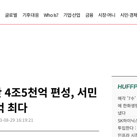
글로벌
기후대응
Who Is?
기업·산업
금융
시장·머니
시민·경
HUFF
 4조5천억 편성, 서민
매각 '7수
억 최다
에 한화생
냈다
3-08-29 16:19:21
SK하이닉스
투입한다 :
인프라 시