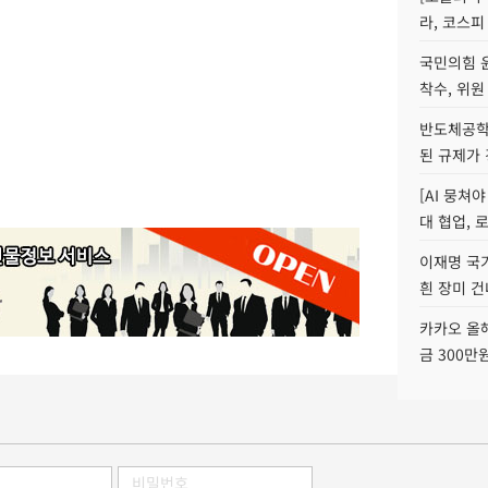
라, 코스피
국민의힘 
착수, 위원
반도체공학
된 규제가 
[AI 뭉쳐
대 협업, 
이재명 국
흰 장미 건
카카오 올해
금 300만