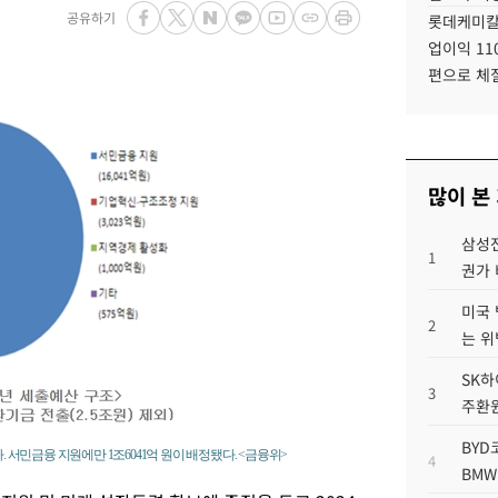
공유하기
롯데케미칼
업이익 11
편으로 체
많이 본
삼성전
1
권가 
미국 
2
는 위
SK하
3
주환원
BYD
. 서민금융 지원에만 1조6041억 원이 배정됐다. <금융위>
4
BMW