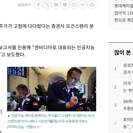
공유하기
롯데케미칼
업이익 11
편으로 체
의 주가가 고점에 다다랐다는 증권사 모건스탠리 분
 보고서를 인용해 “엔비디아로 대표되는 인공지능
많이 본
”고 보도했다.
삼성전
1
권가 
미국 
2
는 위
SK하
3
주환원
기
▲ 인공지능 섹터로 분류되는 주식들이 고점에 다다랐다는 모건
로이터
스탠리 분석이 나왔다. 사진은 8월3일 미국 뉴욕증권거래소
4
동",
(NYSE) 모습. <연합뉴스>
상