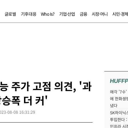
글로벌
기후대응
Who Is?
기업·산업
금융
시장·머니
시민·경
HUFF
 주가 고점 의견, '과
매각 '7수
승폭 더 커'
에 한화생
냈다
023-08-08 16:31:29
SK하이닉스
투입한다 :
인프라 시