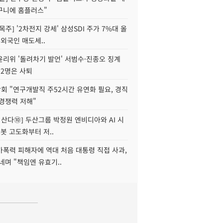
구니에 홈플러스"
목주] '2차전지 강세' 삼성SDI 주가 7%대 올
 외국인 매도세..
윤리위 '돌려차기 발언' 서범수·진종오 징계
 2명은 사퇴
회 "연구개발직 주52시간 유연화 필요, 경직
경쟁력 저해"
야 산다⑩] 두산그룹 박정원 엔비디아와 AI 시
로봇 고도화부터 저..
가폭력 피해자에 역대 처음 대통령 직접 사과,
네며 "책임엔 유효기..