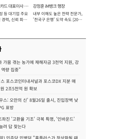
카드 대표이사 사
강정훈 iM뱅크 행장
성 등 대기업 주요
내부 이해도 높은 전략 전문가,
 경력, 신뢰 회복
'전국구 은행' 도약 속도 [2026
[2026년]
년]
사
 가뭄 겪는 농가에 재해자금 3천억 지원, 강
 역량 집중"
스 포스코인터내셔널과 포스코DX 지분 매
재원 2조5천억 원 확보
우스: 오만의 신' 8월26일 출시, 진입장벽 낮
PG 표방
좌진 '고환율 기조' 극복 특명, '인바운드'
늘려 답 찾는다
정말] 민주당 민병덕 "홈플러스가 정상화될 때