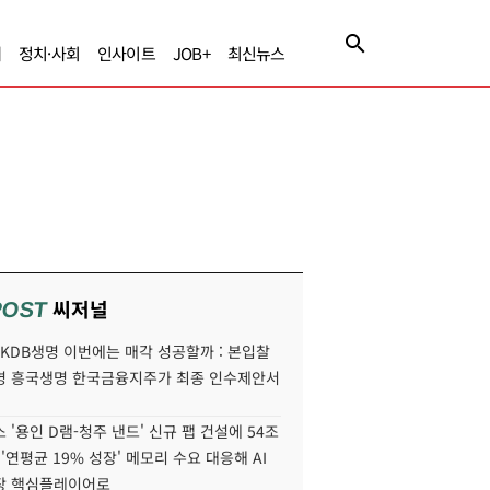
제
정치·사회
인사이트
JOB+
최신뉴스
씨저널
POST
' KDB생명 이번에는 매각 성공할까 : 본입찰
명 흥국생명 한국금융지주가 최종 인수제안서
 '용인 D램-청주 낸드' 신규 팹 건설에 54조
 '연평균 19% 성장' 메모리 수요 대응해 AI
장 핵심플레이어로