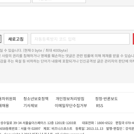
 수 있습니다. (현재 0 byte / 최대 400byte)
다른 사람의 권리를 침해하거나 명예를 훼손하는 댓글은 관련 법률에 의해 제재를 받을 수 있습니
쾌감을 주는 욕설 등 비하하는 단어가 내용에 포함되거나 인신공격성 글은 관리자의 판단에 의해
용자위원회
청소년보호정책
개인정보처리방침
정정·반론보도
인재채용
기사제보
이메일무단수집거부
RSS
수일로 39-34 서울숲더스페이스 12층 1201호-1203호
대표전화 : 1800-6522
편집국 070-4
8658
등록번호 : 서울 아 02897
제호: 비즈니스포스트
등록일: 2013.11.13
발행·편집인 : 강석
X
Copyright ? 2013 비즈니스포스트. All rights reserved.