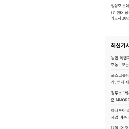
정상호 롯데
LG·현대·삼
장
카드사 30년
에 '초집중' 
최신기
농협 폭염과
호동 "모든
포스코홀딩
각, 투자 
컴투스 '제
춘 MMOR
하나투어 조
사업 비중 
[7일 오!