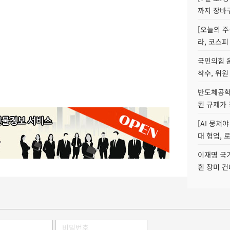
까지 장바
[오늘의 주
라, 코스피
국민의힘 
착수, 위원
반도체공학
된 규제가 
[AI 뭉쳐
대 협업, 
이재명 국
흰 장미 건