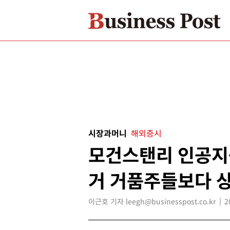
시장과머니
해외증시
모건스탠리 인공지능
거 거품주들보다 상
이근호 기자 leegh@businesspost.co.kr
2