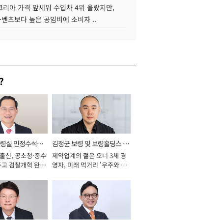
코리아 가격 앞세워 수입차 4위 올랐지만,
·벤츠보다 높은 공임비에 소비자 ..
?
통령실 민정수석비
김정균 보령 및 보령홀딩스 대
 출신, 공소청·중수
제약업계의 젊은 오너 3세 경
표이사 사장
두고 검찰개혁 완수
영자, 미래 먹거리 '우주와 헬
년]
스케어' 공들여 [2026년]