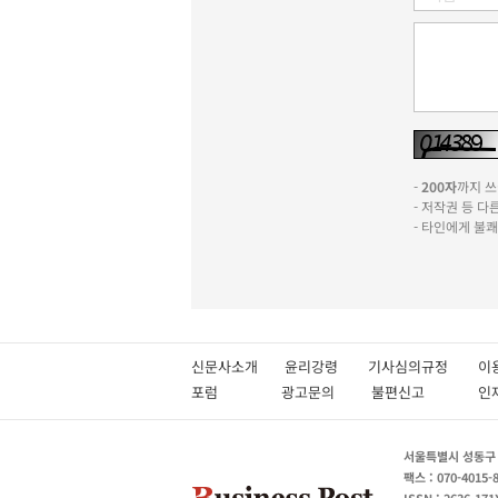
-
200자
까지 쓰실
- 저작권 등 
- 타인에게 불
신문사소개
윤리강령
기사심의규정
이
포럼
광고문의
불편신고
서울특별시 성동구 성
팩스 : 070-4015-
ISSN : 2636-171