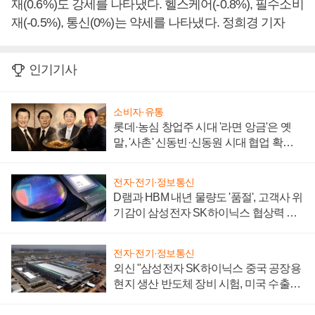
재(0.6%)도 강세를 나타냈다. 헬스케어(-0.8%), 필수소비
재(-0.5%), 통신(0%)는 약세를 나타냈다. 정희경 기자
인기기사
소비자·유통
롯데·농심 창업주 시대 '라면 앙금'은 옛
말, '사촌' 신동빈·신동원 시대 협업 확대
일로
전자·전기·정보통신
D램과 HBM 내년 물량도 '품절', 고객사 위
기감이 삼성전자 SK하이닉스 협상력 더
키워
전자·전기·정보통신
외신 "삼성전자 SK하이닉스 중국 공장용
현지 생산 반도체 장비 시험, 미국 수출통
제 대비"