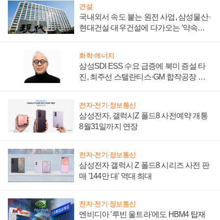
건설
국내외서 속도 붙는 원전 사업, 삼성물산·
현대건설·대우건설에 다가오는 '약속의
시간'
화학·에너지
삼성SDI ESS 수요 급증에 북미 증설 타
진, 최주선 스텔란티스·GM 합작공장 건
설 재추진하나
전자·전기·정보통신
삼성전자, 갤럭시Z 폴드8 사전예약 개통
8월31일까지 연장
전자·전기·정보통신
삼성전자 갤럭시 Z 폴드8 시리즈 사전 판
매 '144만 대' 역대 최대
전자·전기·정보통신
엔비디아 '루빈 울트라'에도 HBM4 탑재