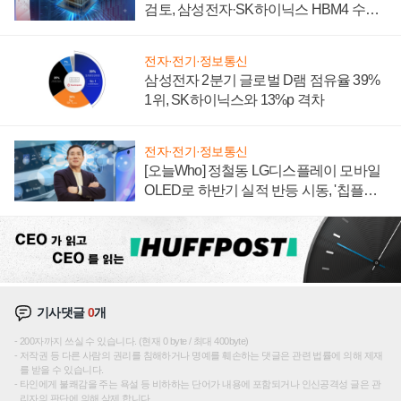
검토, 삼성전자·SK하이닉스 HBM4 수율
에 주도권 갈린다
전자·전기·정보통신
삼성전자 2분기 글로벌 D램 점유율 39%
1위, SK하이닉스와 13%p 격차
전자·전기·정보통신
[오늘Who] 정철동 LG디스플레이 모바일
OLED로 하반기 실적 반등 시동, '칩플레
이션'에 가격 인하 압박은 부담
기사댓글
0
개
200자까지 쓰실 수 있습니다. (현재 0 byte / 최대 400byte)
저작권 등 다른 사람의 권리를 침해하거나 명예를 훼손하는 댓글은 관련 법률에 의해 제재
를 받을 수 있습니다.
타인에게 불쾌감을 주는 욕설 등 비하하는 단어가 내용에 포함되거나 인신공격성 글은 관
리자의 판단에 의해 삭제 합니다.