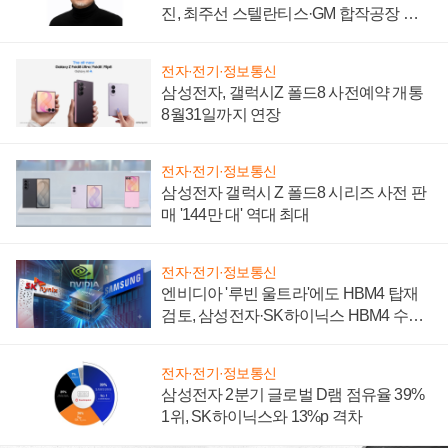
진, 최주선 스텔란티스·GM 합작공장 건
설 재추진하나
전자·전기·정보통신
삼성전자, 갤럭시Z 폴드8 사전예약 개통
8월31일까지 연장
전자·전기·정보통신
삼성전자 갤럭시 Z 폴드8 시리즈 사전 판
매 '144만 대' 역대 최대
전자·전기·정보통신
엔비디아 '루빈 울트라'에도 HBM4 탑재
검토, 삼성전자·SK하이닉스 HBM4 수율
에 주도권 갈린다
전자·전기·정보통신
삼성전자 2분기 글로벌 D램 점유율 39%
1위, SK하이닉스와 13%p 격차