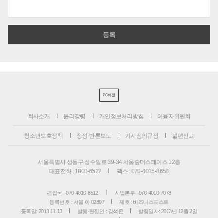
PC버전
회사소개
윤리강령
개인정보처리방침
이용자위원회
청소년보호정책
정정·반론보도
기사심의규정
불편신고
서울특별시 성동구 성수일로 39-34 서울숲더스페이스 12층
대표전화 : 1800-6522
팩스 : 070-4015-8658
편집국 : 070-4010-8512
사업본부 : 070-4010-7078
등록번호 : 서울 아 02897
제호 : 비즈니스포스트
등록일: 2013.11.13
발행·편집인 : 강석운
발행일자: 2013년 12월 2일