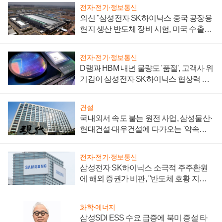
전자·전기·정보통신
외신 "삼성전자 SK하이닉스 중국 공장용
현지 생산 반도체 장비 시험, 미국 수출통
제 대비"
전자·전기·정보통신
D램과 HBM 내년 물량도 '품절', 고객사 위
기감이 삼성전자 SK하이닉스 협상력 더
키워
건설
국내외서 속도 붙는 원전 사업, 삼성물산·
현대건설·대우건설에 다가오는 '약속의
시간'
전자·전기·정보통신
삼성전자 SK하이닉스 소극적 주주환원
에 해외 증권가 비판, "반도체 호황 지속
성 의문"
화학·에너지
삼성SDI ESS 수요 급증에 북미 증설 타