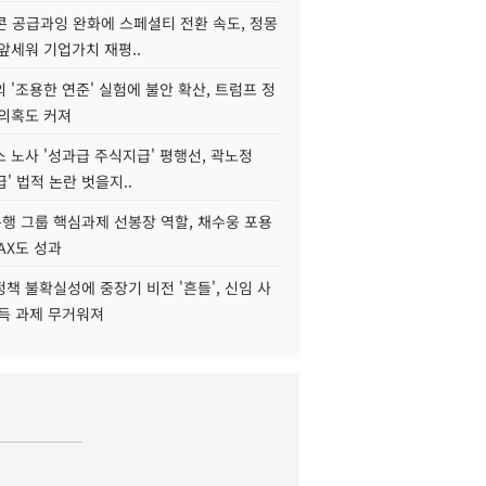
콘 공급과잉 완화에 스페셜티 전환 속도, 정몽
앞세워 기업가치 재평..
 '조용한 연준' 실험에 불안 확산, 트럼프 정
 의혹도 커져
 노사 '성과급 주식지급' 평행선, 곽노정
급' 법적 논란 벗을지..
행 그룹 핵심과제 선봉장 역할, 채수웅 포용
AX도 성과
책 불확실성에 중장기 비전 '흔들', 신임 사
설득 과제 무거워져