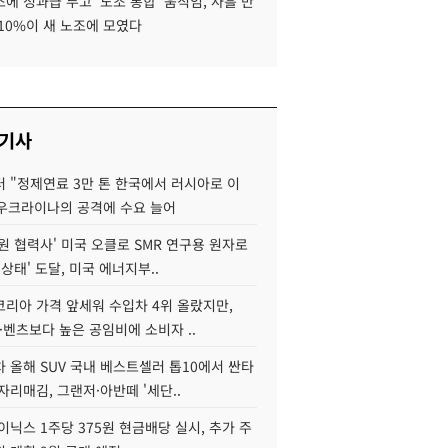
에 성과급 두고 '노조 통합' 움직임, 사흘 만
10%이 새 노조에 모였다
 기사
 "정제연료 3만 톤 한국에서 러시아로 이
 우크라이나의 공격에 수요 늘어
원 협력사' 미국 오클로 SMR 연구용 원자로
 상태' 도달, 미국 에너지부..
코리아 가격 앞세워 수입차 4위 올랐지만,
·벤츠보다 높은 공임비에 소비자 ..
 올해 SUV 국내 베스트셀러 톱10에서 싼타
자리매김, 그랜저·아반떼 '세단..
이닉스 1주당 375원 현금배당 실시, 추가 주