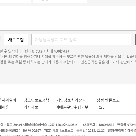
 수 있습니다. (현재 0 byte / 최대 400byte)
다른 사람의 권리를 침해하거나 명예를 훼손하는 댓글은 관련 법률에 의해 제재를 받을 수 있습니
쾌감을 주는 욕설 등 비하하는 단어가 내용에 포함되거나 인신공격성 글은 관리자의 판단에 의해
용자위원회
청소년보호정책
개인정보처리방침
정정·반론보도
인재채용
기사제보
이메일무단수집거부
RSS
수일로 39-34 서울숲더스페이스 12층 1201호-1203호
대표전화 : 1800-6522
편집국 070-4
8658
등록번호 : 서울 아 02897
제호: 비즈니스포스트
등록일: 2013.11.13
발행·편집인 : 강석
X
Copyright ? 2013 비즈니스포스트. All rights reserved.