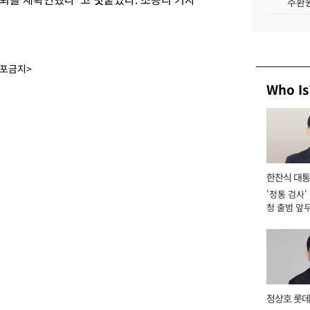
주환원
배포금지>
Who Is
한찬식 대
'정통 검사'
서관
청 출범 앞
맡아 [2026
정상호 롯데