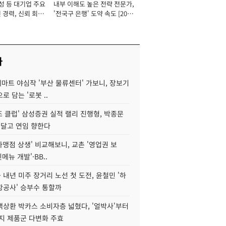
성 등 대기업 주요
내부 이해도 높은 전략 전문가,
 경력, 신뢰 회복
'전국구 은행' 도약 속도 [2026
[2026년]
년]
사
데마트 야심작 '부산 물류센터' 가보니, 장보기
로 담는 '로봇 ..
조 클럽' 삼성증권 실적 랠리 진행형, 박종문
 달고 연임 향한다
가맹점 상생' 비교해보니, 교촌 '영업권 보
신메뉴 개발'·BB..
내년 미주 장거리 노선 첫 도전, 윤철민 '하
항공사' 승부수 통할까
백상환 박카스 소비자층 넓혔다, '얼박사'부터
지 제품군 다변화 주효