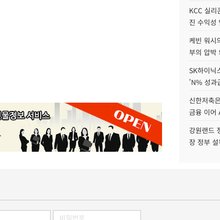
KCC 실리
진 수익성 
케빈 워시의
부의 압박
SK하이닉스
'N% 성과
신한저축은
금융 이어 
강원랜드 정
장 정부 