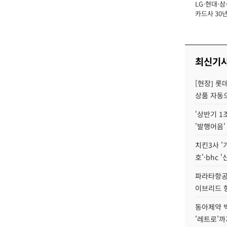
LG·현대·삼
장
카드사 30년
에 '초집중' 
최신기
[현장] 롯
상품 자동으
'상반기 1
'발행어음'
치킨3사 '
호'·bhc '
파라타항공 
이브리드 
동아제약 
'레트로'까