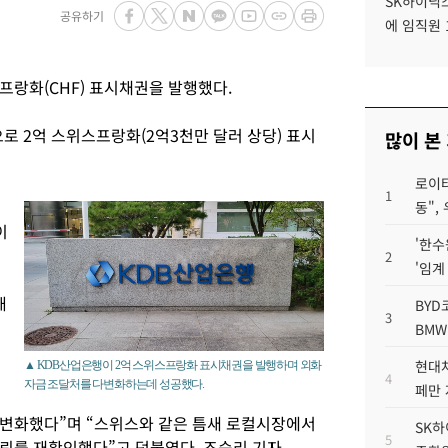
SK하이닉스
공유하기
에 임직원 
프랑화(CHF) 표시채권을 발행했다.
로 2억 스위스프랑화(2억3천만 달러 상당) 표시
많이 본
로이터
1
동",
이
'한수
2
'임계
해
BYD
3
BMW
현대차
▲ KDB산업은행이 2억 스위스프랑화 표시채권을 발행하며 외화
4
자금 조달처를 다변화하는데 성공했다.
페만 
다변화했다”며 “스위스와 같은 틈새 로컬시장에서
SK하
5
뢰를 재확인했다”고 덧붙였다. 조승리 기자