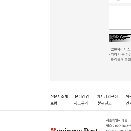
-
200자
까지 쓰실
- 저작권 등 
- 타인에게 불
신문사소개
윤리강령
기사심의규정
이
포럼
광고문의
불편신고
서울특별시 성동구 성
팩스 : 070-4015-
ISSN : 2636-171