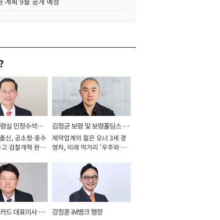
 계획 9월 공개 예정
?
통령실 민정수석비
김정균 보령 및 보령홀딩스 대
 출신, 공소청·중수
제약업계의 젊은 오너 3세 경
표이사 사장
두고 검찰개혁 완수
영자, 미래 먹거리 '우주와 헬
년]
스케어' 공들여 [2026년]
카드 대표이사 사
강정훈 iM뱅크 행장