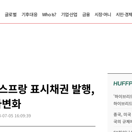
글로벌
기후대응
Who Is?
기업·산업
금융
시장·머니
시민·경
HUFF
스프랑 표시채권 발행,
'하이브리드
다변화
하이브리드
중국, 미국
-07-05 16:09:39
국의 규제에