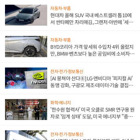
자동차·부품
현대차 올해 SUV 국내 베스트셀러 톱10에
서 싼타페만 자리매김, 그랜저·아반떼 '세단
쌍끌이'로 내수 방어
자동차·부품
BYD코리아 가격 앞세워 수입차 4위 올랐지
만, BMW·벤츠보다 높은 공임비에 소비자
불만 폭발
전자·전기·정보통신
[AI 뭉쳐야 산다⑧] LG·엔비디아 '피지컬 AI'
동맹 강화, 구광모 제조·데이터·기술 결집
해 종합 로보틱스 기업으로
화학·에너지
'한수원 협력사' 미국 오클로 SMR 연구용 원
자로 '임계 상태' 도달, 미국 에너지부 "중요
한 이정표"
전자·전기·정보통신