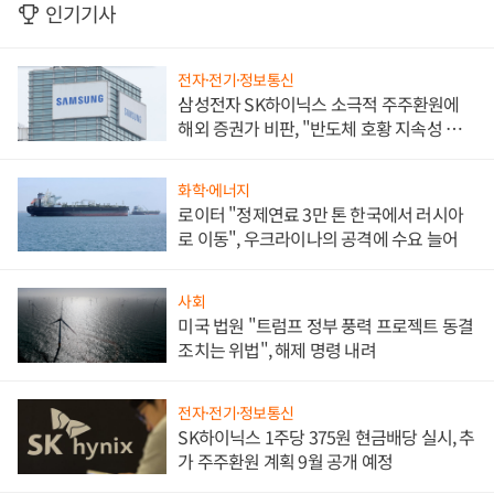
인기기사
전자·전기·정보통신
삼성전자 SK하이닉스 소극적 주주환원에
해외 증권가 비판, "반도체 호황 지속성 의
문"
화학·에너지
로이터 "정제연료 3만 톤 한국에서 러시아
로 이동", 우크라이나의 공격에 수요 늘어
사회
미국 법원 "트럼프 정부 풍력 프로젝트 동결
조치는 위법", 해제 명령 내려
전자·전기·정보통신
SK하이닉스 1주당 375원 현금배당 실시, 추
가 주주환원 계획 9월 공개 예정