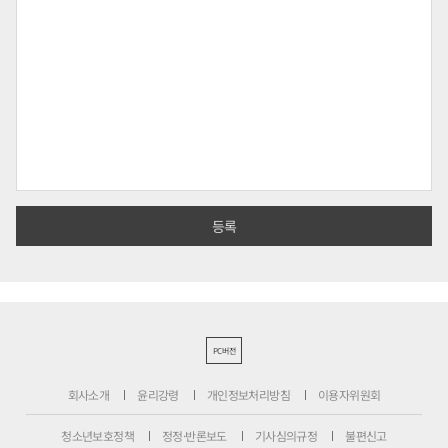
PC버전
회사소개
윤리강령
개인정보처리방침
이용자위원회
청소년보호정책
정정·반론보도
기사심의규정
불편신고