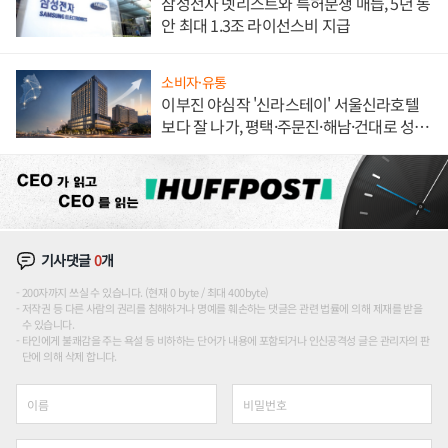
삼성전자 넷리스트와 특허분쟁 매듭, 5년 동
안 최대 1.3조 라이선스비 지급
소비자·유통
이부진 야심작 '신라스테이' 서울신라호텔
보다 잘 나가, 평택·주문진·해남·건대로 성
장판 더 넓힌다
기사댓글
0
개
200자까지 쓰실 수 있습니다. (현재 0 byte / 최대 400byte)
저작권 등 다른 사람의 권리를 침해하거나 명예를 훼손하는 댓글은 관련 법률에 의해 제재를 받을
수 있습니다.
타인에게 불쾌감을 주는 욕설 등 비하하는 단어가 내용에 포함되거나 인신공격성 글은 관리자의 판
단에 의해 삭제 합니다.