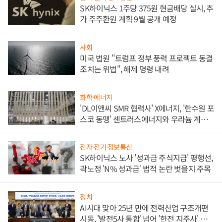
SK하이닉스 1주당 375원 현금배당 실시, 추
가 주주환원 계획 9월 공개 예정
사회
미국 법원 "트럼프 정부 풍력 프로젝트 동결
조치는 위법", 해제 명령 내려
화학·에너지
'DL이앤씨 SMR 협력사' X에너지, '한수원 포
스코 동맹' 센트러스에너지와 우라늄 계약
체결
전자·전기·정보통신
SK하이닉스 노사 '성과급 주식지급' 평행선,
곽노정 'N% 성과급' 법적 논란 벗을지 주목
정치
AI시대 맞아 25년 만에 전력산업 구조개편
시동, '발전5사 통합' 넘어 '한전 지주사' 재편