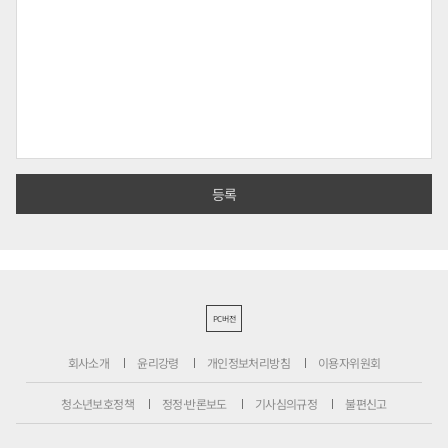
PC버전
회사소개
윤리강령
개인정보처리방침
이용자위원회
청소년보호정책
정정·반론보도
기사심의규정
불편신고