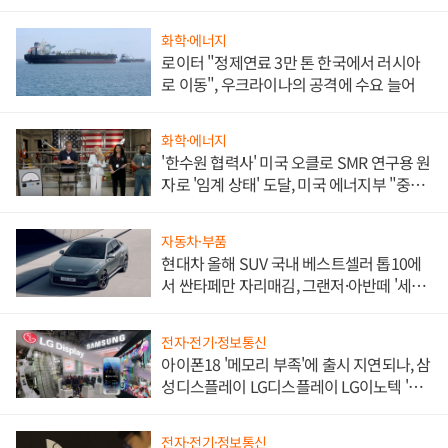
화학·에너지
로이터 "정제연료 3만 톤 한국에서 러시아
로 이동", 우크라이나의 공격에 수요 늘어
화학·에너지
'한수원 협력사' 미국 오클로 SMR 연구용 원
자로 '임계 상태' 도달, 미국 에너지부 "중요
한 이정표"
자동차·부품
현대차 올해 SUV 국내 베스트셀러 톱10에
서 싼타페만 자리매김, 그랜저·아반떼 '세단
쌍끌이'로 내수 방어
전자·전기·정보통신
아이폰18 '메모리 부족'에 출시 지연되나, 삼
성디스플레이 LG디스플레이 LG이노텍 '탈
애플' 수익 다각화 속도
전자·전기·정보통신