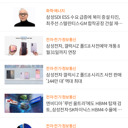
화학·에너지
삼성SDI ESS 수요 급증에 북미 증설 타진,
최주선 스텔란티스·GM 합작공장 건설 재추
진하나
전자·전기·정보통신
삼성전자, 갤럭시Z 폴드8 사전예약 개통 8
월31일까지 연장
전자·전기·정보통신
삼성전자 갤럭시 Z 폴드8 시리즈 사전 판매
'144만 대' 역대 최대
전자·전기·정보통신
엔비디아 '루빈 울트라'에도 HBM4 탑재 검
토, 삼성전자·SK하이닉스 HBM4 수율에 주
도권 갈린다
전자·전기·정보통신