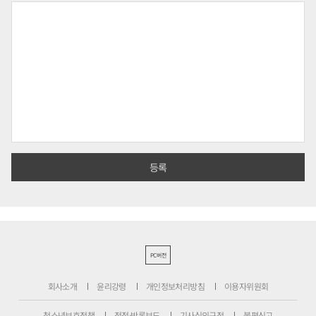
PC버전
회사소개
윤리강령
개인정보처리방침
이용자위원회
청소년보호정책
정정·반론보도
기사심의규정
불편신고