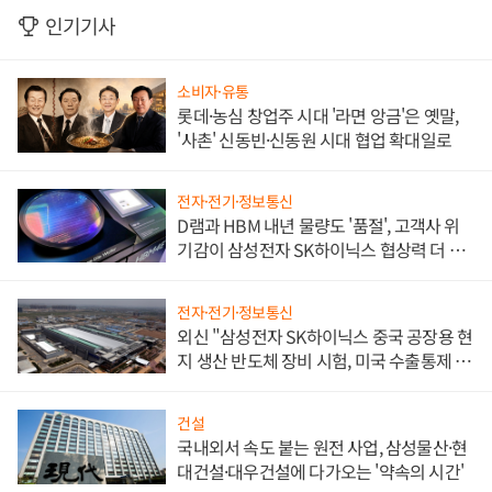
인기기사
소비자·유통
롯데·농심 창업주 시대 '라면 앙금'은 옛말,
'사촌' 신동빈·신동원 시대 협업 확대일로
전자·전기·정보통신
D램과 HBM 내년 물량도 '품절', 고객사 위
기감이 삼성전자 SK하이닉스 협상력 더 키
워
전자·전기·정보통신
외신 "삼성전자 SK하이닉스 중국 공장용 현
지 생산 반도체 장비 시험, 미국 수출통제 대
비"
건설
국내외서 속도 붙는 원전 사업, 삼성물산·현
대건설·대우건설에 다가오는 '약속의 시간'