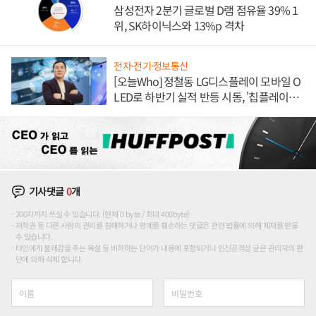
삼성전자 2분기 글로벌 D램 점유율 39% 1
위, SK하이닉스와 13%p 격차
전자·전기·정보통신
[오늘Who] 정철동 LG디스플레이 모바일 O
LED로 하반기 실적 반등 시동, '칩플레이
션'에 가격 인하 압박은 부담
기사댓글
0
개
200자까지 쓰실 수 있습니다. (현재 0 byte / 최대 400byte)
저작권 등 다른 사람의 권리를 침해하거나 명예를 훼손하는 댓글은 관련 법률에 의해 제재를 받을
수 있습니다.
타인에게 불쾌감을 주는 욕설 등 비하하는 단어가 내용에 포함되거나 인신공격성 글은 관리자의 판
단에 의해 삭제 합니다.