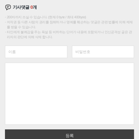
기사댓글
0
개
200자까지 쓰실 수 있습니다. (현재 0 byte / 최대 400byte)
저작권 등 다른 사람의 권리를 침해하거나 명예를 훼손하는 댓글은 관련 법률에 의해 제재
를 받을 수 있습니다.
타인에게 불쾌감을 주는 욕설 등 비하하는 단어가 내용에 포함되거나 인신공격성 글은 관
리자의 판단에 의해 삭제 합니다.