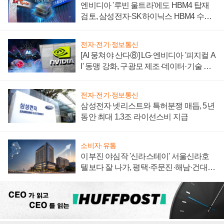
엔비디아 '루빈 울트라'에도 HBM4 탑재
검토, 삼성전자·SK하이닉스 HBM4 수율
에 주도권 갈린다
전자·전기·정보통신
[AI 뭉쳐야 산다⑧] LG·엔비디아 '피지컬 A
I' 동맹 강화, 구광모 제조·데이터·기술 결
집해 종합 로보틱스 기업으로
전자·전기·정보통신
삼성전자 넷리스트와 특허분쟁 매듭, 5년
동안 최대 1.3조 라이선스비 지급
소비자·유통
이부진 야심작 '신라스테이' 서울신라호
텔보다 잘 나가, 평택·주문진·해남·건대로
성장판 더 넓힌다