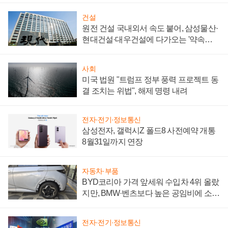
건설
원전 건설 국내외서 속도 붙어, 삼성물산·
현대건설·대우건설에 다가오는 '약속의
시간'
사회
미국 법원 "트럼프 정부 풍력 프로젝트 동
결 조치는 위법", 해제 명령 내려
전자·전기·정보통신
삼성전자, 갤럭시Z 폴드8 사전예약 개통
8월31일까지 연장
자동차·부품
BYD코리아 가격 앞세워 수입차 4위 올랐
지만, BMW·벤츠보다 높은 공임비에 소비
자 불만 폭발
전자·전기·정보통신