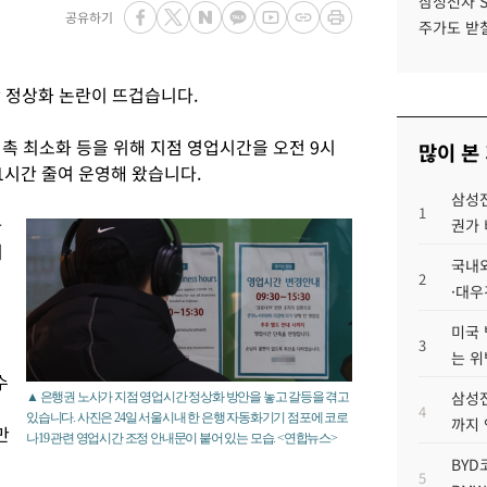
삼성전자 
공유하기
주가도 받칠
 정상화 논란이 뜨겁습니다.
촉 최소화 등을 위해 지점 영업시간을 오전 9시
많이 본
1시간 줄여 운영해 왔습니다.
삼성전
1
가
권가 
지
국내외
2
·대우
미국 
3
는 위
수
삼성전
▲ 은행권 노사가 지점 영업시간 정상화 방안을 놓고 갈등을 겪고
4
있습니다. 사진은 24일 서울시내 한 은행 자동화기기 점포에 코로
까지
만
나19 관련 영업시간 조정 안내문이 붙어 있는 모습. <연합뉴스>
BYD
5