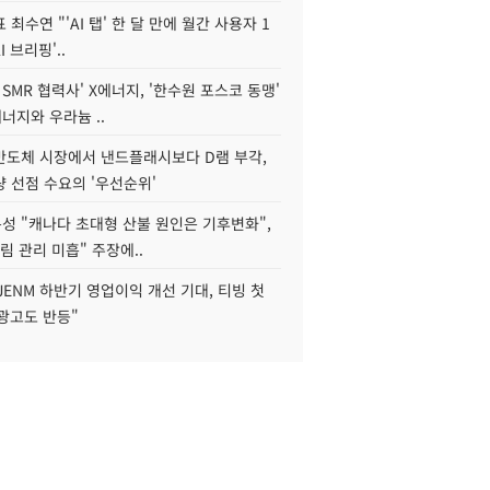
 최수연 "'AI 탭' 한 달 만에 월간 사용자 1
I 브리핑'..
 SMR 협력사' X에너지, '한수원 포스코 동맹'
너지와 우라늄 ..
리반도체 시장에서 낸드플래시보다 D램 부각,
 선점 수요의 '우선순위'
성 "캐나다 초대형 산불 원인은 기후변화",
림 관리 미흡" 주장에..
JENM 하반기 영업이익 개선 기대, 티빙 첫
광고도 반등"