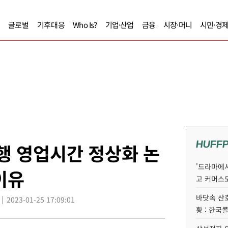
글로벌
기후대응
Who Is?
기업·산업
금융
시장·머니
시민·경
HUFF
행 영업시간 정상화 논
'드라마에서
이유
고 커머스
바닷속 산
2023-01-25 17:09:01
황 : 한국