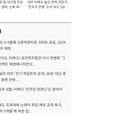
성 등 대기업 주요
내부 이해도 높은 전략 전문가,
 경력, 신뢰 회복
'전국구 은행' 도약 속도 [2026
[2026년]
년]
사
모 A-5블록 신혼희망타운 290호 공급, 2029
입주 예정
 보이는 미래③] 유진투자증권 이사 한병화 "3
로젝트 재생에너지만으..
 달러 미만' 전기 픽업트럭 공개, SK온 대신 중
 동맹 전략 ..
트 8월] 어쩌다 '민주당 망한다'는 말까지
병도 조희대에 노태악 후임 제청 공개 촉구,
석 5개월'에 여권 압..