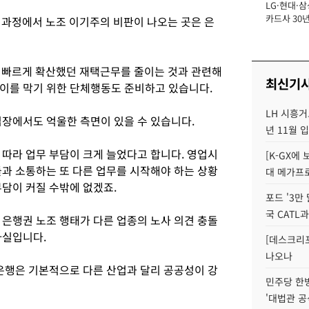
LG·현대·삼
장
카드사 30년
 과정에서 노조 이기주의 비판이 나오는 곳은 은
에 '초집중' 
간 빠르게 확산했던 재택근무를 줄이는 것과 관련해
최신기
이를 막기 위한 단체행동도 준비하고 있습니다.
LH 시흥거
입장에서도 억울한 측면이 있을 수 있습니다.
년 11월 
 따라 업무 부담이 크게 늘었다고 합니다. 영업시
[K-GX에
들과 소통하는 또 다른 업무를 시작해야 하는 상황
대 메가프
부담이 커질 수밖에 없겠죠.
포드 '3만
국 CATL과
 은행권 노조 행태가 다른 업종의 노사 의견 충돌
사실입니다.
[데스크리포
나오나
 은행은 기본적으로 다른 산업과 달리 공공성이 강
민주당 한
'대법관 공