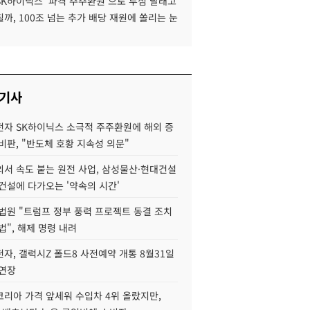
SK하이닉스 '파격 주주환원'으로 투심 달래고
까, 100조 넘는 추가 배당 재원에 쏠리는 눈
 기사
자 SK하이닉스 소극적 주주환원에 해외 증
비판, "반도체 호황 지속성 의문"
서 속도 붙는 원전 사업, 삼성물산·현대건설
건설에 다가오는 '약속의 시간'
법원 "트럼프 정부 풍력 프로젝트 동결 조치
법", 해제 명령 내려
자, 갤럭시Z 폴드8 사전예약 개통 8월31일
 연장
코리아 가격 앞세워 수입차 4위 올랐지만,