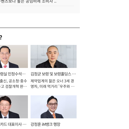
·벤츠보다 높은 공임비에 소비자 ..
?
통령실 민정수석비
김정균 보령 및 보령홀딩스 대
 출신, 공소청·중수
제약업계의 젊은 오너 3세 경
표이사 사장
두고 검찰개혁 완수
영자, 미래 먹거리 '우주와 헬
년]
스케어' 공들여 [2026년]
카드 대표이사 사
강정훈 iM뱅크 행장