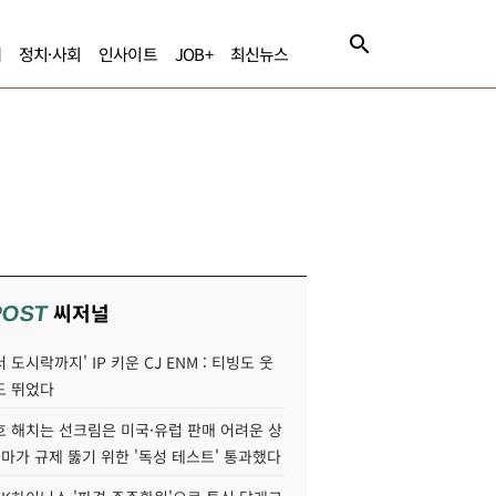
제
정치·사회
인사이트
JOB+
최신뉴스
씨저널
POST
 도시락까지' IP 키운 CJ ENM : 티빙도 웃
도 뛰었다
호 해치는 선크림은 미국·유럽 판매 어려운 상
콜마가 규제 뚫기 위한 '독성 테스트' 통과했다