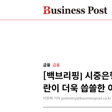
금융
금융
[백브리핑] 시중은
란이 더욱 씁쓸한 
이한재 기자 piekielny@businesspost.co.kr