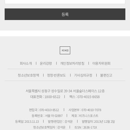
PC버전
회사소개
윤리강령
개인정보처리방침
이용자위원회
청소년보호정책
정정·반론보도
기사심의규정
불편신고
서울특별시 성동구 성수일로 39-34 서울숲더스페이스 12층
대표전화 : 1800-6522
팩스 : 070-4015-8658
편집국 : 070-4010-8512
사업본부 : 070-4010-7078
등록번호 : 서울 아 02897
제호 : 비즈니스포스트
등록일: 2013.11.13
발행·편집인 : 강석운
발행일자: 2013년 12월 2일
청소년보호책임자 : 강석운
ISSN : 2636-171X