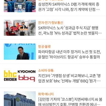
삼성전자 SK하이닉스 D램 가격에 해외 증
권가 '고점' 시각 나와, 장기 계약에 단점 부
각
전자·전기·정보통신
SK하이닉스 노사 '성과급 주식 지급' 평행
선, 곽노정 'N% 성과급' 법적 논란 벗을지 주
목
항공·물류
파라타항공 내년 미주 장거리 노선 첫 도전,
윤철민 '하이브리드 항공사' 승부수 통할까
소비자·유통
치킨3사 '가맹점 상생' 비교해보니, 교촌 '영
업권 보호'·bhc '신메뉴 개발'·BBQ '원가 부
담'
화학·에너지
[김민정 기자의 '코스뽀'] 지엔씨에너지 AI 붐
에 비상발전기 호황, 안병철 친환경 에너지