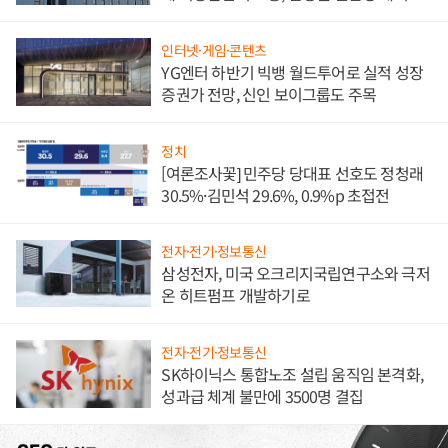
발전전문기업 향한다
인터넷·게임·콘텐츠
YG엔터 하반기 빅뱅 월드투어로 실적 성장
증권가 전망, 신인 보이그룹도 주목
정치
[여론조사꽃] 민주당 당대표 선호도 정청래
30.5%·김민석 29.6%, 0.9%p 초접전
전자·전기·정보통신
삼성전자, 미국 오크리지국립연구소와 극저
온 히트펌프 개발하기로
전자·전기·정보통신
SK하이닉스 통합노조 설립 움직임 본격화,
성과급 체계 불만에 3500명 결집