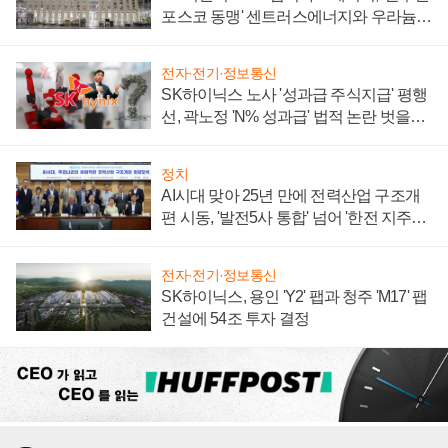
포스코 동맹' 센트러스에너지와 우라늄
계약 체결
전자·전기·정보통신
SK하이닉스 노사 '성과급 주식지급' 평행
선, 곽노정 'N% 성과급' 법적 논란 벗을지
주목
정치
AI시대 맞아 25년 만에 전력산업 구조개
편 시동, '발전5사 통합' 넘어 '한전 지주사'
재편론도
전자·전기·정보통신
SK하이닉스, 용인 'Y2' 팹과 청주 'M17' 팹
건설에 54조 투자 결정