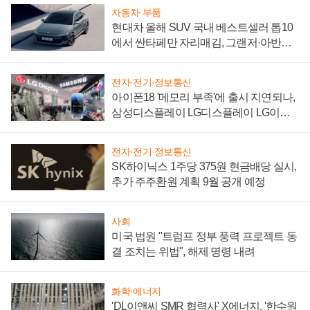
자동차·부품
현대차 올해 SUV 국내 베스트셀러 톱10
에서 싼타페만 자리매김, 그랜저·아반떼
'세단 쌍끌이'로 내수 방어
전자·전기·정보통신
아이폰18 '메모리 부족'에 출시 지연되나,
삼성디스플레이 LG디스플레이 LG이노
텍 '탈애플' 수익 다각화 속도
전자·전기·정보통신
SK하이닉스 1주당 375원 현금배당 실시,
추가 주주환원 계획 9월 공개 예정
사회
미국 법원 "트럼프 정부 풍력 프로젝트 동
결 조치는 위법", 해제 명령 내려
화학·에너지
'DL이앤씨 SMR 협력사' X에너지, '한수원