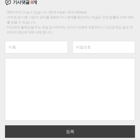
기사댓글
0
개
200자까지 쓰실 수 있습니다. (현재 0 byte / 최대 400byte)
저작권 등 다른 사람의 권리를 침해하거나 명예를 훼손하는 댓글은 관련 법률에 의해 제재
를 받을 수 있습니다.
타인에게 불쾌감을 주는 욕설 등 비하하는 단어가 내용에 포함되거나 인신공격성 글은 관
리자의 판단에 의해 삭제 합니다.