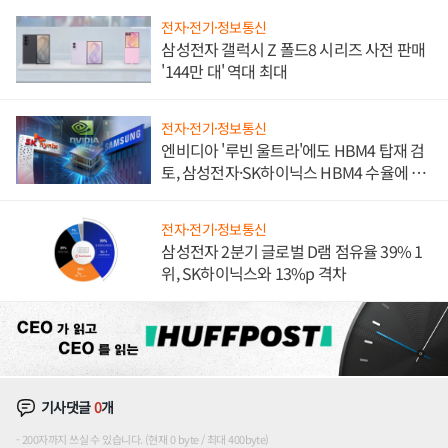
전자·전기·정보통신
삼성전자 갤럭시 Z 폴드8 시리즈 사전 판매
'144만 대' 역대 최대
전자·전기·정보통신
엔비디아 '루빈 울트라'에도 HBM4 탑재 검
토, 삼성전자·SK하이닉스 HBM4 수율에 주
도권 갈린다
전자·전기·정보통신
삼성전자 2분기 글로벌 D램 점유율 39% 1
위, SK하이닉스와 13%p 격차
기사댓글
0
개
200자까지 쓰실 수 있습니다. (현재 0 byte / 최대 400byte)