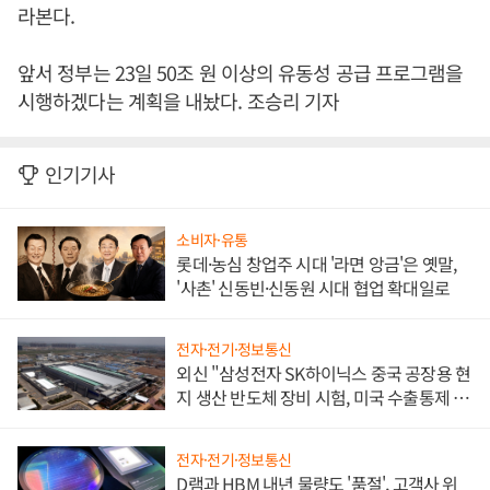
라본다.
앞서 정부는 23일 50조 원 이상의 유동성 공급 프로그램을
시행하겠다는 계획을 내놨다. 조승리 기자
인기기사
소비자·유통
롯데·농심 창업주 시대 '라면 앙금'은 옛말,
'사촌' 신동빈·신동원 시대 협업 확대일로
전자·전기·정보통신
외신 "삼성전자 SK하이닉스 중국 공장용 현
지 생산 반도체 장비 시험, 미국 수출통제 대
비"
전자·전기·정보통신
D램과 HBM 내년 물량도 '품절', 고객사 위