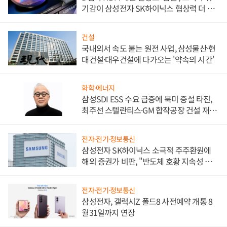
기감이 삼성전자 SK하이닉스 협상력 더 키
워
건설
국내외서 속도 붙는 원전 사업, 삼성물산·현
대건설·대우건설에 다가오는 '약속의 시간'
화학·에너지
삼성SDI ESS 수요 급증에 북미 증설 타진,
최주선 스텔란티스·GM 합작공장 건설 재추
진하나
전자·전기·정보통신
삼성전자 SK하이닉스 소극적 주주환원에
해외 증권가 비판, "반도체 호황 지속성 의
문"
전자·전기·정보통신
삼성전자, 갤럭시Z 폴드8 사전예약 개통 8
월31일까지 연장