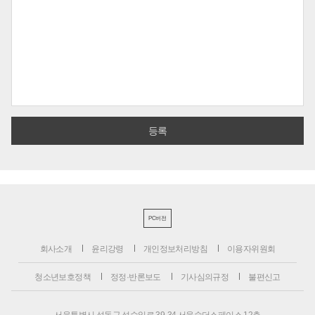
PC버전
회사소개
윤리강령
개인정보처리방침
이용자위원회
청소년보호정책
정정·반론보도
기사심의규정
불편신고