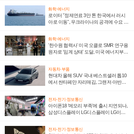
화학·에너지
로이터 "정제연료 3만 톤 한국에서 러시
아로 이동", 우크라이나의 공격에 수요 늘
어
화학·에너지
'한수원 협력사' 미국 오클로 SMR 연구용
원자로 '임계 상태' 도달, 미국 에너지부
"중요한 이정표"
자동차·부품
현대차 올해 SUV 국내 베스트셀러 톱10
에서 싼타페만 자리매김, 그랜저·아반떼
'세단 쌍끌이'로 내수 방어
전자·전기·정보통신
아이폰18 '메모리 부족'에 출시 지연되나,
삼성디스플레이 LG디스플레이 LG이노
텍 '탈애플' 수익 다각화 속도
전자·전기·정보통신