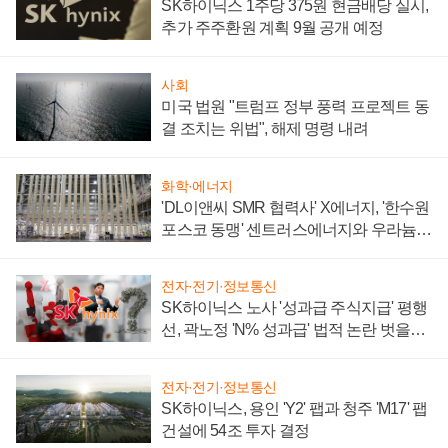
SK하이닉스 1주당 375원 현금배당 실시,
추가 주주환원 계획 9월 공개 예정
사회
미국 법원 "트럼프 정부 풍력 프로젝트 동
결 조치는 위법", 해제 명령 내려
화학·에너지
'DL이앤씨 SMR 협력사' X에너지, '한수원
포스코 동맹' 센트러스에너지와 우라늄
계약 체결
전자·전기·정보통신
SK하이닉스 노사 '성과급 주식지급' 평행
선, 곽노정 'N% 성과급' 법적 논란 벗을지
주목
전자·전기·정보통신
SK하이닉스, 용인 'Y2' 팹과 청주 'M17' 팹
건설에 54조 투자 결정