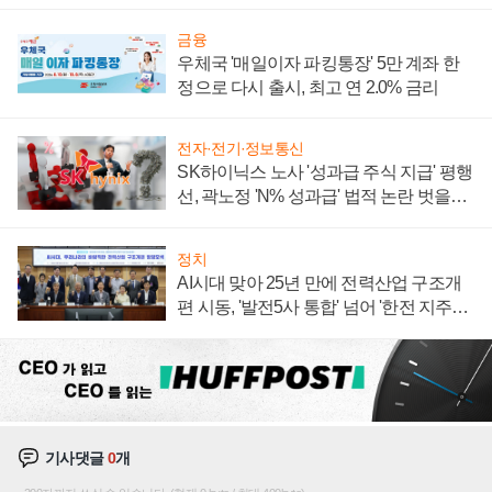
계약 체결
금융
우체국 '매일이자 파킹통장' 5만 계좌 한
정으로 다시 출시, 최고 연 2.0% 금리
전자·전기·정보통신
SK하이닉스 노사 '성과급 주식 지급' 평행
선, 곽노정 'N% 성과급' 법적 논란 벗을지
주목
정치
AI시대 맞아 25년 만에 전력산업 구조개
편 시동, '발전5사 통합' 넘어 '한전 지주사'
재편론도
기사댓글
0
개