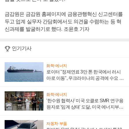
금감원은 금감원 홈페이지에 금융관행혁신 신고센터를
두고 업계 실무자 간담회에서도 의견을 수렴하는 등 혁
신과제를 발굴하기로 했다. 조윤호 기자
인기기사
화학·에너지
로이터 "정제연료 3만 톤 한국에서 러시
아로 이동", 우크라이나의 공격에 수요 늘
어
화학·에너지
'한수원 협력사' 미국 오클로 SMR 연구용
원자로 '임계 상태' 도달, 미국 에너지부
"중요한 이정표"
자동차·부품