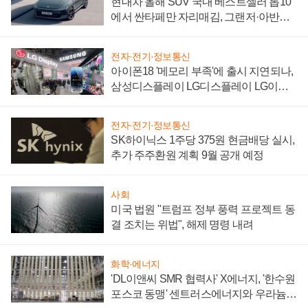
현대차 올해 SUV 국내 베스트셀러 톱10
에서 싼타페만 자리매김, 그랜저·아반떼
'세단 쌍끌이'로 내수 방어
전자·전기·정보통신
아이폰18 '메모리 부족'에 출시 지연되나,
삼성디스플레이 LG디스플레이 LG이노
텍 '탈애플' 수익 다각화 속도
전자·전기·정보통신
SK하이닉스 1주당 375원 현금배당 실시,
추가 주주환원 계획 9월 공개 예정
사회
미국 법원 "트럼프 정부 풍력 프로젝트 동
결 조치는 위법", 해제 명령 내려
화학·에너지
'DL이앤씨 SMR 협력사' X에너지, '한수원
포스코 동맹' 센트러스에너지와 우라늄