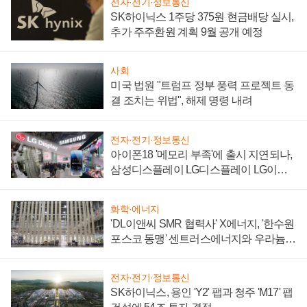
전자·전기·정보통신
SK하이닉스 1주당 375원 현금배당 실시,
추가 주주환원 계획 9월 공개 예정
사회
미국 법원 "트럼프 정부 풍력 프로젝트 동
결 조치는 위법", 해제 명령 내려
전자·전기·정보통신
아이폰18 '메모리 부족'에 출시 지연되나,
삼성디스플레이 LG디스플레이 LG이노
텍 '탈애플' 수익 다각화 속도
화학·에너지
'DL이앤씨 SMR 협력사' X에너지, '한수원
포스코 동맹' 센트러스에너지와 우라늄
계약 체결
전자·전기·정보통신
SK하이닉스, 용인 'Y2' 팹과 청주 'M17' 팹