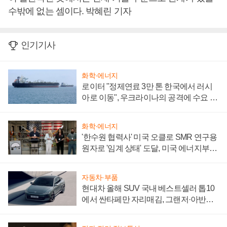
수밖에 없는 셈이다. 박혜린 기자
인기기사
화학·에너지
로이터 "정제연료 3만 톤 한국에서 러시
아로 이동", 우크라이나의 공격에 수요 늘
어
화학·에너지
'한수원 협력사' 미국 오클로 SMR 연구용
원자로 '임계 상태' 도달, 미국 에너지부
"중요한 이정표"
자동차·부품
현대차 올해 SUV 국내 베스트셀러 톱10
에서 싼타페만 자리매김, 그랜저·아반떼
'세단 쌍끌이'로 내수 방어