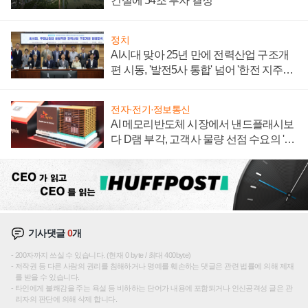
건설에 54조 투자 결정
정치
AI시대 맞아 25년 만에 전력산업 구조개
편 시동, '발전5사 통합' 넘어 '한전 지주사'
재편론도
전자·전기·정보통신
AI 메모리반도체 시장에서 낸드플래시보
다 D램 부각, 고객사 물량 선점 수요의 '우
선순위'
기사댓글
0
개
200자까지 쓰실 수 있습니다. (현재 0 byte / 최대 400byte)
저작권 등 다른 사람의 권리를 침해하거나 명예를 훼손하는 댓글은 관련 법률에 의해 제재
를 받을 수 있습니다.
타인에게 불쾌감을 주는 욕설 등 비하하는 단어가 내용에 포함되거나 인신공격성 글은 관
리자의 판단에 의해 삭제 합니다.