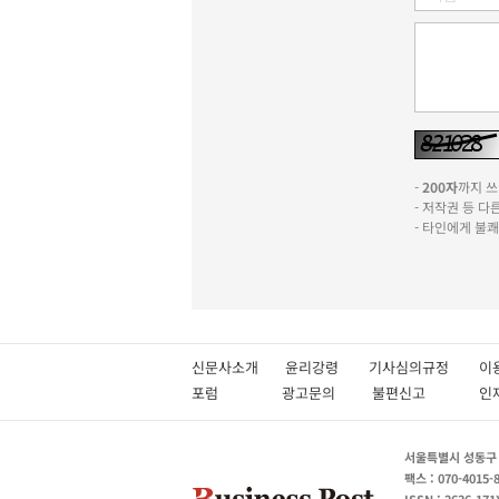
-
200자
까지 쓰실
- 저작권 등 
- 타인에게 불
신문사소개
윤리강령
기사심의규정
이
포럼
광고문의
불편신고
서울특별시 성동구 성
팩스 : 070-4015-
ISSN : 2636-171