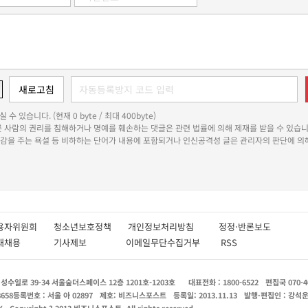
 수 있습니다. (현재 0 byte / 최대 400byte)
다른 사람의 권리를 침해하거나 명예를 훼손하는 댓글은 관련 법률에 의해 제재를 받을 수 있습니
쾌감을 주는 욕설 등 비하하는 단어가 내용에 포함되거나 인신공격성 글은 관리자의 판단에 의해
용자위원회
청소년보호정책
개인정보처리방침
정정·반론보도
인재채용
기사제보
이메일무단수집거부
RSS
수일로 39-34 서울숲더스페이스 12층 1201호-1203호
대표전화 : 1800-6522
편집국 070-4
8658
등록번호 : 서울 아 02897
제호: 비즈니스포스트
등록일: 2013.11.13
발행·편집인 : 강석
X
Copyright ? 2013 비즈니스포스트. All rights reserved.