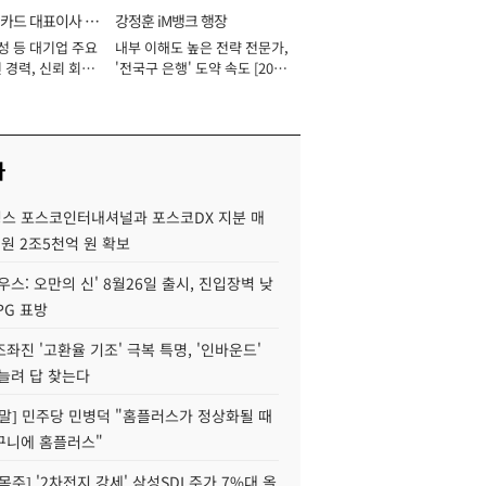
카드 대표이사 사
강정훈 iM뱅크 행장
성 등 대기업 주요
내부 이해도 높은 전략 전문가,
 경력, 신뢰 회복
'전국구 은행' 도약 속도 [2026
[2026년]
년]
사
스 포스코인터내셔널과 포스코DX 지분 매
재원 2조5천억 원 확보
우스: 오만의 신' 8월26일 출시, 진입장벽 낮
PG 표방
좌진 '고환율 기조' 극복 특명, '인바운드'
늘려 답 찾는다
정말] 민주당 민병덕 "홈플러스가 정상화될 때
구니에 홈플러스"
목주] '2차전지 강세' 삼성SDI 주가 7%대 올