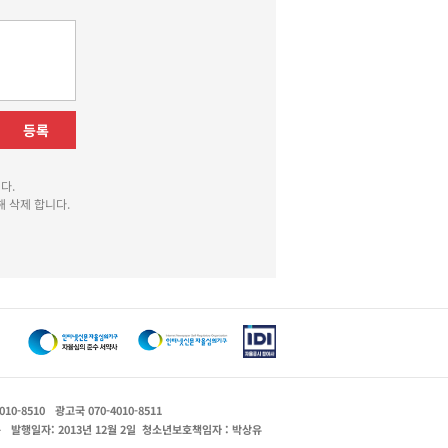
등록
다.
 삭제 합니다.
010-8510
광고국 070-4010-8511
운
발행일자: 2013년 12월 2일
청소년보호책임자 : 박상유