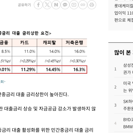
공유하기
롯데케미칼
업이익 11
편으로 체
많이 본
삼성전
1
권가 
원회>
미국 
2
는 위
간중금리 대출 금리상한이 높아진다.
SK하
3
 대출금리 상승 및 자금공급 감소가 발생하지 않
주환원
BYD
4
BMW
'중금리 대출 활성화를 위한 민간중금리 대출 금리