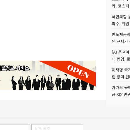
라, 코스피
국민의힘 
착수, 위원
반도체공학
된 규제가 
[AI 뭉쳐
대 협업, 
이재명 국
흰 장미 건
카카오 올해
금 300만