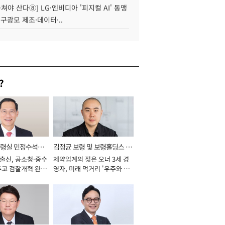
 뭉쳐야 산다⑧] LG·엔비디아 '피지컬 AI' 동맹
 구광모 제조·데이터·..
?
통령실 민정수석비
김정균 보령 및 보령홀딩스 대
 출신, 공소청·중수
제약업계의 젊은 오너 3세 경
표이사 사장
두고 검찰개혁 완수
영자, 미래 먹거리 '우주와 헬
년]
스케어' 공들여 [2026년]