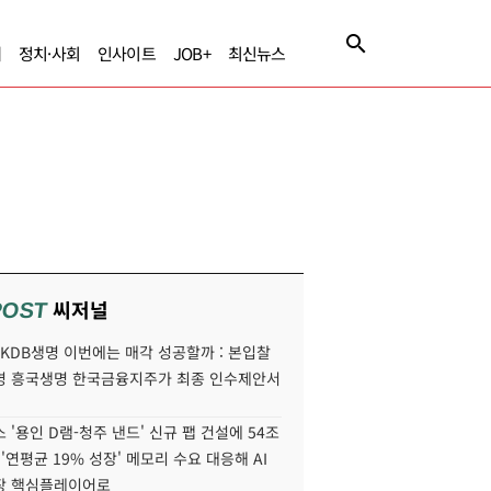
제
정치·사회
인사이트
JOB+
최신뉴스
씨저널
POST
' KDB생명 이번에는 매각 성공할까 : 본입찰
명 흥국생명 한국금융지주가 최종 인수제안서
 '용인 D램-청주 낸드' 신규 팹 건설에 54조
 '연평균 19% 성장' 메모리 수요 대응해 AI
장 핵심플레이어로