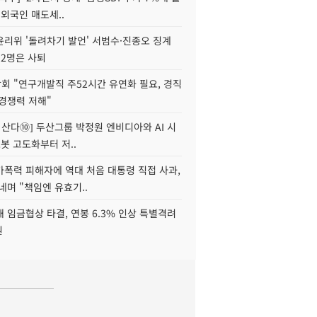
 외국인 매도세..
윤리위 '돌려차기 발언' 서범수·진종오 징계
 2명은 사퇴
회 "연구개발직 주52시간 유연화 필요, 경직
경쟁력 저해"
야 산다⑩] 두산그룹 박정원 엔비디아와 AI 시
로봇 고도화부터 저..
가폭력 피해자에 역대 처음 대통령 직접 사과,
네며 "책임엔 유효기..
 임금협상 타결, 연봉 6.3% 인상 특별격려
원