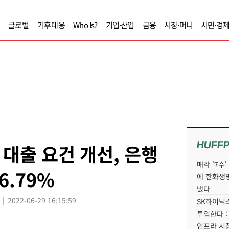
글로벌
기후대응
Who Is?
기업·산업
금융
시장·머니
시민·경
HUFF
대출 요건 개선, 은행
매각 '7수
6.79%
에 한화생
냈다
2022-06-29 16:15:59
SK하이닉스
투입한다 :
인프라 시