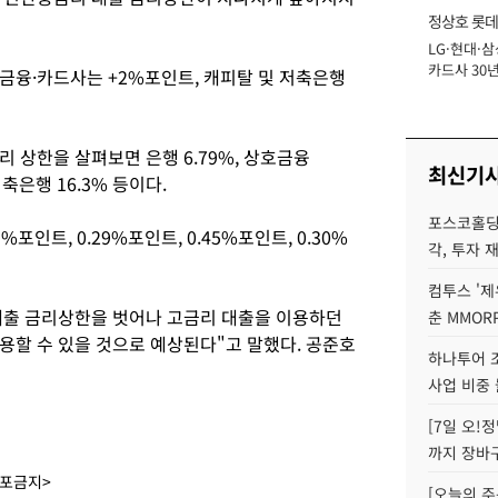
정상호 롯데
LG·현대·삼
장
카드사 30년
금융·카드사는 +2%포인트, 캐피탈 및 저축은행
에 '초집중' 
 상한을 살펴보면 은행 6.79%, 상호금융
최신기
 저축은행 16.3% 등이다.
포스코홀딩
%포인트, 0.29%포인트, 0.45%포인트, 0.30%
각, 투자 
컴투스 '제
대출 금리상한을 벗어나 고금리 대출을 이용하던
춘 MMOR
용할 수 있을 것으로 예상된다"고 말했다. 공준호
하나투어 조
사업 비중 
[7일 오!
까지 장바
배포금지>
[오늘의 주